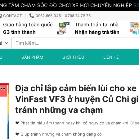
NG TÂM CHĂM SÓC ĐỒ CHƠI XE HƠI CHUYÊN NGHIỆP
Bỏ
CONTACT
0962.665.345 - 0798.74.75.76
Giao hàng toàn quốc
Thanh toán tại nhà
63 tỉnh thành
Nhận hàng trả tiền
Tìm
kiếm:
Ủ
SẢN PHẨM
GIỚI THIỆU
LIÊN HỆ
Địa chỉ lắp cảm biến lùi cho xe
VinFast VF3 ở huyện Củ Chi g
tránh những va chạm
♥︎ Phát tín hiệu âm thanh ngay khi có nguy cơ va chạm khi lùi x
♥︎ Giúp tránh những va chạm không đáng có