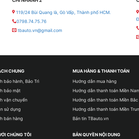
CHI NHÁNH 2
C
119/24 Bùi Quang là, Gò Vấp, Thành phố HCM.
Đ
0798.74.75.76
tbauto.vn@gmail.com
ÁCH CHUNG
MUA HÀNG & THANH TOÁN
h bảo hành, Bảo Trì
Hướng dẫn mua hàng
ch bảo mật
Hướng dẫn thanh toán Miền Na
ch vận chuyển
Hướng dẫn thanh toán Miền Bắc
ản sử dụng
Hướng dẫn thanh toán Miền Tru
ch bán hàng
Bản tin TBauto.vn
VỚI CHÚNG TÔI
BẢN QUYỀN NỘI DUNG
ịa điểm lắp Cảm biến lùi cho xe VinFast VF3 uy tín tại Gò Vấp Tph