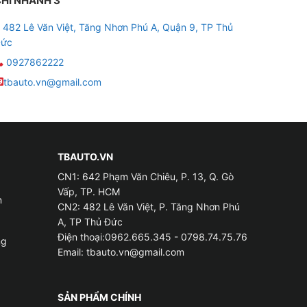
HI NHÁNH 3
482 Lê Văn Việt, Tăng Nhơn Phú A, Quận 9, TP Thủ
ức
0927862222
tbauto.vn@gmail.com
TBAUTO.VN
CN1: 642 Phạm Văn Chiêu, P. 13, Q. Gò
Vấp, TP. HCM
m
CN2: 482 Lê Văn Việt, P. Tăng Nhơn Phú
A, TP Thủ Đức
Điện thoại:0962.665.345 - 0798.74.75.76
ng
Email:
tbauto.vn@gmail.com
SẢN PHẨM CHÍNH
cm