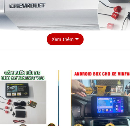
Xem thêm
Địa điểm lắp Cảm biến lùi cho xe VinFast VF3 chất lượng tại Tphc