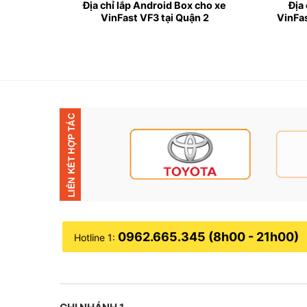
▶ Cảm biến lùi cho xe VinFast VF3 là gì 
ho xe
Địa chỉ lắp Android Box cho xe
Địa 
 Thạnh
VinFast VF3 tại Quận 2
VinFa
✦ Khi lùi xe ô tô, việc quan sát qua gương chi
được các vật cản phía đằng sau xe.
✦ Chính vì vậy , các dòng xe ô tô ngày nay đượ
✦ Cảm biến lùi cho xe Vinfast VF3 nằm ở đuôi x
Ngoài ra, người lái có thể trang bị thêm camera, 
0962.665.345 (8h00 - 21h00)
Hotline 1: