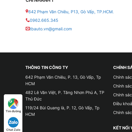
CHI NHÁNH 1
642 Phạm Văn Chiêu, P13, Gò Vấp, TP.HCM.
0962.665.345
tbauto.vn@gmail.com
THÔNG TIN CÔNG TY
CHÍNH S
642 Phạm Văn Chiêu, P. 13, Gò Vấp, Tp
Chính sác
HCM
Chính sá
482 Lê Văn Việt, P. Tăng Nhơn Phú A, TP
Chính sá
Thủ Đức
Điều kho
119/24 Bùi Quang là, P. 12, Gò Vấp, Tp
Tìm đường
Chính sá
HCM
KẾT NỐI 
Đ
Chat Zalo