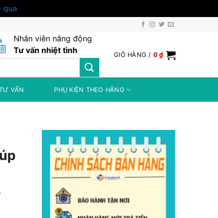
 qua
Nhân viên năng động
Tư vấn nhiệt tình
GIỎ HÀNG /
0
₫
TƯ VẤN
PHỤ KIỆN THEO HÃNG
iúp
e