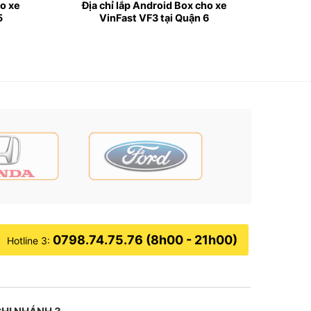
ho xe
Địa chỉ lắp Android Box cho xe
5
VinFast VF3 tại Quận 6
ười điều khiển phương tiện khó nhìn thấy hết
này.
u chủ xe ưu tiên lựa chọn lắp đặt bộ phận này.
phía sau.
0798.74.75.76 (8h00 - 21h00)
Hotline 3: