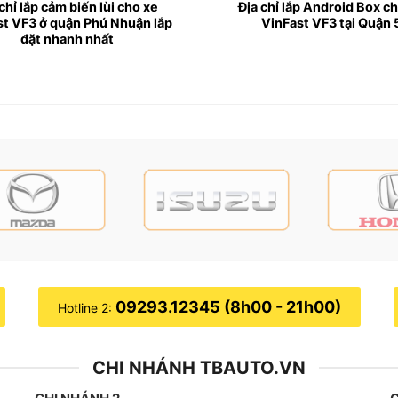
?
chỉ lắp cảm biến lùi cho xe
Địa chỉ lắp Android Box c
st VF3 ở quận Phú Nhuận lắp
VinFast VF3 tại Quận 
ếu hậu rất quan trọng sẽ gặp phải một số hạn chế khi mà ng
đặt nhanh nhất
c trang bị hệ thống cảm biến lùi giúp khắc phục tình trạng 
e hỗ trợ phát cảnh báo khi lùi xe. Hiện nay, ngày càng nhiề
lắp đặt tại vị trí cảm biến để có thể quan sát trực tiếp từ 
09293.12345 (8h00 - 21h00)
Hotline 2:
CHI NHÁNH TBAUTO.VN