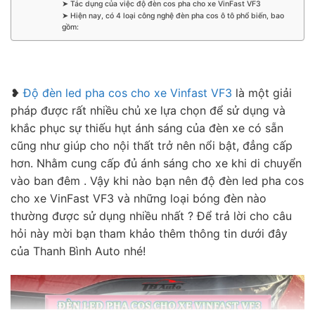
➤ Tác dụng của việc độ đèn cos pha cho xe VinFast VF3
➤ Hiện nay, có 4 loại công nghệ đèn pha cos ô tô phổ biến, bao
gồm:
❥
Độ đèn led pha cos cho xe Vinfast VF3
là một giải
pháp được rất nhiều chủ xe lựa chọn để sử dụng và
khắc phục sự thiếu hụt ánh sáng của đèn xe có sẵn
cũng như giúp cho nội thất trở nên nổi bật, đẳng cấp
hơn. Nhằm cung cấp đủ ánh sáng cho xe khi di chuyển
vào ban đêm . Vậy khi nào bạn nên độ đèn led pha cos
cho xe VinFast VF3 và những loại bóng đèn nào
thường được sử dụng nhiều nhất ? Để trả lời cho câu
hỏi này mời bạn tham khảo thêm thông tin dưới đây
của Thanh Bình Auto nhé!