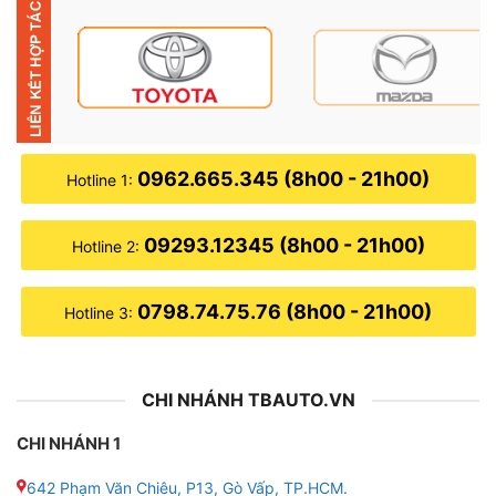
thông, đường đi và các chướng ngại vật để lái xe an
toàn hơn trong đêm.
✔ Đèn pha và đèn cos có nguồn gốc từ 2 từ có trong
tiếng Pháp là phare và code. Dịch nghĩa một cách dễ
hiểu nhất thì đèn phare là đèn chiếu ở xa và đèn cos là
0962.665.345 (8h00 - 21h00)
Hotline 1:
đèn chiếu ở gần. Ở Việt Nam, người dân thường gọi là
đèn pha và đèn cos cho dễ nhớ và dễ đọc.
09293.12345 (8h00 - 21h00)
Hotline 2:
0798.74.75.76 (8h00 - 21h00)
Hotline 3:
CHI NHÁNH TBAUTO.VN
CHI NHÁNH 1
642 Phạm Văn Chiêu, P13, Gò Vấp, TP.HCM.