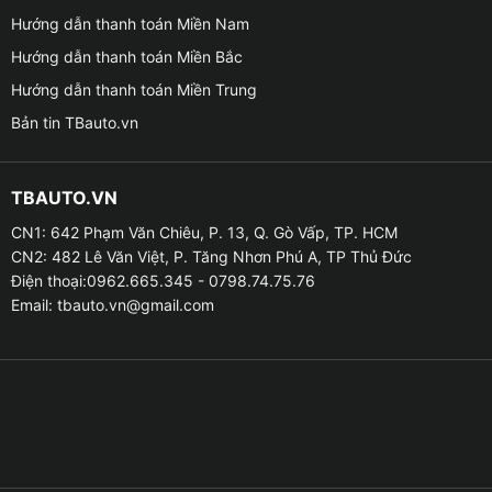
Hướng dẫn thanh toán Miền Nam
Hướng dẫn thanh toán Miền Bắc
Hướng dẫn thanh toán Miền Trung
Bản tin TBauto.vn
Giá lắp đèn led pha cos cho xe Vinfast VF3 t
• Giúp ánh sáng đèn mạnh hơn: Độ đèn led cos pha
TBAUTO.VN
cho xe Vinfast VF3 giúp ánh sáng mạnh hơn gấp 3 lần
CN1: 642 Phạm Văn Chiêu, P. 13, Q. Gò Vấp, TP. HCM
so với ánh sáng zin . Từ đó, gia tăng khả năng quan
CN2: 482 Lê Văn Việt, P. Tăng Nhơn Phú A, TP Thủ Đức
sát đáng kể nhất, đặc biệt rất cần thiết khi di chuyển
Điện thoại:0962.665.345 - 0798.74.75.76
trong đường tối, đường xấu.
Email:
tbauto.vn@gmail.com
• Làm tăng tính thẩm mỹ, thể hiện sự cá tính: Bóng đèn
led pha cos độ có kiểu dáng đẹp hơn. Từ đó, giúp tăng
tính thẩm mỹ cho xe cũng như thể hiện được cá tính,
phong cách sành điệu và hiện đại của chủ xe.
➤ Hiện nay, có 4 loại công nghệ đèn pha cos ô tô phổ