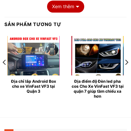
Xem thêm
SẢN PHẨM TƯƠNG TỰ
Địa chỉ lắp đèn led pha cos cho xe Vin
Địa chỉ lắp Android Box
Địa điểm độ Đèn led pha
cho xe VinFast VF3 tại
cos Cho Xe VinFast VF3 tại
Quận 3
quận 7 giúp tầm chiếu xa
hơn
➤ Đèn led pha cos cho ô tô là gì?
✔ Đèn pha cos cho ô tô là loại đèn chiếu sáng chính
của ô tô, được lắp đặt ở phía trước của xe. Loại đèn
này không những có tác dụng chiếu sáng không gian
phía trước mà còn giúp tài xế quan sát tình trạng giao