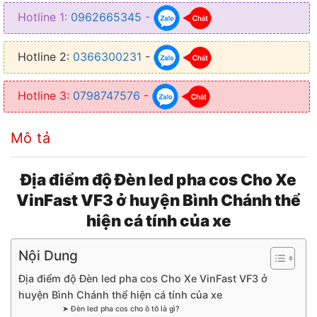
✿ Giúp ánh sáng mạnh hơn gấp 3 lần so với ánh sáng zin
Hotline 1:
0962665345
-
Hotline 2:
0366300231
-
Hotline 3:
0798747576
-
Mô tả
Địa điểm độ Đèn led pha cos Cho Xe
VinFast VF3 ở huyện Bình Chánh thể
hiện cá tính của xe
Nội Dung
Địa điểm độ Đèn led pha cos Cho Xe VinFast VF3 ở
huyện Bình Chánh thể hiện cá tính của xe
➤ Đèn led pha cos cho ô tô là gì?