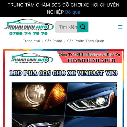
TRUNG TÂM CHĂM SÓC ĐỒ CHƠI XE HƠI CHUYÊN
NGHIỆP
Bỏ qua
Bỏ
Tìm
qua
kiếm:
nội
dung
Trang chủ
/
Sản Phẩm
/
Sản Phẩm Theo Quận