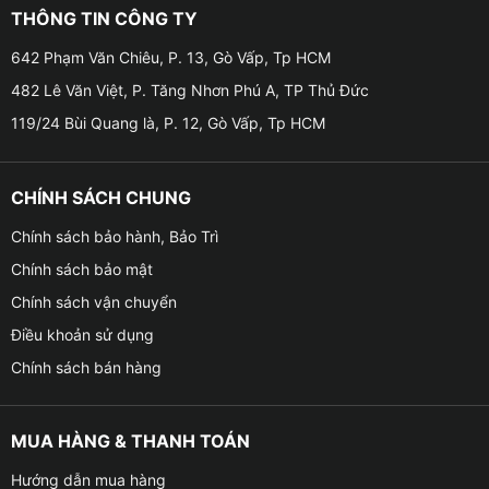
THÔNG TIN CÔNG TY
được hoàn hảo lắm về phần trải nghiệm của người lái
xe và tính thẩm mỹ. Vấn đề được nhiều người quan tâm
642 Phạm Văn Chiêu, P. 13, Gò Vấp, Tp HCM
nhất đó là ánh sáng đèn xe zin vẫn chưa đủ mạnh.
482 Lê Văn Việt, P. Tăng Nhơn Phú A, TP Thủ Đức
Không những vậy, xe sử dụng lâu sẽ bị bám bụi bẩn,
119/24 Bùi Quang là, P. 12, Gò Vấp, Tp HCM
đèn xe xuống cấp cũng khiến cho hiệu suất ánh sáng
giảm dần. Độ đèn xe sẽ là giải pháp hoàn hảo nhất để
khắc phục nhược điểm này cho xe, giúp cho xế hộp
CHÍNH SÁCH CHUNG
của bạn được :
Chính sách bảo hành, Bảo Trì
Chính sách bảo mật
Chính sách vận chuyển
Điều khoản sử dụng
Chính sách bán hàng
MUA HÀNG & THANH TOÁN
Hướng dẫn mua hàng