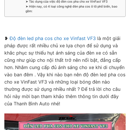
➤ Tác dụng của việc độ đèn cos pha cho xe VinFast VF3
➤ Hiện nay, có 4 loại công nghệ đèn pha cos ô tô phổ biến, bao
gồm:
❥
Độ đèn led pha cos cho xe Vinfast VF3
là một giải
pháp được rất nhiều chủ xe lựa chọn để sử dụng và
khắc phục sự thiếu hụt ánh sáng của đèn xe có sẵn
cũng như giúp cho nội thất trở nên nổi bật, đẳng cấp
hơn. Nhằm cung cấp đủ ánh sáng cho xe khi di chuyển
vào ban đêm . Vậy khi nào bạn nên độ đèn led pha cos
cho xe VinFast VF3 và những loại bóng đèn nào
thường được sử dụng nhiều nhất ? Để trả lời cho câu
hỏi này mời bạn tham khảo thêm thông tin dưới đây
của Thanh Bình Auto nhé!