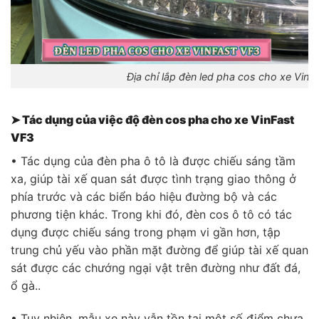
Địa chỉ lắp đèn led pha cos cho xe Vinf
➤ Tác dụng của việc
đ
ộ đèn cos pha
cho
xe VinFast
VF3
• Tác dụng của đèn pha ô tô là được chiếu sáng tầm
xa, giúp tài xế quan sát được tình trạng giao thông ở
phía trước và các biển báo hiệu đường bộ và các
phương tiện khác. Trong khi đó, đèn cos ô tô có tác
dụng được chiếu sáng trong phạm vi gần hơn, tập
trung chủ yếu vào phần mặt đường để giúp tài xế quan
sát được các chướng ngại vật trên đường như đất đá,
ổ gà..
• Tuy nhiên, mẫu xe này vẫn tồn tại một số điểm chưa