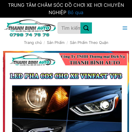
TRUNG TÂM CHĂM SÓC ĐỒ CHƠI XE HƠI CHUYÊN
NGHIỆP
Bỏ qua
Bỏ
Tìm
qua
kiếm:
nội
dung
Trang chủ
/
Sản Phẩm
/
Sản Phẩm Theo Quận