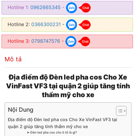
✿ Giúp ánh sáng mạnh hơn gấp 3 lần so với ánh sáng zin
Hotline 1:
0962665345
-
Hotline 2:
0366300231
-
Hotline 3:
0798747576
-
Mô tả
Địa điểm độ Đèn led pha cos Cho Xe
VinFast VF3 tại quận 2 giúp tăng tính
thẩm mỹ cho xe
Nội Dung
Địa điểm độ Đèn led pha cos Cho Xe VinFast VF3 tại
quận 2 giúp tăng tính thẩm mỹ cho xe
➤ Đèn led pha cos cho ô tô là gì?