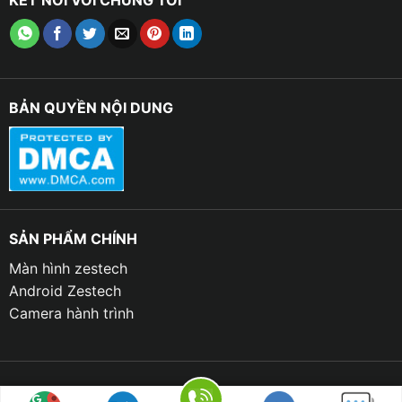
KẾT NỐI VỚI CHÚNG TÔI
nhất hiện nay, xuất hiện trên 90% dùng cho dòng xe
phổ thông. Đèn halogen có ưu điểm là giá thành rẻ
hợp lý , dễ dàng thay thế. Tuy nhiên, loại đèn này có
tuổi thọ thấp và độ sáng khá kém.
BẢN QUYỀN NỘI DUNG
SẢN PHẨM CHÍNH
Màn hình zestech
Android Zestech
Camera hành trình