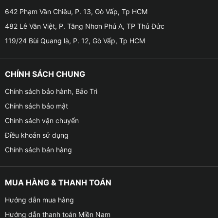
nhất đó là ánh sáng đèn xe zin vẫn chưa đủ mạnh.
642 Phạm Văn Chiêu, P. 13, Gò Vấp, Tp HCM
Không những vậy, xe sử dụng lâu sẽ bị bám bụi bẩn,
482 Lê Văn Việt, P. Tăng Nhơn Phú A, TP Thủ Đức
đèn xe xuống cấp cũng khiến cho hiệu suất ánh sáng
119/24 Bùi Quang là, P. 12, Gò Vấp, Tp HCM
giảm dần. Độ đèn xe sẽ là giải pháp hoàn hảo nhất để
khắc phục nhược điểm này cho xe, giúp cho xế hộp
của bạn được :
CHÍNH SÁCH CHUNG
Chính sách bảo hành, Bảo Trì
Chính sách bảo mật
Chính sách vận chuyển
Điều khoản sử dụng
Chính sách bán hàng
MUA HÀNG & THANH TOÁN
Hướng dẫn mua hàng
Hướng dẫn thanh toán Miền Nam