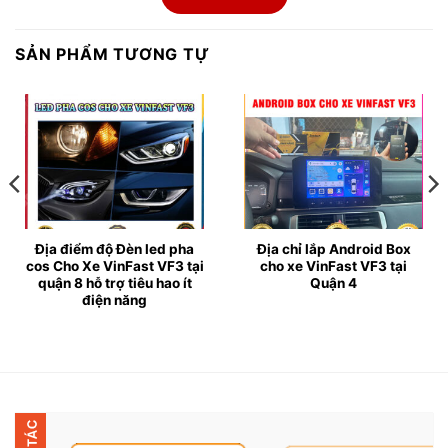
SẢN PHẨM TƯƠNG TỰ
Địa chỉ lắp đèn led pha cos cho xe Vin
Địa điểm độ Đèn led pha
Địa chỉ lắp Android Box
cos Cho Xe VinFast VF3 tại
cho xe VinFast VF3 tại
➤ Đèn led pha cos cho ô tô là gì?
quận 8 hỗ trợ tiêu hao ít
Quận 4
điện năng
✔ Đèn pha cos cho ô tô là loại đèn chiếu sáng chính
của ô tô, được lắp đặt ở phía trước của xe. Loại đèn
này không những có tác dụng chiếu sáng không gian
phía trước mà còn giúp tài xế quan sát tình trạng giao
thông, đường đi và các chướng ngại vật để lái xe an
toàn hơn trong đêm.