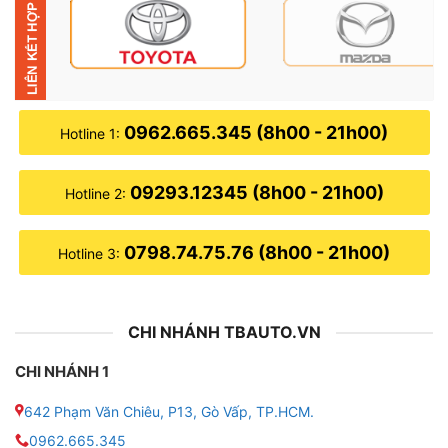
✔ Đèn pha và đèn cos có nguồn gốc từ 2 từ có trong
tiếng Pháp là phare và code. Dịch nghĩa một cách dễ
hiểu nhất thì đèn phare là đèn chiếu ở xa và đèn cos là
đèn chiếu ở gần. Ở Việt Nam, người dân thường gọi là
0962.665.345 (8h00 - 21h00)
đèn pha và đèn cos cho dễ nhớ và dễ đọc.
Hotline 1:
09293.12345 (8h00 - 21h00)
Hotline 2:
0798.74.75.76 (8h00 - 21h00)
Hotline 3:
CHI NHÁNH TBAUTO.VN
CHI NHÁNH 1
642 Phạm Văn Chiêu, P13, Gò Vấp, TP.HCM.
0962.665.345