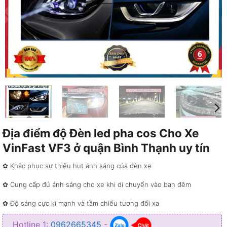
Địa điểm độ Đèn led pha cos Cho Xe
VinFast VF3 ở quận Bình Thạnh uy tín
✿ Khắc phục sự thiếu hụt ánh sáng của đèn xe
✿ Cung cấp đủ ánh sáng cho xe khi di chuyển vào ban đêm
✿ Độ sáng cực kì mạnh và tầm chiếu tương đối xa
✿ Giúp ánh sáng mạnh hơn gấp 3 lần so với ánh sáng zin
Hotline 1:
0962665345
-