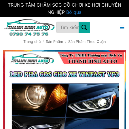
TRUNG TÂM CHĂM SÓC ĐỒ CHƠI XE HƠI CHUYÊN
NGHIỆP
Bỏ qua
Bỏ
Tìm
qua
kiếm:
nội
dung
Trang chủ
/
Sản Phẩm
/
Sản Phẩm Theo Quận