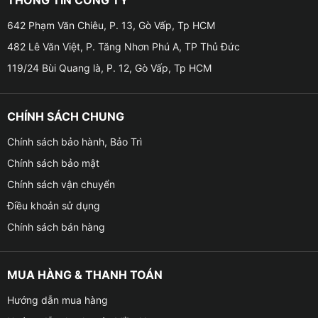
bị từ chối đăng kiểm khi giá để hàng, khoang hành lý
sẽ rơi vào tình trạng:
642 Phạm Văn Chiêu, P. 13, Gò Vấp, Tp HCM
482 Lê Văn Việt, P. Tăng Nhơn Phú A, TP Thủ Đức
✦ Không đầy đủ, lắp đặt không được chắc chắn, nứt,
119/24 Bùi Quang là, P. 12, Gò Vấp, Tp HCM
gãy , không đúng theo thiết kế của nhà sản xuất.
✦ Không đúng những quy cách và còn không chia
CHÍNH SÁCH CHUNG
khoang theo quy định .
Chính sách bảo hành, Bảo Trì
✦ Trước khi đăng kiểm, chủ xe có thể tự tháo lắp tại
Chính sách bảo mật
nhà nếu muốn lắp thêm combo giá nóc xe VinFast VF3
Chính sách vận chuyển
+ 2 thanh ngang. Cấu trúc của ô tô không bị ảnh
hưởng bởi sửa đổi này và sự an toàn của phương tiện
Điều khoản sử dụng
di chuyển sẽ không bị ảnh hưởng.
Chính sách bán hàng
MUA HÀNG & THANH TOÁN
Hướng dẫn mua hàng