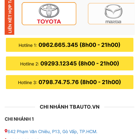
✔ Giá nóc có dạng hình vuông: loại giá này có kích
thước thước tầm 90 * 100, 100 * 120 , 100 * 140. Sản
phẩm này sẽ cao hơn trần xe khoảng 10cm. Loại giá
này tăng cường phát huy hiệu quả chịu tải, đánh chở
hàng hóa vượt trội. Tuy nhiên, nhiều chủ xe cũng khá
0962.665.345 (8h00 - 21h00)
Hotline 1:
phân vân việc đăng kiểm cho xe hoặc công an kiểm
tra. Vì nó có chiều cao vượt lên xe quá nhiều.
09293.12345 (8h00 - 21h00)
Hotline 2:
0798.74.75.76 (8h00 - 21h00)
Hotline 3:
CHI NHÁNH TBAUTO.VN
CHI NHÁNH 1
642 Phạm Văn Chiêu, P13, Gò Vấp, TP.HCM.