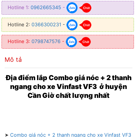
❥ Mở rộng không gian chứa đồ đạc, hàng hóa
Hotline 1:
0962665345
-
❥ Chất lượng tốt, độ bền bỉ cao, chịu tải tốt
Hotline 2:
0366300231
-
❥ Được làm từ hợp kim nhôm, thép không gỉ
Hotline 3:
0798747576
-
Mô tả
Địa điểm lắp Combo giá nóc + 2 thanh
ngang cho xe Vinfast VF3 ở huyện
Cần Giờ chất lượng nhất
➤
Combo giá nóc + 2 thanh ngang cho xe Vinfast VF3