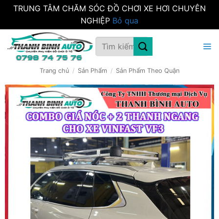
TRUNG TÂM CHĂM SÓC ĐỒ CHƠI XE HƠI CHUYÊN
NGHIỆP
Bỏ qua
Bỏ
Tìm
qua
kiếm:
nội
dung
Trang chủ
/
Sản Phẩm
/
Sản Phẩm Theo Quận