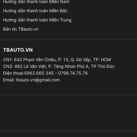
Hướng dẫn thanh toán Miền Nam
Hướng dẫn thanh toán Miền Bắc
Hướng dẫn thanh toán Miền Trung
Bản tin TBauto.vn
TBAUTO.VN
CN1: 642 Phạm Văn Chiêu, P. 13, Q. Gò Vấp, TP. HCM
CN2: 482 Lê Văn Việt, P. Tăng Nhơn Phú A, TP Thủ Đức
Giá lắp Combo giá nóc + 2 thanh ngang cho xe 
Điện thoại:0962.665.345 - 0798.74.75.76
Email:
tbauto.vn@gmail.com
❥ Lợi ích khi lắp Combo giá nóc VF3 + 2 thanh ngang
cho xe Vinfast VF3
☁ Ấn tượng đầu tiên khi lắp đặt phụ kiện này cho xe
Vinfast VF3, bạn sẽ cảm nhận được một diện mạo mới
lạ và nâng cấp hơn. Tăng vẻ mạnh mẽ và rắn rỏi phong
cách đầy cá tính. Đó là sự kết hợp hoàn hảo của các