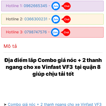
❥ Mở rộng không gian chứa đồ đạc, hàng hóa
Hotline 1:
0962665345
-
❥ Chất lượng tốt, độ bền bỉ cao, chịu tải tốt
Hotline 2:
0366300231
-
❥ Được làm từ hợp kim nhôm, thép không gỉ
Hotline 3:
0798747576
-
Mô tả
Địa điểm lắp Combo giá nóc + 2 thanh
ngang cho xe Vinfast VF3 tại quận 8
giúp chịu tải tốt
➤
Combo giá nóc + 2 thanh ngang cho xe Vinfast VF3