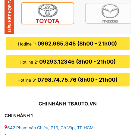
✔ Giá nóc có dạng hình vuông: loại giá này có kích
thước thước tầm 90 * 100, 100 * 120 , 100 * 140. Sản
phẩm này sẽ cao hơn trần xe khoảng 10cm. Loại giá
này tăng cường phát huy hiệu quả chịu tải, đánh chở
hàng hóa vượt trội. Tuy nhiên, nhiều chủ xe cũng khá
0962.665.345 (8h00 - 21h00)
Hotline 1:
phân vân việc đăng kiểm cho xe hoặc công an kiểm
tra. Vì nó có chiều cao vượt lên xe quá nhiều.
09293.12345 (8h00 - 21h00)
Hotline 2:
0798.74.75.76 (8h00 - 21h00)
Hotline 3:
CHI NHÁNH TBAUTO.VN
CHI NHÁNH 1
642 Phạm Văn Chiêu, P13, Gò Vấp, TP.HCM.