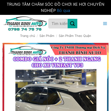
TRUNG TÂM CHĂM SÓC ĐỒ CHƠI XE HƠI CHUYÊN
NGHIỆP
Bỏ qua
Bỏ
Tìm
qua
kiếm:
nội
dung
Trang chủ
/
Sản Phẩm
/
Sản Phẩm Theo Quận