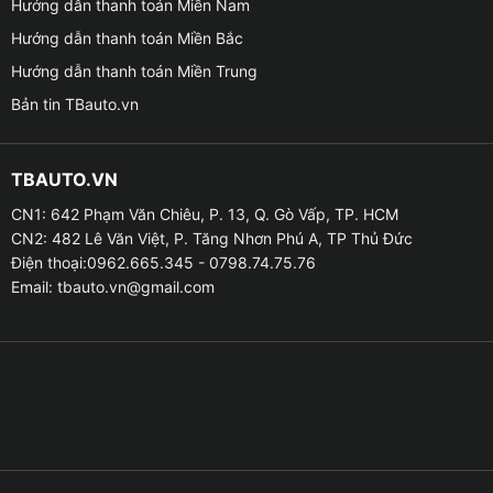
Hướng dẫn thanh toán Miền Nam
Hướng dẫn thanh toán Miền Bắc
Hướng dẫn thanh toán Miền Trung
Bản tin TBauto.vn
TBAUTO.VN
CN1: 642 Phạm Văn Chiêu, P. 13, Q. Gò Vấp, TP. HCM
CN2: 482 Lê Văn Việt, P. Tăng Nhơn Phú A, TP Thủ Đức
Giá lắp Combo giá nóc + 2 thanh ngang cho xe 
Điện thoại:0962.665.345 - 0798.74.75.76
Email:
tbauto.vn@gmail.com
❥ Lợi ích khi lắp Combo giá nóc VF3 + 2 thanh ngang
cho xe Vinfast VF3
☁ Ấn tượng đầu tiên khi lắp đặt phụ kiện này cho xe
Vinfast VF3, bạn sẽ cảm nhận được một diện mạo mới
lạ và nâng cấp hơn. Tăng vẻ mạnh mẽ và rắn rỏi phong
cách đầy cá tính. Đó là sự kết hợp hoàn hảo của các