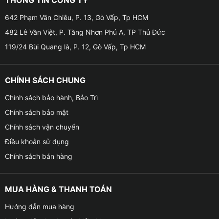
bị từ chối đăng kiểm khi giá để hàng, khoang hành lý
sẽ rơi vào tình trạng:
642 Phạm Văn Chiêu, P. 13, Gò Vấp, Tp HCM
482 Lê Văn Việt, P. Tăng Nhơn Phú A, TP Thủ Đức
✦ Không đầy đủ, lắp đặt không được chắc chắn, nứt,
119/24 Bùi Quang là, P. 12, Gò Vấp, Tp HCM
gãy , không đúng theo thiết kế của nhà sản xuất.
✦ Không đúng những quy cách và còn không chia
CHÍNH SÁCH CHUNG
khoang theo quy định .
Chính sách bảo hành, Bảo Trì
✦ Trước khi đăng kiểm, chủ xe có thể tự tháo lắp tại
Chính sách bảo mật
nhà nếu muốn lắp thêm combo giá nóc xe VinFast VF3
Chính sách vận chuyển
+ 2 thanh ngang. Cấu trúc của ô tô không bị ảnh
hưởng bởi sửa đổi này và sự an toàn của phương tiện
Điều khoản sử dụng
di chuyển sẽ không bị ảnh hưởng.
Chính sách bán hàng
MUA HÀNG & THANH TOÁN
Hướng dẫn mua hàng