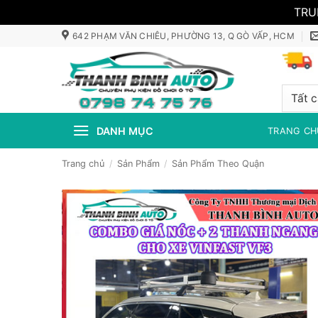
TRU
Bỏ
642 PHẠM VĂN CHIÊU, PHƯỜNG 13, Q GÒ VẤP, HCM
qua
nội
dung
DANH MỤC
TRANG CH
Trang chủ
/
Sản Phẩm
/
Sản Phẩm Theo Quận