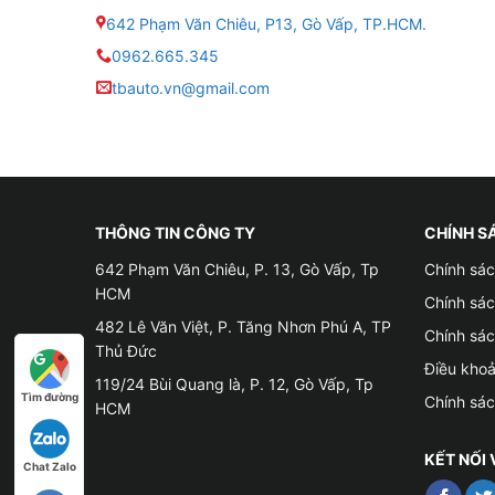
642 Phạm Văn Chiêu, P13, Gò Vấp, TP.HCM.
0962.665.345
tbauto.vn@gmail.com
THÔNG TIN CÔNG TY
CHÍNH S
642 Phạm Văn Chiêu, P. 13, Gò Vấp, Tp
Chính sác
HCM
Chính sá
482 Lê Văn Việt, P. Tăng Nhơn Phú A, TP
Chính sá
Thủ Đức
Điều kho
119/24 Bùi Quang là, P. 12, Gò Vấp, Tp
Tìm đường
Chính sá
HCM
KẾT NỐI 
Chat Zalo
Địa điểm lắp 