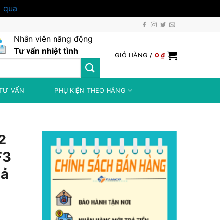
 qua
Nhân viên năng động
Tư vấn nhiệt tình
GIỎ HÀNG /
0
₫
TƯ VẤN
PHỤ KIỆN THEO HÃNG
2
VF3
uả