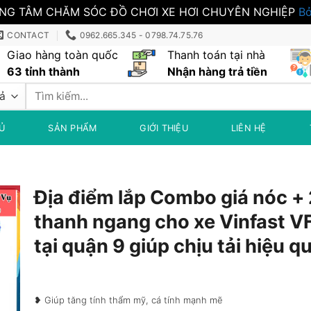
NG TÂM CHĂM SÓC ĐỒ CHƠI XE HƠI CHUYÊN NGHIỆP
Bỏ
CONTACT
0962.665.345 - 0798.74.75.76
Giao hàng toàn quốc
Thanh toán tại nhà
63 tỉnh thành
Nhận hàng trả tiền
Tìm
kiếm:
Ủ
SẢN PHẨM
GIỚI THIỆU
LIÊN HỆ
Địa điểm lắp Combo giá nóc + 
thanh ngang cho xe Vinfast 
tại quận 9 giúp chịu tải hiệu q
❥ Giúp tăng tính thẩm mỹ, cá tính mạnh mẽ