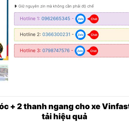
❥ Giữ nguyên zin mà không cần phải độ chế
❥ Mở rộng không gian chứa đồ đạc, hàng hóa
Hotline 1:
0962665345
-
❥ Chất lượng tốt, độ bền bỉ cao, chịu tải tốt
Hotline 2:
0366300231
-
❥ Được làm từ hợp kim nhôm, thép không gỉ
Hotline 3:
0798747576
-
óc + 2 thanh ngang cho xe Vinfast
tải hiệu quả