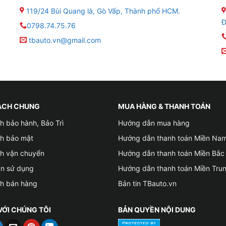
119/24 Bùi Quang là, Gò Vấp, Thành phố HCM.
Đ
0798.74.75.76
tbauto.vn@gmail.com
ÁCH CHUNG
MUA HÀNG & THANH TOÁN
h bảo hành, Bảo Trì
Hướng dẫn mua hàng
ch bảo mật
Hướng dẫn thanh toán Miền Na
ch vận chuyển
Hướng dẫn thanh toán Miền Bắc
ản sử dụng
Hướng dẫn thanh toán Miền Tru
ch bán hàng
Bản tin TBauto.vn
VỚI CHÚNG TÔI
BẢN QUYỀN NỘI DUNG
Combo giá nóc + 2 thanh ngang cho xe Vinfast VF3 chất lượng tạ