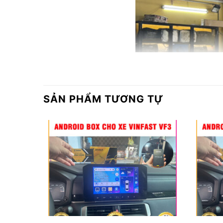
SẢN PHẨM TƯƠNG TỰ
Địa đi
❥ Đặc điểm của g
iá nóc xe