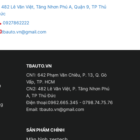
482 Lê Văn Việt, Tăng Nhơn Phú A, Quận 9, TP Thủ
ức
0927862222
tbauto.vn@gmail.com
TBAUTO.VN
CN1: 642 Phạm Văn Chiêu, P. 13, Q. Gò
Vấp, TP. HCM
m
CN2: 482 Lê Văn Việt, P. Tăng Nhơn Phú
A, TP Thủ Đức
Điện thoại:0962.665.345 - 0798.74.75.76
ng
Email:
tbauto.vn@gmail.com
SẢN PHẨM CHÍNH
i Gò Vấp tphcm
Màn hình zestech