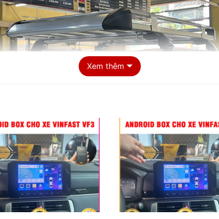
Xem thêm
ểm lắp Combo giá nóc + 2 thanh ngang cho xe Vinfast VF3 uy tín tạ