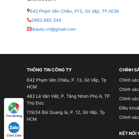
+ PC: Web.motrak.vn
642 Phạm Văn Chiêu, P13, Gò Vấp, TP.HCM.
+ App: VietMap Motrak
0962.665.345
tbauto.vn@gmail.com
Đặc điểm nổi bật của định vị Vietmap Motrak
THÔNG TIN CÔNG TY
CHÍNH S
642 Phạm Văn Chiêu, P. 13, Gò Vấp, Tp
Chính sác
HCM
Chính sá
482 Lê Văn Việt, P. Tăng Nhơn Phú A, TP
Chính sá
Thủ Đức
Điều kho
119/24 Bùi Quang là, P. 12, Gò Vấp, Tp
Tìm đường
Chính sá
HCM
KẾT NỐI 
Chat Zalo