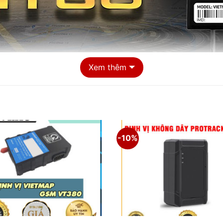
Xem thêm
-10%
Định vị Vietmap Motrak MT30 tại TB Auto