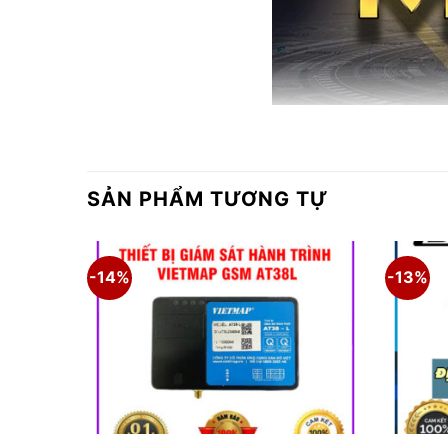
SẢN PHẨM TƯƠNG TỰ
-14%
-13%
Thông số kỹ thuật
✦ Trọng lượng: 29.3g
✦ Nguồn điện: DC 10-40V