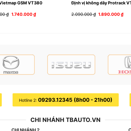
ị Vietmap GSM VT380
Định vị không dây Protrack 
 cản)
Giá
Giá
Giá
Giá
000
₫
1.740.000
₫
2.090.000
₫
1.890.000
₫
gốc
hiện
gốc
hiệ
là:
tại
là:
tại
2.000.000 ₫.
là:
2.090.000 ₫.
là:
1.740.000 ₫.
1.8
09293.12345 (8h00 - 21h00)
Hotline 2:
CHI NHÁNH TBAUTO.VN
CHI NHÁNH 2
C