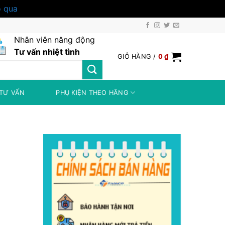
 qua
Nhân viên năng động
Tư vấn nhiệt tình
GIỎ HÀNG /
0
₫
TƯ VẤN
PHỤ KIỆN THEO HÃNG
 ₫.