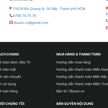
119/24 Bùi Quang là, Gò Vấp, Thành phố HCM.
Đ
0798.74.75.76
tbauto.vn@gmail.com
 MT-30
ÁCH CHUNG
MUA HÀNG & THANH TOÁN
h bảo hành, Bảo Trì
Hướng dẫn mua hàng
ch bảo mật
Hướng dẫn thanh toán Miền Na
ch vận chuyển
Hướng dẫn thanh toán Miền Bắc
ản sử dụng
Hướng dẫn thanh toán Miền Tru
ch bán hàng
Bản tin TBauto.vn
VỚI CHÚNG TÔI
BẢN QUYỀN NỘI DUNG