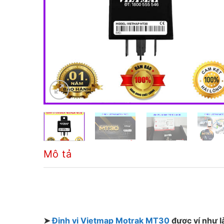
Mô tả
➤
Định vị Vietmap Motrak MT30
được ví như l