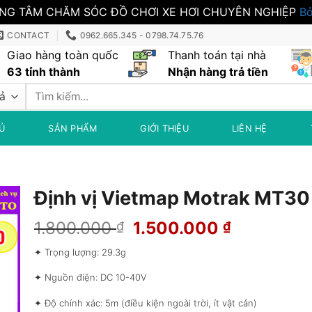
NG TÂM CHĂM SÓC ĐỒ CHƠI XE HƠI CHUYÊN NGHIỆP
Bỏ
CONTACT
0962.665.345 - 0798.74.75.76
Giao hàng toàn quốc
Thanh toán tại nhà
63 tỉnh thành
Nhận hàng trả tiền
Tìm
kiếm:
Ủ
SẢN PHẨM
GIỚI THIỆU
LIÊN HỆ
Định vị Vietmap Motrak MT30
Giá
Giá
1.800.000
1.500.000
₫
₫
gốc
hiện
✦ Trọng lượng: 29.3g
là:
tại
1.800.000 ₫.
là:
✦ Nguồn điện: DC 10-40V
1.500.000
✦ Độ chính xác: 5m (điều kiện ngoài trời, ít vật cản)