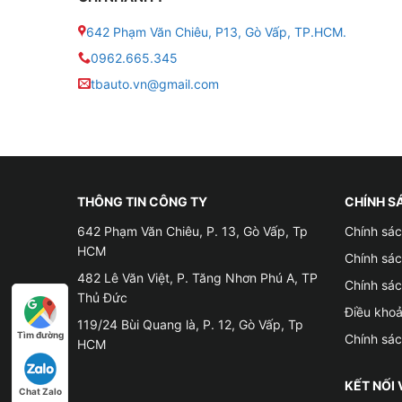
☛ Tốc độ khởi động GPS: ≤ 1 giây
642 Phạm Văn Chiêu, P13, Gò Vấp, TP.HCM.
☛ Giám sát từ xa: PC: Web.motrak.vn; App: Vi
0962.665.345
tbauto.vn@gmail.com
2. TÍNH NĂNG ĐỊNH VỊ VIETMAP MT4G
✚ Định vị chống trộm Vietmap MT4G kết hợp ứn
thương hiệu Vietmap hỗ trợ quản lý xe mọi lúc 
✚ Thiết bị Vietmap MT4G được kết hợp với hai 
THÔNG TIN CÔNG TY
CHÍNH S
thị chi tiết vị trí xe trên bản đồ.
642 Phạm Văn Chiêu, P. 13, Gò Vấp, Tp
Chính sác
✚ Vietmap MT4G người dùng có thể quản lý được
HCM
Chính sá
hạn.
482 Lê Văn Việt, P. Tăng Nhơn Phú A, TP
Chính sá
Thủ Đức
✚ Với Vietmap MT4G còn trang bị tính năng siêu
Điều kho
119/24 Bùi Quang là, P. 12, Gò Vấp, Tp
độ nghỉ ngơi và ngưng dùng bình để giúp bình 
Tìm đường
Chính sá
HCM
✚ Thiết bị Vietmap MT4G còn có tính năng gửi 
KẾT NỐI 
Chat Zalo