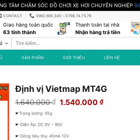
NG TÂM CHĂM SÓC ĐỒ CHƠI XE HƠI CHUYÊN NGHIỆP
Bỏ
CONTACT
0962.665.345 - 0798.74.75.76
Giao hàng toàn quốc
Thanh toán tại nhà
63 tỉnh thành
Nhận hàng trả tiền
Tìm
kiếm:
Ủ
SẢN PHẨM
GIỚI THIỆU
LIÊN HỆ
Định vị Vietmap MT4G
Giá
Giá
1.640.000
1.540.000
₫
₫
gốc
hiện
☛Trọng lượng: 45g
là:
tại
1.640.000 ₫.
là:
☛ Điện Áp: DC 9V – 90V
1.540.000
☛ Dòng tiêu thụ: 45mA 12V