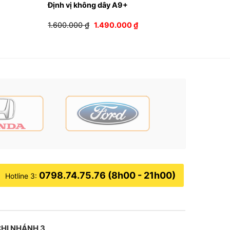
Định vị không dây A9+
Giá
Giá
1.600.000
₫
1.490.000
₫
gốc
hiện
là:
tại
1.600.000 ₫.
là:
0.000 ₫.
1.490.000 ₫.
0798.74.75.76 (8h00 - 21h00)
Hotline 3:
HI NHÁNH 3