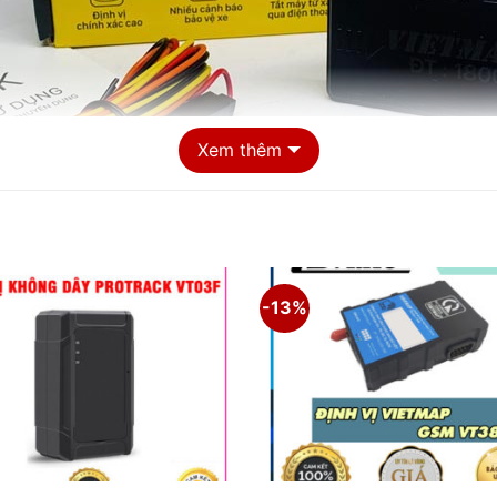
Xem thêm
-13%
Định vị Vietmap MT4G – Thanh Bình Auto