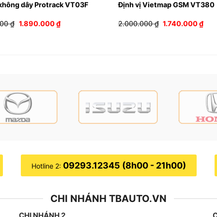
 không dây Protrack VT03F
Định vị Vietmap GSM VT380
Giá
Giá
Giá
Giá
000
₫
1.890.000
₫
2.000.000
₫
1.740.000
₫
gốc
hiện
gốc
hiện
là:
tại
là:
tại
2.090.000 ₫.
là:
2.000.000 ₫.
là:
1.890.000 ₫.
1.74
 vật cản)
09293.12345 (8h00 - 21h00)
Hotline 2:
CHI NHÁNH TBAUTO.VN
CHI NHÁNH 2
C