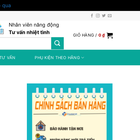
 qua
Nhân viên năng động
Tư vấn nhiệt tình
GIỎ HÀNG /
0
₫
TƯ VẤN
PHỤ KIỆN THEO HÃNG
 ₫.