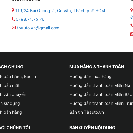
119/24 Bùi Quang là, Gò Vấp, Thành phố HCM.
etMap Motrak
Đ
0798.74.75.76
tbauto.vn@gmail.com
g dụng và hệ thống máy chủ giám sát Vietmap Motrak. Thi
và mọi nơi.
nền tảng GPS và LBS để có được định vị xe chính xác theo
ÁCH CHUNG
MUA HÀNG & THANH TOÁN
h bảo hành, Bảo Trì
Hướng dẫn mua hàng
 các điểm giới hạn và nhận thông báo đến điện thoại của 
ch bảo mật
Hướng dẫn thanh toán Miền Na
ch vận chuyển
Hướng dẫn thanh toán Miền Bắc
 tiết kiệm điện giúp bảo vệ bình xe an toàn. Do đó, khi điệ
ản sử dụng
Hướng dẫn thanh toán Miền Tru
luôn được bảo vệ.
ch bán hàng
Bản tin TBauto.vn
cảnh báo đến điện thoại của bạn, để bạn chủ động hơn tro
VỚI CHÚNG TÔI
BẢN QUYỀN NỘI DUNG