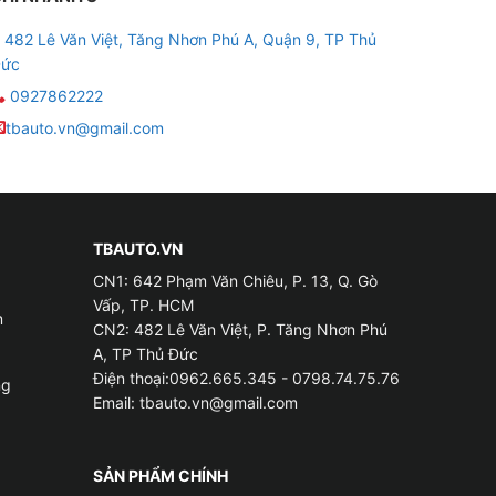
482 Lê Văn Việt, Tăng Nhơn Phú A, Quận 9, TP Thủ
ức
0927862222
tbauto.vn@gmail.com
ết bị giám sát thông minh được cung cấp bởi
 thời gian thực. Vietmap MT4G cũng hỗ trợ hiển
TBAUTO.VN
CN1: 642 Phạm Văn Chiêu, P. 13, Q. Gò
mỗi xe khi vào hay di chuyển ra khỏi vùng giới
Vấp, TP. HCM
m
CN2: 482 Lê Văn Việt, P. Tăng Nhơn Phú
A, TP Thủ Đức
Điện thoại:0962.665.345 - 0798.74.75.76
n áp của bình xe thấp, thì sẽ tự động vào chế
ng
Email:
tbauto.vn@gmail.com
ng các trường hợp có kẻ gian cố ý xâm nhập.
SẢN PHẨM CHÍNH