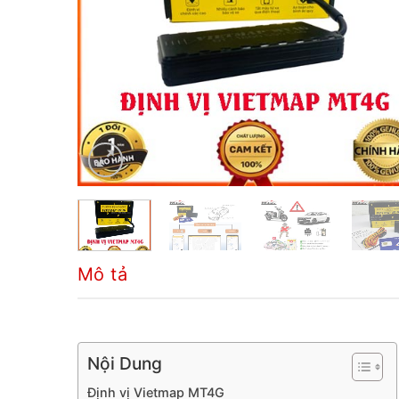
Mô tả
Nội Dung
Định vị Vietmap MT4G