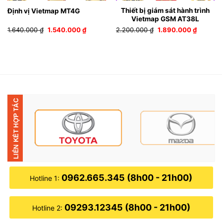
Thiết bị giám sát hành trình
Định vị Vietmap MT4G
Vietmap GSM AT38L
Giá
Giá
Giá
Giá
1.640.000
₫
1.540.000
₫
2.200.000
₫
1.890.000
₫
gốc
hiện
gốc
hiện
là:
tại
là:
tại
1.640.000 ₫.
là:
2.200.000 ₫.
là:
1.540.000 ₫.
1.890.00
0962.665.345 (8h00 - 21h00)
Hotline 1:
09293.12345 (8h00 - 21h00)
Hotline 2: