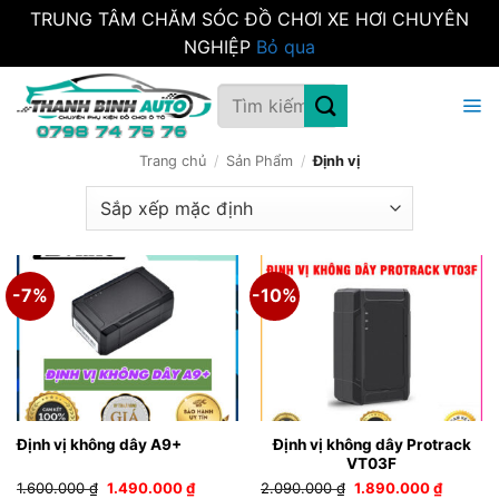
TRUNG TÂM CHĂM SÓC ĐỒ CHƠI XE HƠI CHUYÊN
NGHIỆP
Bỏ qua
Bỏ
Tìm
qua
kiếm:
nội
dung
Trang chủ
/
Sản Phẩm
/
Định vị
-7%
-10%
Định vị không dây Protrack
Định vị không dây A9+
VT03F
Giá
Giá
Giá
Giá
1.600.000
₫
1.490.000
₫
2.090.000
₫
1.890.000
₫