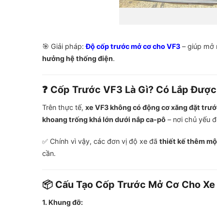
🎯 Giải pháp:
Độ cốp trước mở cơ cho VF3
– giúp mở 
hưởng hệ thống điện
.
❓ Cốp Trước VF3 Là Gì? Có Lắp Đượ
Trên thực tế,
xe VF3 không có động cơ xăng đặt trướ
khoang trống khá lớn dưới nắp ca-pô
– nơi chủ yếu để
✅ Chính vì vậy, các đơn vị độ xe đã
thiết kế thêm mộ
cần.
📦 Cấu Tạo Cốp Trước Mở Cơ Cho Xe
1. Khung đỡ: