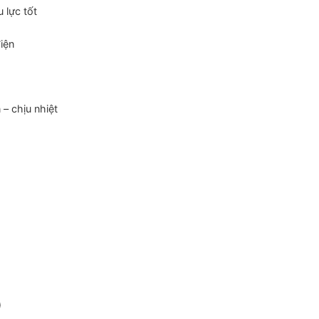
u lực tốt
iện
 – chịu nhiệt
)