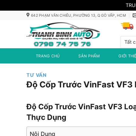
TRU
Bỏ
642 PHẠM VĂN CHIÊU, PHƯỜNG 13, Q GÒ VẤP, HCM
qua
nội
dung
TRANG CHỦ
SẢN PHẨM
GIỚI THI
TƯ VẤN
Độ Cốp Trước VinFast VF3 
Độ Cốp Trước VinFast VF3 Loạ
Thực Dụng
Nội Dung