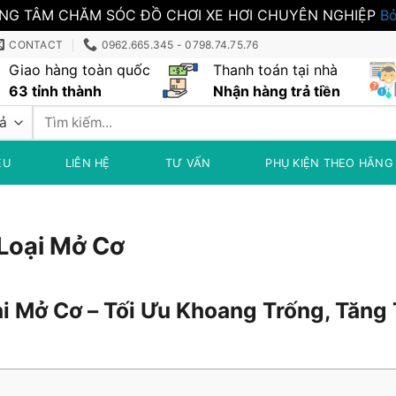
NG TÂM CHĂM SÓC ĐỒ CHƠI XE HƠI CHUYÊN NGHIỆP
Bỏ
CONTACT
0962.665.345 - 0798.74.75.76
Giao hàng toàn quốc
Thanh toán tại nhà
63 tỉnh thành
Nhận hàng trả tiền
Tìm
kiếm:
ỆU
LIÊN HỆ
TƯ VẤN
PHỤ KIỆN THEO HÃNG
Loại Mở Cơ
i Mở Cơ – Tối Ưu Khoang Trống, Tăng 