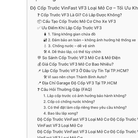
Độ Cốp Trước VinFast VF3 Loại Mở Cơ – Tối Ưu K
❓ Cốp Trước VF3 Là Gì? Có Lắp Được Không?
📦 Cấu Tạo Cốp Trước Mở Cơ Cho Xe VF3
✅ Ưu Điểm Khi Lắp Cốp Trước VF3
🧳 1. Tăng không gian chứa đồ
🔐 2. Đảm bảo an toàn – không ảnh hưởng hệ thống xe
💧 3. Chống nước – dễ vệ sinh
🛠️ 4. Dễ tháo lắp, có thể tùy chỉnh
💬 So Sánh Cốp Trước VF3 Mở Cơ & Mở Điện
💰 Giá Cốp Trước VF3 Mở Cơ Bao Nhiêu?
📌 Lắp Cốp Trước VF3 Ở Đâu Uy Tín Tại TP.HCM?
🛠️ Vì sao nên chọn Thành Bình Auto?
📍 Địa Chỉ Garage Độ Cốp VF3 Tại TP.HCM
❓ Câu Hỏi Thường Gặp (FAQ)
1. Lắp cốp trước có ảnh hưởng bảo hành không?
2. Cốp có chống nước không?
3. Có thể đặt làm cốp riêng theo yêu cầu không?
4. Bao lâu lắp xong?
Độ Cốp Trước VinFast VF3 Loại Mở Cơ Độ Cốp Trước 
VinFast VF3 Loại Mở Cơ
Độ Cốp Trước VinFast VF3 Loại Mở Cơ Độ Cốp Trước 
VinFast VF3 Loại Mở Cơ