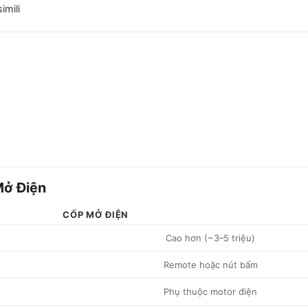
imili
Mở Điện
CỐP MỞ ĐIỆN
)
Cao hơn (~3–5 triệu)
Remote hoặc nút bấm
Phụ thuộc motor điện