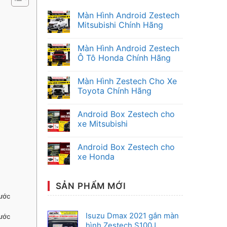
Màn Hình Android Zestech
Mitsubishi Chính Hãng
Không
có
Màn Hình Android Zestech
bình
luận
Ô Tô Honda Chính Hãng
ở
Màn
Không
Hình
có
Màn Hình Zestech Cho Xe
Android
bình
Zestech
luận
Toyota Chính Hãng
Mitsubishi
ở
Chính
Màn
Không
Hãng
Hình
có
Android Box Zestech cho
Android
bình
Zestech
luận
xe Mitsubishi
Ô
ở
Tô
Màn
Không
Honda
Hình
có
Android Box Zestech cho
Chính
Zestech
bình
Hãng
Cho
luận
xe Honda
Xe
ở
Toyota
Android
Không
Chính
Box
có
Hãng
Zestech
bình
SẢN PHẨM MỚI
cho
luận
xe
ở
ước
Mitsubishi
Android
Box
Zestech
Isuzu Dmax 2021 gắn màn
ước
cho
hình Zestech S100J
xe