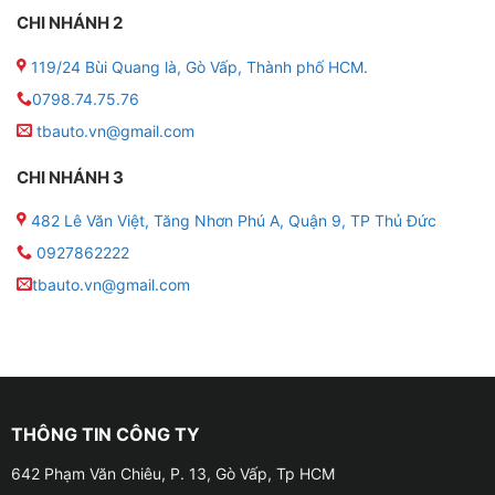
CHI NHÁNH 2
119/24 Bùi Quang là, Gò Vấp, Thành phố HCM.
0798.74.75.76
tbauto.vn@gmail.com
CHI NHÁNH 3
482 Lê Văn Việt, Tăng Nhơn Phú A, Quận 9, TP Thủ Đức
0927862222
tbauto.vn@gmail.com
THÔNG TIN CÔNG TY
642 Phạm Văn Chiêu, P. 13, Gò Vấp, Tp HCM