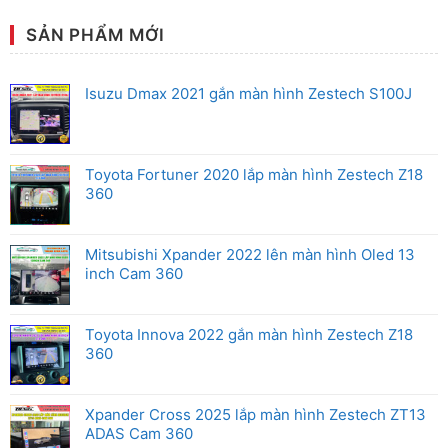
Hãng
Zestech
bình
cho
luận
xe
ở
SẢN PHẨM MỚI
Mitsubishi
Android
Box
Zestech
cho
Isuzu Dmax 2021 gắn màn hình Zestech S100J
xe
Honda
Toyota Fortuner 2020 lắp màn hình Zestech Z18
360
Mitsubishi Xpander 2022 lên màn hình Oled 13
inch Cam 360
Toyota Innova 2022 gắn màn hình Zestech Z18
360
Xpander Cross 2025 lắp màn hình Zestech ZT13
ADAS Cam 360