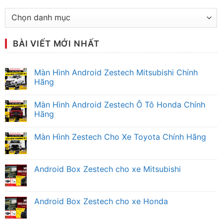
Chuyên
mục
tư
BÀI VIẾT MỚI NHẤT
vấn
Màn Hình Android Zestech Mitsubishi Chính
Hãng
Không
có
Màn Hình Android Zestech Ô Tô Honda Chính
bình
luận
Hãng
ở
Màn
Không
Hình
có
Màn Hình Zestech Cho Xe Toyota Chính Hãng
Android
bình
Zestech
luận
Không
Mitsubishi
ở
có
Chính
Màn
bình
Hãng
Hình
luận
Android Box Zestech cho xe Mitsubishi
Android
ở
Zestech
Màn
Không
Ô
Hình
có
Tô
Zestech
bình
Honda
Cho
luận
Android Box Zestech cho xe Honda
Chính
Xe
ở
Hãng
Toyota
Android
Không
Chính
Box
có