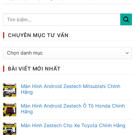
CHUYÊN MỤC TƯ VẤN
Chuyên
mục
tư
BÀI VIẾT MỚI NHẤT
vấn
Màn Hình Android Zestech Mitsubishi Chính
Hãng
Không
có
Màn Hình Android Zestech Ô Tô Honda Chính
bình
luận
Hãng
ở
Màn
Không
Hình
có
Màn Hình Zestech Cho Xe Toyota Chính Hãng
Android
bình
Zestech
luận
Không
Mitsubishi
ở