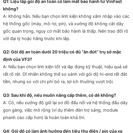
Q1: Liệu lắp gói độ an toàn có làm mất bảo hành từ VinFast
không?
A: Không hẳn. Nếu bạn chọn linh kiện không xâm nhập vào các
hệ thống gốc (máy, mô-tơ, pin), và xưởng độ không cắt dây
gốc quan trọng, nguy cơ mất bảo hành là thấp. Nên trao đổi rõ
với đại lý hoặc hãng trước khi lắp.
Q2: Gói độ an toàn dưới 20 triệu có đủ “ăn đứt” trụ sở mặc
định của VF3?
A: Nếu bạn chọn linh kiện tốt và lắp đúng kỹ thuật, hiệu quả sẽ
rất rõ rệt. Dĩ nhiên không thể so sánh với gói độ hi-end rất đắt
tiền, nhưng so với chi phí bỏ ra, lợi ích thường vượt trội.
Q3: Sau khi độ, nếu muốn nâng cấp thêm, có dễ không?
A: Có, nếu xưởng độ giữ lại sơ đồ đấu nối và hệ thống đấu dây
gọn gàng, việc mở rộng (ví dụ thêm đèn trợ sáng, module
phanh cao cấp hơn) là hoàn toàn khả thi.
Q4: Gói độ có làm ảnh hưởng đến tiêu thụ điện / pin của xe