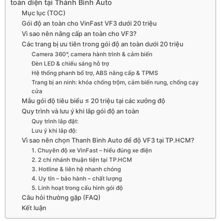
toàn diện tại Thành Bình Auto
Mục lục (TOC)
Gói độ an toàn cho VinFast VF3 dưới 20 triệu
Vì sao nên nâng cấp an toàn cho VF3?
Các trang bị ưu tiên trong gói độ an toàn dưới 20 triệu
Camera 360°, camera hành trình & cảm biến
Đèn LED & chiếu sáng hỗ trợ
Hệ thống phanh bổ trợ, ABS nâng cấp & TPMS
Trang bị an ninh: khóa chống trộm, cảm biến rung, chống cạy
cửa
Mẫu gói độ tiêu biểu ≤ 20 triệu tại các xưởng độ
Quy trình và lưu ý khi lắp gói độ an toàn
Quy trình lắp đặt:
Lưu ý khi lắp độ:
Vì sao nên chọn Thanh Bình Auto để độ VF3 tại TP.HCM?
1. Chuyên độ xe VinFast – hiểu đúng xe điện
2. 2 chi nhánh thuận tiện tại TP.HCM
3. Hotline & liên hệ nhanh chóng
4. Uy tín – bảo hành – chất lượng
5. Linh hoạt trong cấu hình gói độ
Câu hỏi thường gặp (FAQ)
Kết luận