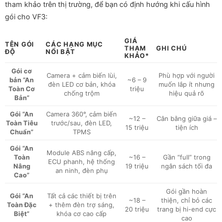
tham khảo trên thị trường, để bạn có định hướng khi cấu hình
gói cho VF3:
GIÁ
TÊN GÓI
CÁC HẠNG MỤC
THAM
GHI CHÚ
ĐỘ
NỔI BẬT
KHẢO*
Gói cơ
Camera + cảm biến lùi,
Phù hợp với người
bản “An
~6 – 9
đèn LED cơ bản, khóa
muốn lắp ít nhưng
Toàn Cơ
triệu
chống trộm
hiệu quả rõ
Bản”
Gói “An
Camera 360°, cảm biến
~12 –
Cân bằng giữa giá –
Toàn Tiêu
trước/sau, đèn LED,
15 triệu
tiện ích
Chuẩn”
TPMS
Gói “An
Module ABS nâng cấp,
Toàn
~16 –
Gần “full” trong
ECU phanh, hệ thống
Nâng
19 triệu
ngân sách tối đa
an ninh, đèn phụ
Cao”
Gói gần hoàn
Gói “An
Tất cả các thiết bị trên
~18 –
thiện, chỉ bỏ các
Toàn Đặc
+ thêm đèn trợ sáng,
20 triệu
trang bị hi-end cực
Biệt”
khóa cơ cao cấp
cao