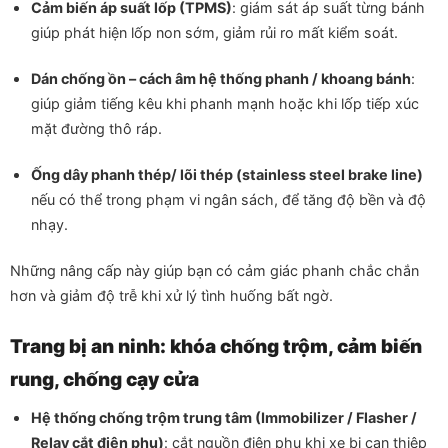
Cảm biến áp suất lốp (TPMS)
: giám sát áp suất từng bánh
giúp phát hiện lốp non sớm, giảm rủi ro mất kiểm soát.
Dán chống ồn – cách âm hệ thống phanh / khoang bánh
:
giúp giảm tiếng kêu khi phanh mạnh hoặc khi lốp tiếp xúc
mặt đường thô ráp.
Ống dây phanh thép/ lõi thép (stainless steel brake line)
nếu có thể trong phạm vi ngân sách, để tăng độ bền và độ
nhạy.
Những nâng cấp này giúp bạn có cảm giác phanh chắc chắn
hơn và giảm độ trễ khi xử lý tình huống bất ngờ.
Trang bị an ninh: khóa chống trộm, cảm biến
rung, chống cạy cửa
Hệ thống chống trộm trung tâm (Immobilizer / Flasher /
Relay cắt điện phụ)
: cắt nguồn điện phụ khi xe bị can thiệp