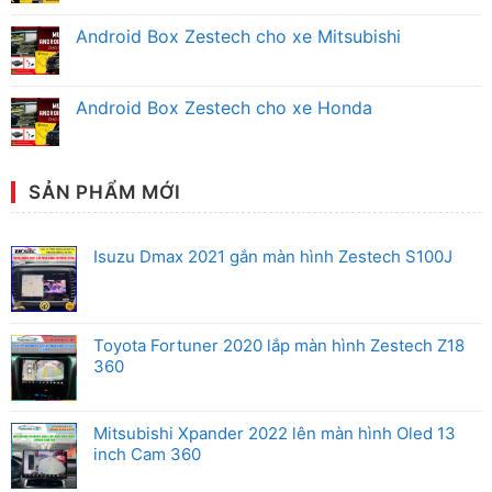
có
Chính
Màn
bình
Hãng
Hình
luận
Android Box Zestech cho xe Mitsubishi
Android
ở
Zestech
Màn
Không
Ô
Hình
có
Tô
Zestech
bình
Honda
Cho
luận
Android Box Zestech cho xe Honda
Chính
Xe
ở
Hãng
Toyota
Android
Không
Chính
Box
có
Hãng
Zestech
bình
cho
luận
xe
ở
SẢN PHẨM MỚI
Mitsubishi
Android
Box
Zestech
cho
Isuzu Dmax 2021 gắn màn hình Zestech S100J
xe
Honda
Toyota Fortuner 2020 lắp màn hình Zestech Z18
360
Mitsubishi Xpander 2022 lên màn hình Oled 13
inch Cam 360