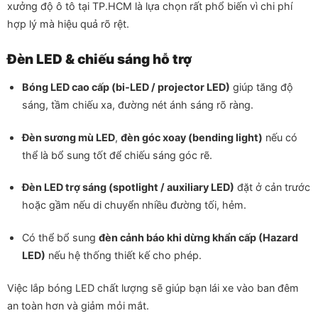
xưởng độ ô tô tại TP.HCM là lựa chọn rất phổ biến vì chi phí
hợp lý mà hiệu quả rõ rệt.
Đèn LED & chiếu sáng hỗ trợ
Bóng LED cao cấp (bi‑LED / projector LED)
giúp tăng độ
sáng, tầm chiếu xa, đường nét ánh sáng rõ ràng.
Đèn sương mù LED
,
đèn góc xoay (bending light)
nếu có
thể là bổ sung tốt để chiếu sáng góc rẽ.
Đèn LED trợ sáng (spotlight / auxiliary LED)
đặt ở cản trước
hoặc gầm nếu di chuyển nhiều đường tối, hẻm.
Có thể bổ sung
đèn cảnh báo khi dừng khẩn cấp (Hazard
LED)
nếu hệ thống thiết kế cho phép.
Việc lắp bóng LED chất lượng sẽ giúp bạn lái xe vào ban đêm
an toàn hơn và giảm mỏi mắt.