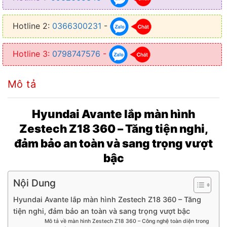
● Chip: Octa-care 2*A75 + 6*A55
Hotline 2:
0366300231
-
● Main: 8*2.0Hz
● Độ phân giải: 1280*720px
Hotline 3:
0798747576
-
● Năm sản xuất: 2025
Mô tả
● Kết nối đa dạng: WiFi, Bluetooth 5.0, định vị GPS, hỗ trợ SIM 4G
LTE
Hyundai Avante lắp màn hình
● Camera 360 4 mắt AHD góc rộng, hỗ trợ mô phỏng 3D, ghi hành
Zestech Z18 360 – Tăng tiện nghi,
trình
đảm bảo an toàn và sang trọng vượt
● Kết nối: CarPlay/Android Auto Hỗ trợ kết nối không dây
bậc
● Tích hợp thiết bị ngoại vi: Camera lùi, hành trình, cảm biến áp suất
lốp, HUD, màn hình phụ…
Nội Dung
Hyundai Avante lắp màn hình Zestech Z18 360 – Tăng
tiện nghi, đảm bảo an toàn và sang trọng vượt bậc
Mô tả về màn hình Zestech Z18 360 – Công nghệ toàn diện trong