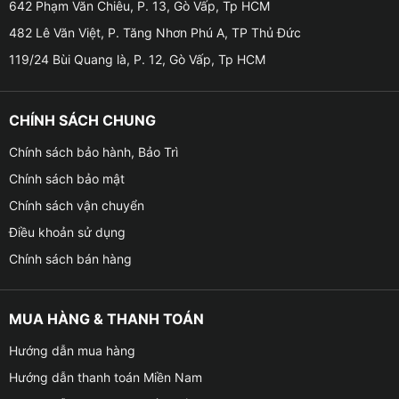
642 Phạm Văn Chiêu, P. 13, Gò Vấp, Tp HCM
482 Lê Văn Việt, P. Tăng Nhơn Phú A, TP Thủ Đức
● Tích hợp thiết bị ngoại vi: Camera lùi, hành trình,
cảm biến áp suất lốp, HUD, màn hình phụ…
119/24 Bùi Quang là, P. 12, Gò Vấp, Tp HCM
● Tính năng nổi bật: Điều khiển giọng nói, dẫn đường,
CHÍNH SÁCH CHUNG
giải trí, quản lý xe từ xa,…
Chính sách bảo hành, Bảo Trì
Chính sách bảo mật
Chính sách vận chuyển
Điều khoản sử dụng
Chính sách bán hàng
MUA HÀNG & THANH TOÁN
Hướng dẫn mua hàng
Hướng dẫn thanh toán Miền Nam