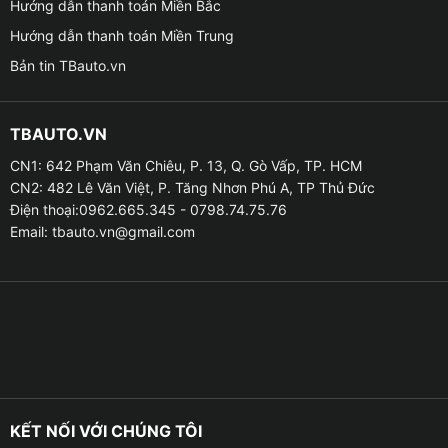
Hướng dẫn thanh toán Miền Bắc
Hướng dẫn thanh toán Miền Trung
Tính năng nổi bật của màn hình Zestech Z18 360 khi
Bản tin TBauto.vn
lắp cho xe Hyundai Avante
Camera 360 toàn cảnh – Hỗ trợ lái xe an toàn tuyệt
TBAUTO.VN
đối
CN1: 642 Phạm Văn Chiêu, P. 13, Q. Gò Vấp, TP. HCM
CN2: 482 Lê Văn Việt, P. Tăng Nhơn Phú A, TP Thủ Đức
– Tích hợp 4 camera góc rộng độ phân giải cao lắp ở
Điện thoại:0962.665.345 - 0798.74.75.76
trước – sau – hai bên gương.
Email:
tbauto.vn@gmail.com
– Hệ thống cho phép hiển thị toàn cảnh xung quanh xe
theo góc nhìn từ trên cao (bird view).
– Tự động chuyển camera khi xi nhan hoặc lùi xe.
– Hỗ trợ đỗ xe dễ dàng, tránh va chạm cột, vỉa hè hay
xe khác.
KẾT NỐI VỚI CHÚNG TÔI