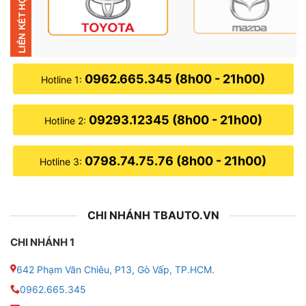
0962.665.345 (8h00 - 21h00)
Hotline 1:
09293.12345 (8h00 - 21h00)
Hotline 2:
0798.74.75.76 (8h00 - 21h00)
Hotline 3:
▶
Cấu hình màn hình Zestech Z18 360 cho Hyundai
Avante:
CHI NHÁNH TBAUTO.VN
CHI NHÁNH 1
● Màn hình: 9 – 10inch, IPS Full HD, Cường lực 2.5D
642 Phạm Văn Chiêu, P13, Gò Vấp, TP.HCM.
● RAM/ ROM: 4GB – 32GB
0962.665.345
● Hệ điều hành: Android 10