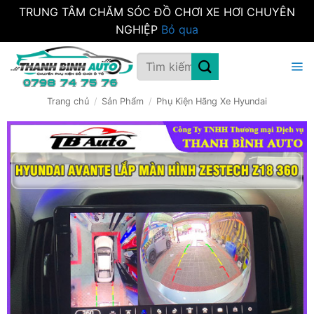
TRUNG TÂM CHĂM SÓC ĐỒ CHƠI XE HƠI CHUYÊN
NGHIỆP
Bỏ qua
Bỏ
Tìm
qua
kiếm:
nội
dung
Trang chủ
/
Sản Phẩm
/
Phụ Kiện Hãng Xe Hyundai