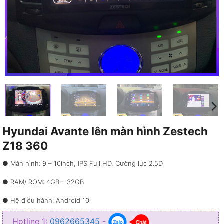
Hyundai Avante lên màn hình Zestech
Z18 360
● Màn hình: 9 – 10inch, IPS Full HD, Cường lực 2.5D
● RAM/ ROM: 4GB – 32GB
● Hệ điều hành: Android 10
● CPU: UIS7862S
Hotline 1:
0962665345
-