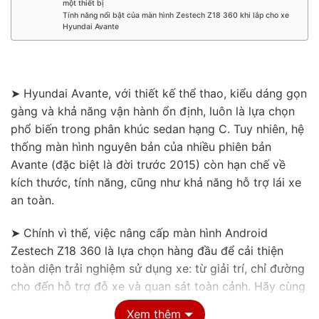
một thiết bị
Tính năng nổi bật của màn hình Zestech Z18 360 khi lắp cho xe
Hyundai Avante
➤ Hyundai Avante, với thiết kế thể thao, kiểu dáng gọn
gàng và khả năng vận hành ổn định, luôn là lựa chọn
phổ biến trong phân khúc sedan hạng C. Tuy nhiên, hệ
thống màn hình nguyên bản của nhiều phiên bản
Avante (đặc biệt là đời trước 2015) còn hạn chế về
kích thước, tính năng, cũng như khả năng hỗ trợ lái xe
an toàn.
➤ Chính vì thế, việc nâng cấp màn hình Android
Zestech Z18 360 là lựa chọn hàng đầu để cải thiện
toàn diện trải nghiệm sử dụng xe: từ giải trí, chỉ đường
cho đến hỗ trợ đỗ xe và quan sát toàn cảnh. Hãy cùng
khám phá lý do vì sao Zestech Z18 360 lại được ưa
Xem thêm