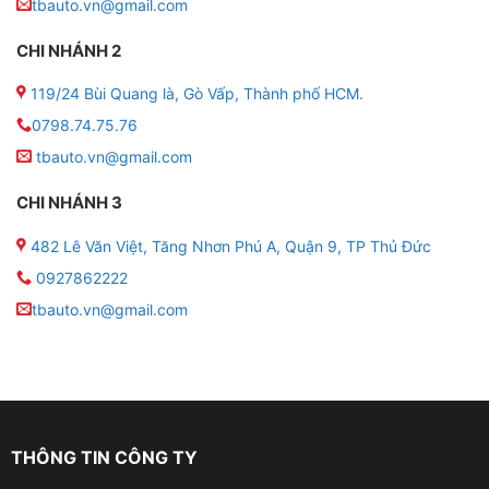
tbauto.vn@gmail.com
● CPU: UIS7862S
CHI NHÁNH 2
119/24 Bùi Quang là, Gò Vấp, Thành phố HCM.
● Chip: Octa-care 2*A75 + 6*A55
0798.74.75.76
● Main: 8*2.0Hz
tbauto.vn@gmail.com
● Độ phân giải: 1280*720px
CHI NHÁNH 3
482 Lê Văn Việt, Tăng Nhơn Phú A, Quận 9, TP Thủ Đức
● Năm sản xuất: 2025
0927862222
● Kết nối đa dạng: WiFi, Bluetooth 5.0, định vị GPS, hỗ
tbauto.vn@gmail.com
trợ SIM 4G LTE
● Camera 360 4 mắt AHD góc rộng, hỗ trợ mô phỏng
3D, ghi hành trình
● Kết nối: CarPlay/Android Auto Hỗ trợ kết nối không
THÔNG TIN CÔNG TY
dây