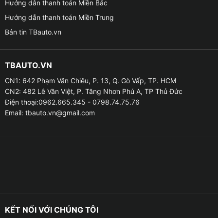
Hướng dẫn thanh toán Miền Bắc
Dẫn đường thông minh và chính xác
Hướng dẫn thanh toán Miền Trung
Bản tin TBauto.vn
– Thiết bị còn được tích hợp ứng dụng bản dẫn đường
hiện đại như Google Maps, Navitel, VietMap,… cho
phép bạn dễ dàng lựa chọn theo nhu cầu sử dụng.
TBAUTO.VN
CN1: 642 Phạm Văn Chiêu, P. 13, Q. Gò Vấp, TP. HCM
Chạy đa nhiệm ứng dụng cùng lúc
CN2: 482 Lê Văn Việt, P. Tăng Nhơn Phú A, TP Thủ Đức
Điện thoại:0962.665.345 - 0798.74.75.76
– Màn hình giúp bạn có thể trải nghiệm đồng thời 2
Email:
tbauto.vn@gmail.com
ứng dụng cùng lúc vừa xem chỉ đường vừa xem nghe
nhạc giải trí.
KẾT NỐI VỚI CHÚNG TÔI