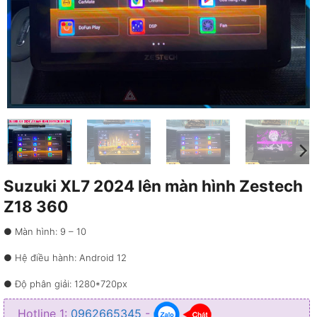
Suzuki XL7 2024 lên màn hình Zestech
Z18 360
● Màn hình: 9 – 10
● Hệ điều hành: Android 12
● Độ phân giải: 1280*720px
● Bộ xử lý: UIS7862S Octa-core 2*A75 + 6*A55
Hotline 1:
0962665345
-