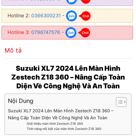
● Bộ nhớ: RAM 4GB – ROM 32GB
Hotline 2:
0366300231
-
● Hỗ trợ: Android Auto, Carplay
● Kết nối: Wifi, Bluetooth, Sim 4G
Hotline 3:
0798747576
-
Mô tả
Suzuki XL7 2024 Lên Màn Hình
Zestech Z18 360 – Nâng Cấp Toàn
Diện Về Công Nghệ Và An Toàn
Nội Dung
Suzuki XL7 2024 Lên Màn Hình Zestech Z18 360 –
Nâng Cấp Toàn Diện Về Công Nghệ Và An Toàn
Giới thiệu màn hình Zestech Z18 360
Tính năng nổi bật của màn hình Zestech Z18 360