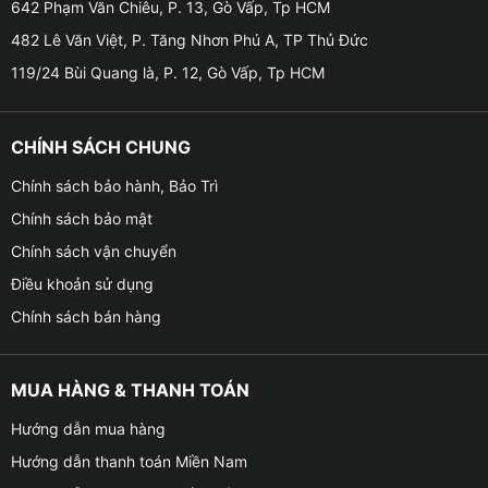
loại bỏ điểm mù, góc khuất ở xung quanh xe.
642 Phạm Văn Chiêu, P. 13, Gò Vấp, Tp HCM
482 Lê Văn Việt, P. Tăng Nhơn Phú A, TP Thủ Đức
– Ghi lại hành trình di chuyển của xe theo thời gian
119/24 Bùi Quang là, P. 12, Gò Vấp, Tp HCM
thực và có thể lưu lại video để làm chứng cứ trong các
trường hợp cần thiết.
CHÍNH SÁCH CHUNG
Chính sách bảo hành, Bảo Trì
Chính sách bảo mật
Chính sách vận chuyển
Điều khoản sử dụng
Chính sách bán hàng
MUA HÀNG & THANH TOÁN
Hướng dẫn mua hàng
Hướng dẫn thanh toán Miền Nam