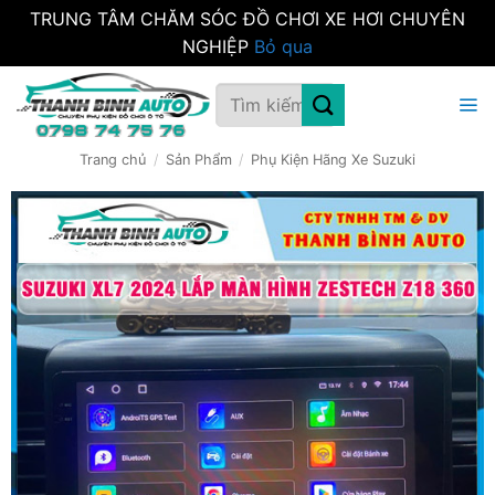
TRUNG TÂM CHĂM SÓC ĐỒ CHƠI XE HƠI CHUYÊN
NGHIỆP
Bỏ qua
Bỏ
Tìm
qua
kiếm:
nội
dung
Trang chủ
/
Sản Phẩm
/
Phụ Kiện Hãng Xe Suzuki