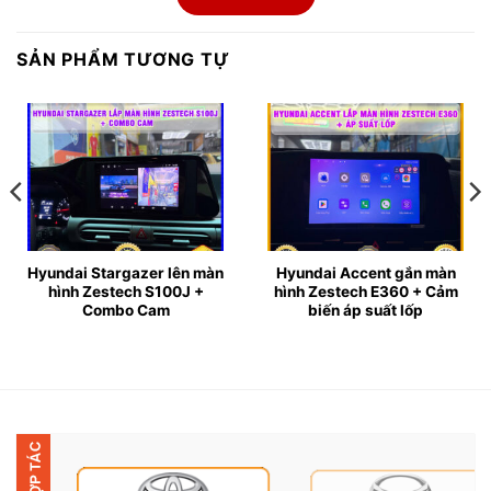
SẢN PHẨM TƯƠNG TỰ
Hyundai Stargazer lên màn
Hyundai Accent gắn màn
hình Zestech S100J +
hình Zestech E360 + Cảm
Combo Cam
biến áp suất lốp
Thiết kế sang trọng – Vừa khít nội thất Santafe 2018
▶ Màn hình Zestech ZX10+ Bản giới hạn được thiết kế
tinh xảo, viền siêu mỏng, kính cường lực 2.5D cao cấp,
ôm trọn theo form taplo của Hyundai Santafe 2018.
▶ Kích thước màn hình: 9 – 10 inch (chuẩn cho dòng