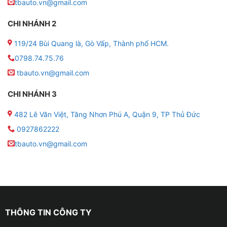
tbauto.vn@gmail.com
● Màn hình: Màn hình tràn viền
CHI NHÁNH 2
● Màn Hình: IPS 9 – 10 Inch
119/24 Bùi Quang là, Gò Vấp, Thành phố HCM.
0798.74.75.76
● Hệ điều hành: Android 10
tbauto.vn@gmail.com
● Độ phân giải 2K: 1200 x 2000
CHI NHÁNH 3
● Bộ nhớ RAM 8GB – ROM 128GB
482 Lê Văn Việt, Tăng Nhơn Phú A, Quận 9, TP Thủ Đức
0927862222
● CPU: IC 7862 / ARM Cortex-A75 2.0 GHz / ARM
tbauto.vn@gmail.com
Cortex-A55 12.0 GHz
● Điều khiển màn hình Zestech ZX10+ Bản giới hạn
bằng ra lệnh giọng nói KIKI
● Tích hợp bản đồ chỉ đường: Navitel, Vietmap S2,
THÔNG TIN CÔNG TY
Google Maps