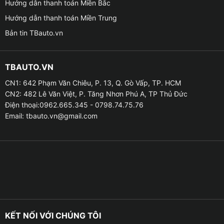
Hướng dẫn thanh toán Miền Bắc
đến sử dụng hệ thống camera 360 đều mượt mà,
không giật lag.
Hướng dẫn thanh toán Miền Trung
Bản tin TBauto.vn
TBAUTO.VN
CN1: 642 Phạm Văn Chiêu, P. 13, Q. Gò Vấp, TP. HCM
CN2: 482 Lê Văn Việt, P. Tăng Nhơn Phú A, TP Thủ Đức
Điện thoại:0962.665.345 - 0798.74.75.76
Email:
tbauto.vn@gmail.com
Những tính năng nổi bật của Zestech ZX10+ Bản giới
KẾT NỐI VỚI CHÚNG TÔI
hạn