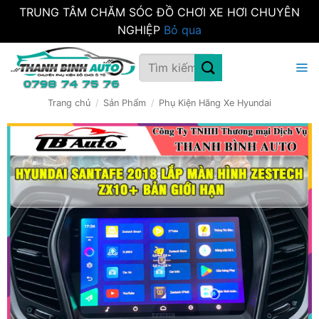
TRUNG TÂM CHĂM SÓC ĐỒ CHƠI XE HƠI CHUYÊN
NGHIỆP
Bỏ qua
Bỏ
Tìm
qua
kiếm:
nội
dung
Trang chủ
/
Sản Phẩm
/
Phụ Kiện Hãng Xe Hyundai