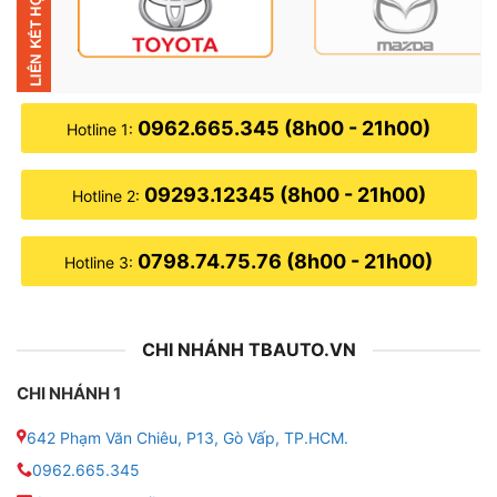
Santafe).
▶ Độ phân giải: 2K siêu nét, hiển thị chân thực từng
chi tiết.
0962.665.345 (8h00 - 21h00)
Hotline 1:
▶ Công nghệ màn hình: QLED, độ sáng cao, chống
chói tốt khi đi ban ngày.
09293.12345 (8h00 - 21h00)
Hotline 2:
▶ Thiết kế giao diện: sang trọng, tùy biến, dễ dàng
thao tác ngay cả khi lái xe.
0798.74.75.76 (8h00 - 21h00)
Hotline 3:
▶ Việc lắp đặt hoàn toàn plug & play, không cắt nối
dây điện, giữ nguyên tính thẩm mỹ và hệ thống điện
CHI NHÁNH TBAUTO.VN
của xe.
CHI NHÁNH 1
▶
Cấu hình mạnh mẽ – Vận hành mượt mà
642 Phạm Văn Chiêu, P13, Gò Vấp, TP.HCM.
Zestech ZX10+ Bản giới hạn được trang bị cấu hình
0962.665.345
mạnh hàng đầu trong phân khúc: