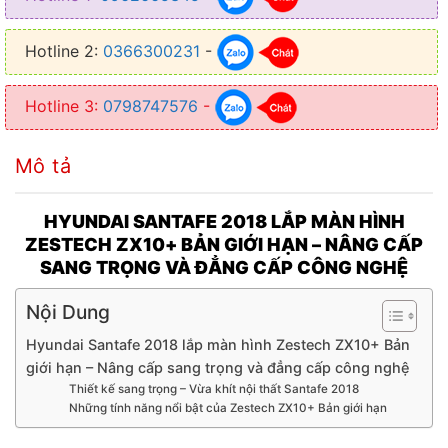
● Bộ nhớ RAM 8GB – ROM 128GB
Hotline 2:
0366300231
-
● CPU: IC 7862 / ARM Cortex-A75 2.0 GHz / ARM Cortex-A55 12.0
GHz
Hotline 3:
0798747576
-
● Điều khiển màn hình Zestech ZX10+ Bản giới hạn bằng ra lệnh
giọng nói KIKI
Mô tả
● Tích hợp bản đồ chỉ đường: Navitel, Vietmap S2, Google Maps
● Kết nối: sim 4G, Wifi 5G, Zestech Connect, Bluetooth 5.0, USB,
HYUNDAI SANTAFE 2018 LẮP MÀN HÌNH
GPS
ZESTECH ZX10+ BẢN GIỚI HẠN – NÂNG CẤP
SANG TRỌNG VÀ ĐẲNG CẤP CÔNG NGHỆ
● Âm thanh: Chip DSP 32 kênh, hỗ trợ tùy chỉnh Equalizer, mang đến
chất âm sống động
Nội Dung
● Tính năng khác: Kết nối CarPlay/Android Auto, ra lệnh giọng nói,
Hyundai Santafe 2018 lắp màn hình Zestech ZX10+ Bản
TPMS,…
giới hạn – Nâng cấp sang trọng và đẳng cấp công nghệ
● Hỗ trợ chia đôi màn hình, vừa mở bản đồ, vừa xem video hoặc
Thiết kế sang trọng – Vừa khít nội thất Santafe 2018
camera
Những tính năng nổi bật của Zestech ZX10+ Bản giới hạn
● Với cấu hình này, màn hình chạy cực kỳ ổn định, mở cùng lúc