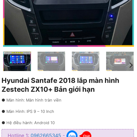
Hyundai Santafe 2018 lắp màn hình
Zestech ZX10+ Bản giới hạn
● Màn hình: Màn hình tràn viền
● Màn Hình: IPS 9 – 10 Inch
● Hệ điều hành: Android 10
● Độ phân giải 2K: 1200 x 2000
Hotline 1:
0962665345
-