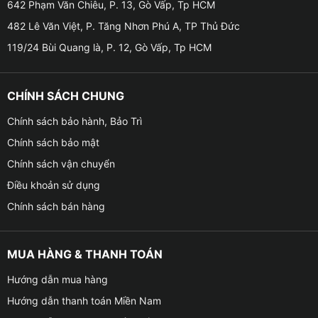
642 Phạm Văn Chiêu, P. 13, Gò Vấp, Tp HCM
● Kết nối: sim 4G, Wifi 5G, Zestech Connect,
482 Lê Văn Việt, P. Tăng Nhơn Phú A, TP Thủ Đức
Bluetooth 5.0, USB, GPS
119/24 Bùi Quang là, P. 12, Gò Vấp, Tp HCM
● Âm thanh: Chip DSP 32 kênh, hỗ trợ tùy chỉnh
Equalizer, mang đến chất âm sống động
CHÍNH SÁCH CHUNG
● Tính năng khác: Kết nối CarPlay/Android Auto, ra
Chính sách bảo hành, Bảo Trì
lệnh giọng nói, TPMS,…
Chính sách bảo mật
Chính sách vận chuyển
● Hỗ trợ chia đôi màn hình, vừa mở bản đồ, vừa xem
Điều khoản sử dụng
video hoặc camera
Chính sách bán hàng
● Với cấu hình này, màn hình chạy cực kỳ ổn định, mở
cùng lúc nhiều ứng dụng như bản đồ, YouTube, nghe
MUA HÀNG & THANH TOÁN
nhạc… mà không lo giật lag.
Hướng dẫn mua hàng
● Sức mạnh phần cứng của ZX10+ đảm bảo mọi thao
Hướng dẫn thanh toán Miền Nam
tác, từ dẫn đường, mở YouTube, kết nối điện thoại cho