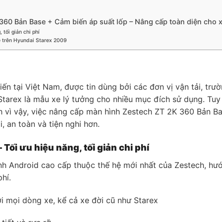
60 Bản Base + Cảm biến áp suất lốp – Nâng cấp toàn diện cho xe
tối giản chi phí
e trên Hyundai Starex 2009
n tại Việt Nam, được tin dùng bởi các đơn vị vận tải, trư
 Starex là mẫu xe lý tưởng cho nhiều mục đích sử dụng. Tuy n
nh vì vậy, việc nâng cấp màn hình Zestech ZT 2K 360 Bản Ba
, an toàn và tiện nghi hơn.
ối ưu hiệu năng, tối giản chi phí
h Android cao cấp thuộc thế hệ mới nhất của Zestech, hư
hí.
ới mọi dòng xe, kể cả xe đời cũ như Starex