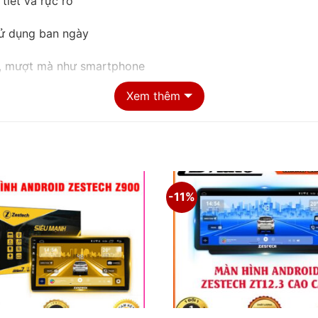
tiết và rực rỡ
sử dụng ban ngày
h, mượt mà như smartphone
Xem thêm
tài xế lớn tuổi
xác”, trông hiện đại và chuyên nghiệp hơn rất nhiều.
-11%