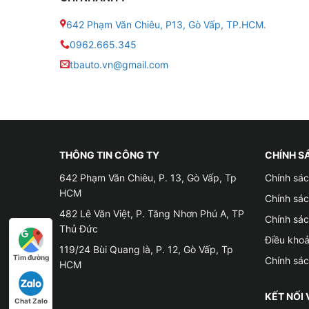
642 Phạm Văn Chiêu, P13, Gò Vấp, TP.HCM.
0962.665.345
tbauto.vn@gmail.com
THÔNG TIN CÔNG TY
CHÍNH S
642 Phạm Văn Chiêu, P. 13, Gò Vấp, Tp
Chính sác
HCM
Chính sá
482 Lê Văn Việt, P. Tăng Nhơn Phú A, TP
Chính sá
Thủ Đức
Điều kho
119/24 Bùi Quang là, P. 12, Gò Vấp, Tp
Tìm đường
Chính sá
HCM
KẾT NỐI 
Chat Zalo