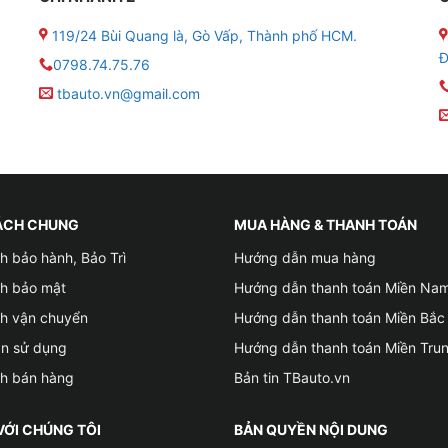
119/24 Bùi Quang là, Gò Vấp, Thành phố HCM.
Đ
0798.74.75.76
tbauto.vn@gmail.com
ÁCH CHUNG
MUA HÀNG & THANH TOÁN
h bảo hành, Bảo Trì
Hướng dẫn mua hàng
ch bảo mật
Hướng dẫn thanh toán Miền Na
ch vận chuyển
Hướng dẫn thanh toán Miền Bắc
ản sử dụng
Hướng dẫn thanh toán Miền Tru
ch bán hàng
Bản tin TBauto.vn
VỚI CHÚNG TÔI
BẢN QUYỀN NỘI DUNG