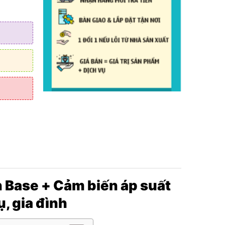
ánh lái &
 Base + Cảm biến áp suất
ụ, gia đình