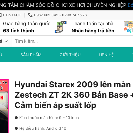
NG TÂM CHĂM SÓC ĐỒ CHƠI XE HƠI CHUYÊN NGHIỆP
Bỏ
CONTACT
0962.665.345 - 0798.74.75.76
Giao hàng toàn quốc
Thanh toán tại nhà
63 tỉnh thành
Nhận hàng trả tiền
Tìm
kiếm:
Ủ
SẢN PHẨM
GIỚI THIỆU
LIÊN HỆ
Hyundai Starex 2009 lên màn 
Zestech ZT 2K 360 Bản Base 
Cảm biến áp suất lốp
● Kích thước màn hình: 9 – 10 inch
● Hệ điều hành: Android 10