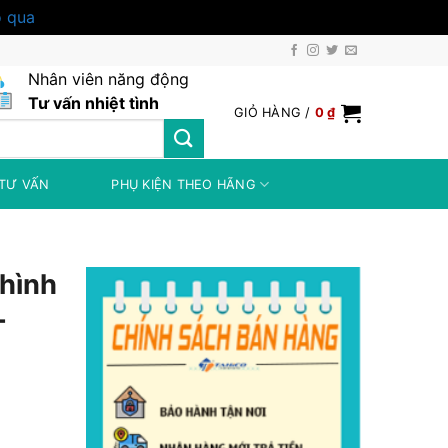
 qua
Nhân viên năng động
Tư vấn nhiệt tình
GIỎ HÀNG /
0
₫
TƯ VẤN
PHỤ KIỆN THEO HÃNG
hình
+