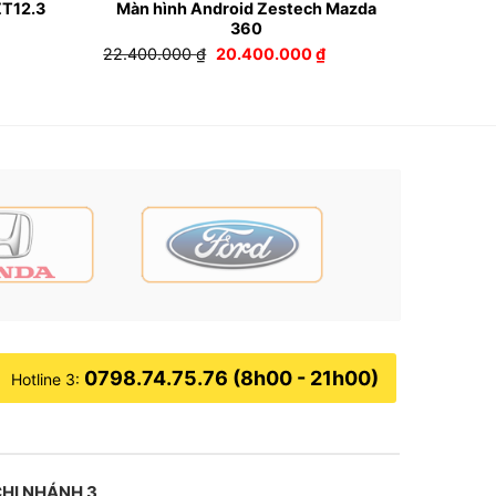
ZT12.3
Màn hình Android Zestech Mazda
360
iá
Giá
Giá
22.400.000
₫
20.400.000
₫
iện
gốc
hiện
i
là:
tại
:
22.400.000 ₫.
là:
7.000.000 ₫.
20.400.000 ₫.
0798.74.75.76 (8h00 - 21h00)
Hotline 3:
HI NHÁNH 3