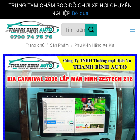
TRUNG TÂM CHĂM SÓC ĐỒ CHƠI XE HƠI CHUYÊN
NGHIỆP
Bỏ qua
Bỏ
Tìm
qua
kiếm:
nội
dung
Trang chủ
/
Sản Phẩm
/
Phụ Kiện Hãng Xe Kia