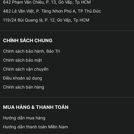
642 Phạm Văn Chiêu, P. 13, Gò Vấp, Tp HCM
● Bộ nhớ: Ram: 2GB – Rom: 32GB
482 Lê Văn Việt, P. Tăng Nhơn Phú A, TP Thủ Đức
119/24 Bùi Quang là, P. 12, Gò Vấp, Tp HCM
● CPU: UIS8581
● Chip: Octa-care ARM CortexTM A55
CHÍNH SÁCH CHUNG
● Main: 1.6Hz
Chính sách bảo hành, Bảo Trì
Chính sách bảo mật
● Kết nối được Wifi, Bluetooth, Sim 4G
Chính sách vận chuyển
● Tích hợp trợ lý ảo Có – Trợ lý giọng nói tiếng Việt
Điều khoản sử dụng
toàn diện
Chính sách bán hàng
● Dẫn đường: Cài sẵn Vietmap, Google Maps, Navitel
MUA HÀNG & THANH TOÁN
● Điều khiển vô lăng: Hỗ trợ giữ nút zin theo xe
Hướng dẫn mua hàng
● Chia đôi màn hình: Có – hỗ trợ chạy đa nhiệm cùng
Hướng dẫn thanh toán Miền Nam
lúc