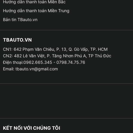
Hướng dẫn thanh toán Miền Bắc
Hướng dẫn thanh toán Miền Trung
● Hỗ trợ: Camera lùi, camera 360, camera hành trình,
cảm biến áp suất lốp
Bản tin TBauto.vn
● Kết nối sim 4G: Có khe cắm sim riêng – hỗ trợ lướt
TBAUTO.VN
web, xem YouTube không cần điện thoại
CN1: 642 Phạm Văn Chiêu, P. 13, Q. Gò Vấp, TP. HCM
● Bảo hành: Chính hãng 18 tháng
CN2: 482 Lê Văn Việt, P. Tăng Nhơn Phú A, TP Thủ Đức
Điện thoại:0962.665.345 - 0798.74.75.76
Email:
tbauto.vn@gmail.com
KẾT NỐI VỚI CHÚNG TÔI