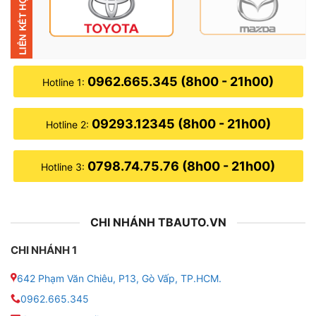
▶ Biến không gian cabin trở nên hiện đại, tiện nghi hơn
▶ Hỗ trợ nhiều tính năng thông minh như chỉ đường,
giải trí online, ra lệnh giọng nói
0962.665.345 (8h00 - 21h00)
Hotline 1:
▶ Tăng tính an toàn khi lái xe với khả năng tích hợp
camera hành trình, camera lùi, cảm biến áp suất lốp,
v.v.
09293.12345 (8h00 - 21h00)
Hotline 2:
0798.74.75.76 (8h00 - 21h00)
Hotline 3:
CHI NHÁNH TBAUTO.VN
CHI NHÁNH 1
642 Phạm Văn Chiêu, P13, Gò Vấp, TP.HCM.
0962.665.345