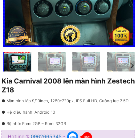
Kia Carnival 2008 lên màn hình Zestech
Z18
● Màn hình lắp 9/10inch, 1280*720px, IPS Full HD, Cường lực 2.5D
● Hệ điều hành: Android 10
● Bộ nhớ: Ram: 2GB – Rom: 32GB
● CPU: UIS8581
Hotline 1:
0962665345
-