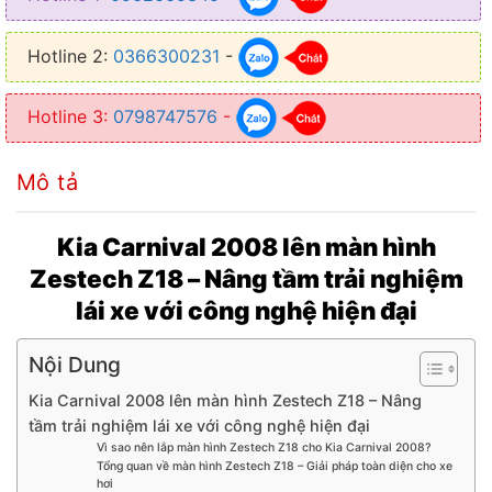
● Chip: Octa-care ARM CortexTM A55
Hotline 2:
0366300231
-
● Main: 1.6Hz
● Kết nối được Wifi, Bluetooth, Sim 4G
Hotline 3:
0798747576
-
● Tích hợp trợ lý ảo Có – Trợ lý giọng nói tiếng Việt toàn diện
Mô tả
● Dẫn đường: Cài sẵn Vietmap, Google Maps, Navitel
● Điều khiển vô lăng: Hỗ trợ giữ nút zin theo xe
Kia Carnival 2008 lên màn hình
● Chia đôi màn hình: Có – hỗ trợ chạy đa nhiệm cùng lúc
Zestech Z18 – Nâng tầm trải nghiệm
lái xe với công nghệ hiện đại
● Hỗ trợ: Camera lùi, camera 360, camera hành trình, cảm biến áp
suất lốp
Nội Dung
● Kết nối sim 4G: Có khe cắm sim riêng – hỗ trợ lướt web, xem
YouTube không cần điện thoại
Kia Carnival 2008 lên màn hình Zestech Z18 – Nâng
tầm trải nghiệm lái xe với công nghệ hiện đại
Vì sao nên lắp màn hình Zestech Z18 cho Kia Carnival 2008?
Tổng quan về màn hình Zestech Z18 – Giải pháp toàn diện cho xe
hơi