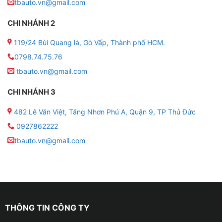
tbauto.vn@gmail.com
CHI NHÁNH 2
119/24 Bùi Quang là, Gò Vấp, Thành phố HCM.
Tổng quan về màn hình Zestech Z18 – Giải pháp toàn
0798.74.75.76
diện cho xe hơi
tbauto.vn@gmail.com
▶ Zestech Z18 là dòng màn hình Android thông minh
CHI NHÁNH 3
thế hệ mới được đánh giá cao trong phân khúc trung –
cao cấp, nổi bật với cấu hình mạnh mẽ, hình ảnh sắc
482 Lê Văn Việt, Tăng Nhơn Phú A, Quận 9, TP Thủ Đức
nét và khả năng tích hợp nhiều công nghệ hỗ trợ lái xe
0927862222
an toàn.
tbauto.vn@gmail.com
▶ Thông số kỹ thuật nổi bật:
● Màn hình lắp 9/10inch, 1280*720px, IPS Full HD,
Cường lực 2.5D
THÔNG TIN CÔNG TY
● Hệ điều hành: Android 10