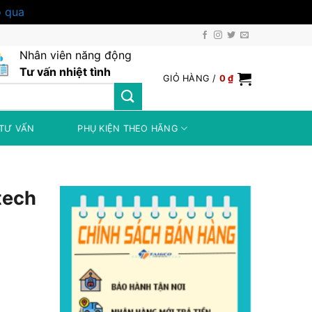
 qua
Nhân viên năng động
Tư vấn nhiệt tình
GIỎ HÀNG /
0
₫
TƯ VẤN
PHỤ KIỆN THEO HÃNG
tech