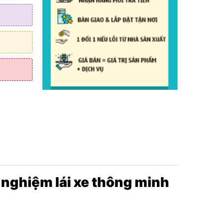
 hiển thị
 nghiệm lái xe thông minh
jack zin