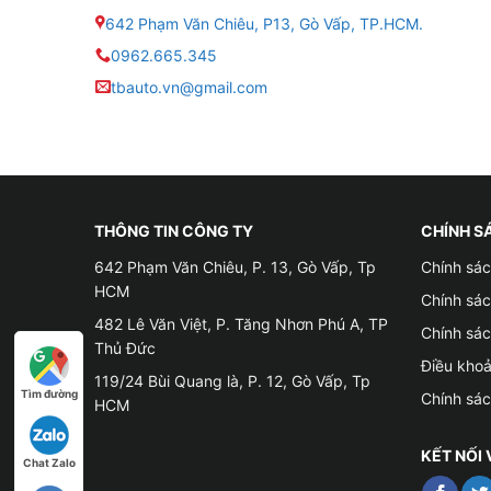
642 Phạm Văn Chiêu, P13, Gò Vấp, TP.HCM.
● Main: 8*2.0Hz
0962.665.345
tbauto.vn@gmail.com
● Độ phân giải: 1280*720px
● Kết nối: 4G LTE, Wifi, Bluetooth 5.0, USB, GP
● Năm sản xuất: 2025
THÔNG TIN CÔNG TY
CHÍNH S
● Camera 360: Tích hợp sẵn, góc quay rộng, ch
642 Phạm Văn Chiêu, P. 13, Gò Vấp, Tp
Chính sác
HCM
● Trợ lý ảo Kiki: Hỗ trợ điều khiển giọng nói ti
Chính sá
482 Lê Văn Việt, P. Tăng Nhơn Phú A, TP
Chính sá
● Tích hợp bản đồ: Google Maps, Navitel, Vie
Thủ Đức
Điều kho
119/24 Bùi Quang là, P. 12, Gò Vấp, Tp
Tìm đường
● Cổng kết nối USB, AV-in, cổng camera lùi, ca
Chính sá
HCM
● Hỗ trợ CarPlay/Android Auto Có, hỗ trợ kết 
KẾT NỐI 
Chat Zalo