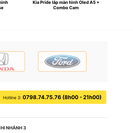
hình
Kia Pride lắp màn hình Oled A5 +
se
Combo Cam
chuyển và đỗ xe.
y…
0798.74.75.76 (8h00 - 21h00)
Hotline 3:
HI NHÁNH 3