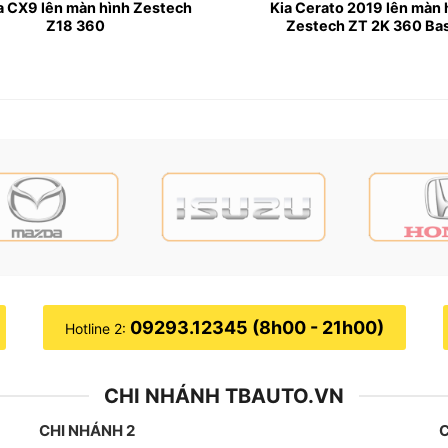
 CX9 lên màn hình Zestech
Kia Cerato 2019 lên màn 
Z18 360
Zestech ZT 2K 360 Ba
sát xung quanh xe, giảm điểm mù, đảm bảo an toàn khi di 
 giải cao, hiển thị sắc nét mọi thông tin.
 dụng thông minh như Google Maps, YouTube, Zalo, Spotif
á trị sử dụng cho xe.
:
 2.5D
09293.12345 (8h00 - 21h00)
Hotline 2:
CHI NHÁNH TBAUTO.VN
CHI NHÁNH 2
C