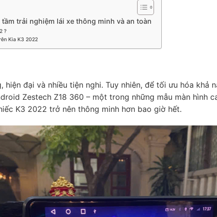
● Tính năng khác Ra lệnh giọng nói tiếng Việt, chia đôi màn hìn
cảm biến áp suất lốp, hỗ trợ camera hành trình,…
tầm trải nghiệm lái xe thông minh và an toàn
● Bảo hành 2 năm chính hãng – 1 đổi 1 trong 12 tháng đầu lỗi 
2 ?
xuất
rên Kia K3 2022
 hiện đại và nhiều tiện nghi. Tuy nhiên, để tối ưu hóa khả năn
ndroid Zestech Z18 360 – một trong những mẫu màn hình c
chiếc K3 2022 trở nên thông minh hơn bao giờ hết.