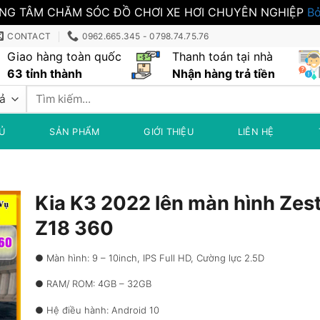
NG TÂM CHĂM SÓC ĐỒ CHƠI XE HƠI CHUYÊN NGHIỆP
Bỏ
CONTACT
0962.665.345 - 0798.74.75.76
Giao hàng toàn quốc
Thanh toán tại nhà
63 tỉnh thành
Nhận hàng trả tiền
Tìm
kiếm:
Ủ
SẢN PHẨM
GIỚI THIỆU
LIÊN HỆ
Kia K3 2022 lên màn hình Zes
Z18 360
● Màn hình: 9 – 10inch, IPS Full HD, Cường lực 2.5D
● RAM/ ROM: 4GB – 32GB
● Hệ điều hành: Android 10