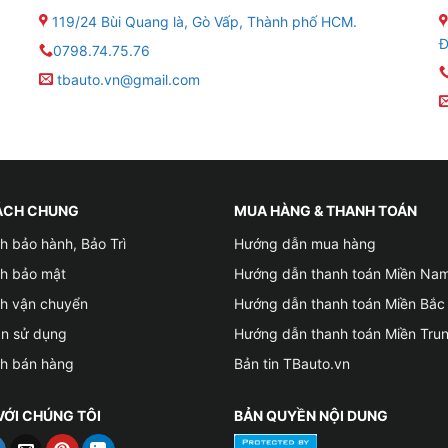
119/24 Bùi Quang là, Gò Vấp, Thành phố HCM.
Đ
0798.74.75.76
tbauto.vn@gmail.com
S
ÁCH CHUNG
MUA HÀNG & THANH TOÁN
uyển số tự động hiển thị góc lái
h bảo hành, Bảo Trì
Hướng dẫn mua hàng
ếng Việt
ch bảo mật
Hướng dẫn thanh toán Miền Na
ch vận chuyển
Hướng dẫn thanh toán Miền Bắc
tMap
ản sử dụng
Hướng dẫn thanh toán Miền Tru
mera hành trình, jack zin
ch bán hàng
Bản tin TBauto.vn
nối không dây
VỚI CHÚNG TÔI
BẢN QUYỀN NỘI DUNG