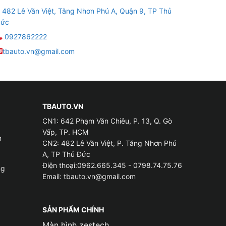
482 Lê Văn Việt, Tăng Nhơn Phú A, Quận 9, TP Thủ
ức
0927862222
tbauto.vn@gmail.com
TBAUTO.VN
CN1: 642 Phạm Văn Chiêu, P. 13, Q. Gò
Vấp, TP. HCM
m
CN2: 482 Lê Văn Việt, P. Tăng Nhơn Phú
A, TP Thủ Đức
Điện thoại:0962.665.345 - 0798.74.75.76
ng
Email:
tbauto.vn@gmail.com
SẢN PHẨM CHÍNH
Màn hình zestech