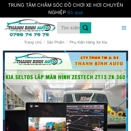
TRUNG TÂM CHĂM SÓC ĐỒ CHƠI XE HƠI CHUYÊN
NGHIỆP
Bỏ qua
Bỏ
Tìm
qua
kiếm:
nội
dung
Trang chủ
/
Sản Phẩm
/
Phụ Kiện Hãng Xe Kia