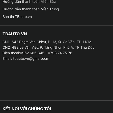
Hướng dẫn thanh toán Miền Bắc
Zestech ZT13 2K 360 trang bị cấu hình thuộc top đầu
Hướng dẫn thanh toán Miền Trung
trong các dòng màn hình Android ô tô hiện nay:
Bản tin TBauto.vn
● Hệ điều hành: Android 10.0
TBAUTO.VN
● CPU: 8 nhân (Octa-core)
CN1: 642 Phạm Văn Chiêu, P. 13, Q. Gò Vấp, TP. HCM
CN2: 482 Lê Văn Việt, P. Tăng Nhơn Phú A, TP Thủ Đức
● Bộ nhớ: RAM 4GB – ROM 32GB
Điện thoại:0962.665.345 - 0798.74.75.76
Email:
tbauto.vn@gmail.com
● Màn hình: Cảm ứng điện dung đa điểm, độ phân giải
2K
● Kết nối: 4G LTE, WiFi, Bluetooth 5.0, GPS
● Sim 4G: Hỗ trợ lắp sim trực tiếp để phát WiFi cho
toàn xe
● Cấu hình mạnh mẽ giúp màn hình xử lý nhanh chóng
KẾT NỐI VỚI CHÚNG TÔI