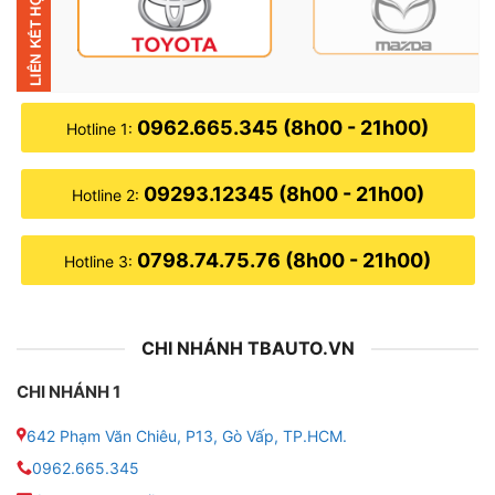
0962.665.345 (8h00 - 21h00)
Hotline 1:
▶
Thông số kỹ thuật:
09293.12345 (8h00 - 21h00)
Hotline 2:
● Màn hình: Màn hình 2K
0798.74.75.76 (8h00 - 21h00)
● Hệ điều hành: Android 10.0
Hotline 3:
● Độ phân giải: 1920*1200
CHI NHÁNH TBAUTO.VN
● Bộ nhớ: RAM 4GB – ROM 32GB
CHI NHÁNH 1
● Chip: MTK8667
642 Phạm Văn Chiêu, P13, Gò Vấp, TP.HCM.
● Bộ xử lý: ARM Cortex-A75 2.00 GHz; ARM Cortex-
0962.665.345
A55 1.70 GHz