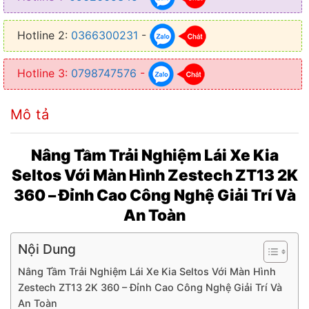
● Chip: MTK8667
Hotline 2:
0366300231
-
● Bộ xử lý: ARM Cortex-A75 2.00 GHz; ARM Cortex-A55 1.70 GHz
● Chia đôi màn hình: Có hỗ trợ
Hotline 3:
0798747576
-
● Điều khiển ra lệnh bằng giọng nói với trợ lý Kiki
Mô tả
● Tích hợp 3 phần mềm bản đồ: Vietmap, Navitel, Google Maps
● Kết nối được Wifi, Bluetooth, Sim 4G
Nâng Tầm Trải Nghiệm Lái Xe Kia
● Năm sản xuất: 2023
Seltos Với Màn Hình Zestech ZT13 2K
360 – Đỉnh Cao Công Nghệ Giải Trí Và
An Toàn
Nội Dung
Nâng Tầm Trải Nghiệm Lái Xe Kia Seltos Với Màn Hình
Zestech ZT13 2K 360 – Đỉnh Cao Công Nghệ Giải Trí Và
An Toàn