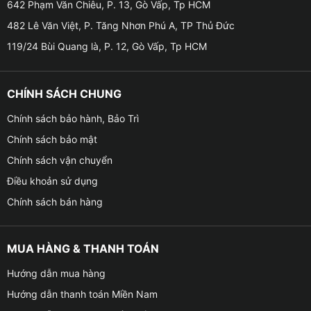
642 Phạm Văn Chiêu, P. 13, Gò Vấp, Tp HCM
482 Lê Văn Việt, P. Tăng Nhơn Phú A, TP Thủ Đức
119/24 Bùi Quang là, P. 12, Gò Vấp, Tp HCM
CHÍNH SÁCH CHUNG
Chính sách bảo hành, Bảo Trì
Tính năng nổi bật của màn hình Zestech ZT13 2K 360
Chính sách bảo mật
lắp cho xe Kia Seltos
Chính sách vận chuyển
Độ phân giải 2K
Điều khoản sử dụng
– Màn hình sở hữu độ phân giải 2K 1920*1200 mang
Chính sách bán hàng
đến trải nghiệm giải trí tuyệt vời cho khách hàng với
hình ảnh chất lượng siêu nét và sống động, kết hợp với
MUA HÀNG & THANH TOÁN
độ nhạy cảm ứng màn hình cực mượt mà, tốc độ xử lý
nhanh.
Hướng dẫn mua hàng
Hướng dẫn thanh toán Miền Nam
Cấu hình mạnh mẽ – Hiệu năng mượt mà