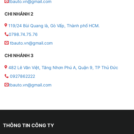
tbauto.vn@gmail.com
● Chia đôi màn hình: Có hỗ trợ
CHI NHÁNH 2
119/24 Bùi Quang là, Gò Vấp, Thành phố HCM.
● Điều khiển ra lệnh bằng giọng nói với trợ lý Kiki
0798.74.75.76
● Tích hợp 3 phần mềm bản đồ: Vietmap, Navitel,
tbauto.vn@gmail.com
Google Maps
CHI NHÁNH 3
● Kết nối được Wifi, Bluetooth, Sim 4G
482 Lê Văn Việt, Tăng Nhơn Phú A, Quận 9, TP Thủ Đức
● Năm sản xuất: 2023
0927862222
tbauto.vn@gmail.com
THÔNG TIN CÔNG TY