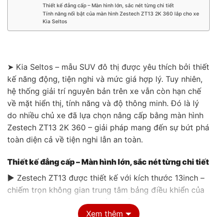
Thiết kế đẳng cấp – Màn hình lớn, sắc nét từng chi tiết
Tính năng nổi bật của màn hình Zestech ZT13 2K 360 lắp cho xe
Kia Seltos
➤ Kia Seltos – mẫu SUV đô thị được yêu thích bởi thiết
kế năng động, tiện nghi và mức giá hợp lý. Tuy nhiên,
hệ thống giải trí nguyên bản trên xe vẫn còn hạn chế
về mặt hiển thị, tính năng và độ thông minh. Đó là lý
do nhiều chủ xe đã lựa chọn nâng cấp bằng màn hình
Zestech ZT13 2K 360 – giải pháp mang đến sự bứt phá
toàn diện cả về tiện nghi lẫn an toàn.
Thiết kế đẳng cấp – Màn hình lớn, sắc nét từng chi tiết
▶ Zestech ZT13 được thiết kế với kích thước 13inch –
chiếm trọn không gian trung tâm bảng điều khiển của
Kia Seltos, tạo nên một điểm nhấn công nghệ mạnh
Xem thêm
mẽ. Màn hình được chế tác theo dạng nổi (floating