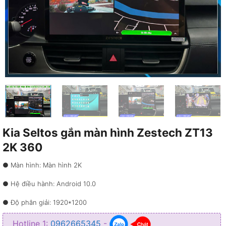
Kia Seltos gắn màn hình Zestech ZT13
2K 360
● Màn hình: Màn hình 2K
● Hệ điều hành: Android 10.0
● Độ phân giải: 1920*1200
● Bộ nhớ: RAM 4GB – ROM 32GB
Hotline 1:
0962665345
-