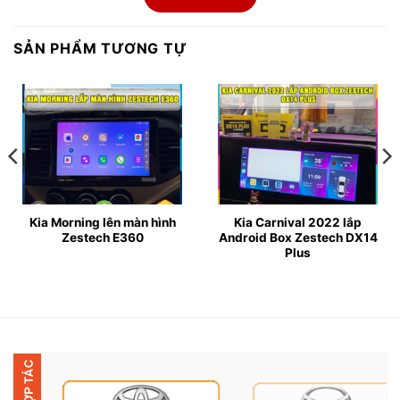
screen), viền mỏng, sử dụng kính cường lực chống trầy
và hạn chế bám vân tay, vừa thẩm mỹ vừa bền bỉ
SẢN PHẨM TƯƠNG TỰ
trong suốt quá trình sử dụng.
▶ Độ phân giải 2K (1920*1200) cho chất lượng hình
ảnh siêu sắc nét, màu sắc trung thực, hiển thị mượt mà
ngay cả với những thao tác đa nhiệm. Giao diện
Android trực quan, dễ thao tác, giúp người lái nhanh
chóng làm quen và sử dụng một cách dễ dàng.
Kia Morning lên màn hình
Kia Carnival 2022 lắp
Zestech E360
Android Box Zestech DX14
Plus