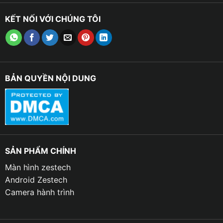
cả khi đang ở trên xe và di chuyển.
KẾT NỐI VỚI CHÚNG TÔI
➤ Tích hợp Camera 360 độ:
Việc tích hợp camera 360 độ
cung cấp hình ảnh toàn cảnh xung quanh xe, giúp bạn có thể
đánh giá dễ dàng môi trường xung quanh và thực hiện lùi xe
hoặc đỗ xe một cách an toàn và chính xác hơn.
BẢN QUYỀN NỘI DUNG
SẢN PHẨM CHÍNH
Màn hình zestech
Android Zestech
Camera hành trình