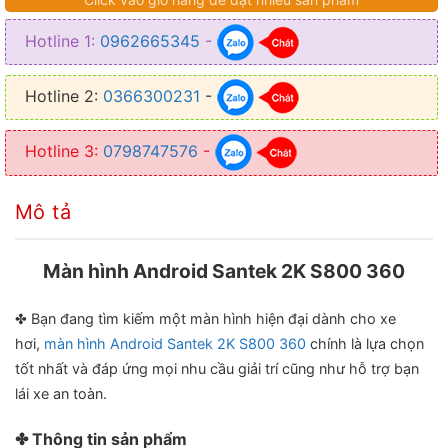
✦ Kết nối WiFi, Bluetooth, Sim 4G
Hotline 1:
0962665345
-
✦ Hệ điều hành Android 10
✦ Camera 360 độ
Hotline 2:
0366300231
-
Hotline 3:
0798747576
-
Mô tả
Màn hình Android Santek 2K S800 360
✤ Bạn đang tìm kiếm một màn hình hiện đại dành cho xe
hơi,
màn hình Android Santek 2K S800 360
chính là lựa chọn
tốt nhất và đáp ứng mọi nhu cầu giải trí cũng như hỗ trợ bạn
lái xe an toàn.
✤ Thông tin sản phẩm