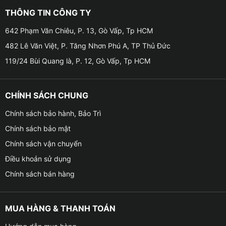
➤ Ứng dụng đa phương tiện:
Cung cấp nhiều sự lựa chọn giải
THÔNG TIN CÔNG TY
trí như nghe nhạc, xem tin tức, xem video,… giúp bạn có một
642 Phạm Văn Chiêu, P. 13, Gò Vấp, Tp HCM
hành trình di chuyển trở nên thoải mái và thú vị hơn.
482 Lê Văn Việt, P. Tăng Nhơn Phú A, TP Thủ Đức
119/24 Bùi Quang là, P. 12, Gò Vấp, Tp HCM
CHÍNH SÁCH CHUNG
Chính sách bảo hành, Bảo Trì
Chính sách bảo mật
Chính sách vận chuyển
Điều khoản sử dụng
Chính sách bán hàng
MUA HÀNG & THANH TOÁN