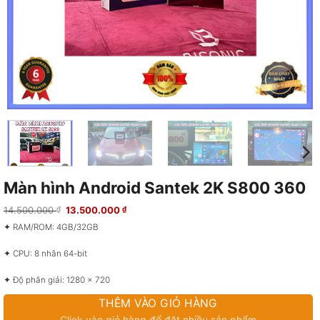
Màn hình Android Santek 2K S800 360
Giá
Giá
14.500.000
13.500.000
₫
₫
gốc
hiện
là:
tại
✦ RAM/ROM: 4GB/32GB
14.500.000 ₫.
là:
13.500.000 ₫.
✦ CPU: 8 nhân 64-bit
✦ Độ phân giải: 1280 x 720
THÊM VÀO GIỎ HÀNG
✦ Kích thước màn hình: 13 inch
Click vào giỏ hàng để đặt nhiều sản phẩm