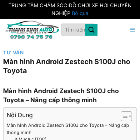
TRUNG TÂM CHĂM SÓC ĐỒ CHƠI XE HƠI CHUYÊN
NGHIỆP
Bỏ qua
Bỏ
Tìm
qua
kiếm:
nội
dung
TƯ VẤN
Màn hình Android Zestech S100J cho
Toyota
Màn hình Android Zestech S100J cho
Toyota – Nâng cấp thông minh
Nội Dung
Màn hình Android Zestech S100J cho Toyota – Nâng cấp
thông minh
📌 Mục lục (TOC)