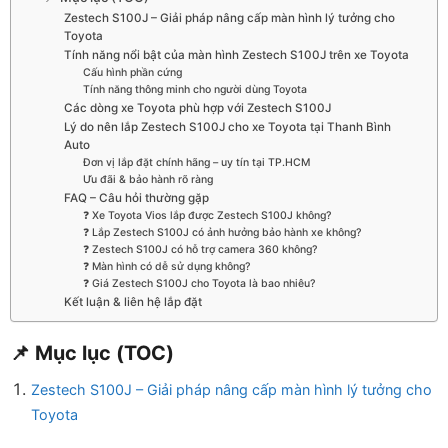
Zestech S100J – Giải pháp nâng cấp màn hình lý tưởng cho
Toyota
Tính năng nổi bật của màn hình Zestech S100J trên xe Toyota
Cấu hình phần cứng
Tính năng thông minh cho người dùng Toyota
Các dòng xe Toyota phù hợp với Zestech S100J
Lý do nên lắp Zestech S100J cho xe Toyota tại Thanh Bình
Auto
Đơn vị lắp đặt chính hãng – uy tín tại TP.HCM
Ưu đãi & bảo hành rõ ràng
FAQ – Câu hỏi thường gặp
❓ Xe Toyota Vios lắp được Zestech S100J không?
❓ Lắp Zestech S100J có ảnh hưởng bảo hành xe không?
❓ Zestech S100J có hỗ trợ camera 360 không?
❓ Màn hình có dễ sử dụng không?
❓ Giá Zestech S100J cho Toyota là bao nhiêu?
Kết luận & liên hệ lắp đặt
📌 Mục lục (TOC)
Zestech S100J – Giải pháp nâng cấp màn hình lý tưởng cho
Toyota