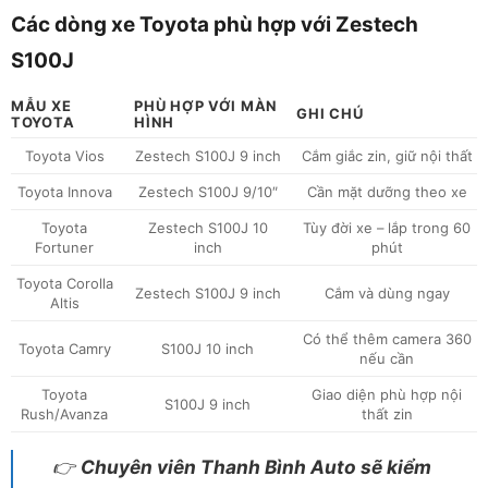
Các dòng xe Toyota phù hợp với Zestech
S100J
MẪU XE
PHÙ HỢP VỚI MÀN
GHI CHÚ
TOYOTA
HÌNH
Toyota Vios
Zestech S100J 9 inch
Cắm giắc zin, giữ nội thất
Toyota Innova
Zestech S100J 9/10″
Cần mặt dưỡng theo xe
Toyota
Zestech S100J 10
Tùy đời xe – lắp trong 60
Fortuner
inch
phút
Toyota Corolla
Zestech S100J 9 inch
Cắm và dùng ngay
Altis
Có thể thêm camera 360
Toyota Camry
S100J 10 inch
nếu cần
Toyota
Giao diện phù hợp nội
S100J 9 inch
Rush/Avanza
thất zin
👉
Chuyên viên Thanh Bình Auto sẽ kiểm