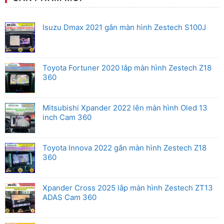
Mitsubishi
Android
Box
Zestech
cho
Isuzu Dmax 2021 gắn màn hình Zestech S100J
xe
Honda
Toyota Fortuner 2020 lắp màn hình Zestech Z18
360
Mitsubishi Xpander 2022 lên màn hình Oled 13
inch Cam 360
Toyota Innova 2022 gắn màn hình Zestech Z18
360
Xpander Cross 2025 lắp màn hình Zestech ZT13
ADAS Cam 360