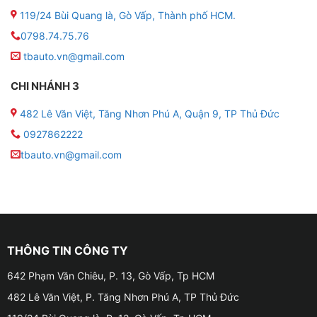
119/24 Bùi Quang là, Gò Vấp, Thành phố HCM.
0798.74.75.76
tbauto.vn@gmail.com
CHI NHÁNH 3
482 Lê Văn Việt, Tăng Nhơn Phú A, Quận 9, TP Thủ Đức
0927862222
tbauto.vn@gmail.com
THÔNG TIN CÔNG TY
642 Phạm Văn Chiêu, P. 13, Gò Vấp, Tp HCM
482 Lê Văn Việt, P. Tăng Nhơn Phú A, TP Thủ Đức