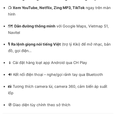
📺
Xem YouTube, Netflix, Zing MP3, TikTok
ngay trên màn
hình
🗺️
Dẫn đường thông minh
với Google Maps, Vietmap S1,
Navitel
🎙️
Ra lệnh giọng nói tiếng Việt
(trợ lý Kiki) để mở nhạc, bản
đồ, gọi điện…
📱 Cài đặt hàng loạt app Android qua CH Play
🔊 Kết nối điện thoại – nghe/gọi rảnh tay qua Bluetooth
📸 Tương thích camera lùi, camera 360, cảm biến áp suất
lốp
🧭 Giao diện tùy chỉnh theo sở thích