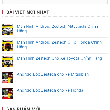
mục
tư
BÀI VIẾT MỚI NHẤT
vấn
Màn Hình Android Zestech Mitsubishi Chính
Hãng
Không
có
Màn Hình Android Zestech Ô Tô Honda Chính
bình
luận
Hãng
ở
Màn
Không
Hình
có
Màn Hình Zestech Cho Xe Toyota Chính Hãng
Android
bình
Zestech
luận
Không
Mitsubishi
ở
có
Chính
Màn
bình
Hãng
Hình
luận
Android Box Zestech cho xe Mitsubishi
Android
ở
Zestech
Màn
Không
Ô
Hình
có
Tô
Zestech
bình
Honda
Cho
luận
Android Box Zestech cho xe Honda
Chính
Xe
ở
Hãng
Toyota
Android
Không
Chính
Box
có
Hãng
Zestech
bình
cho
luận
xe
ở
SẢN PHẨM MỚI