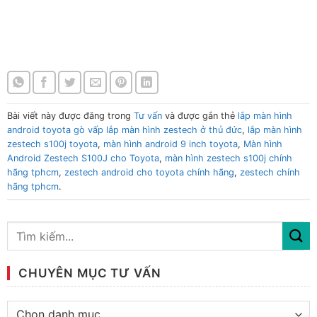
Màn hình Android Zestech S100J cho Toyota Màn hình Android
Zestech S100J cho Toyota Màn hình Android Zestech S100J
cho Toyota Màn hình Android Zestech S100J cho Toyota
Bài viết này được đăng trong
Tư vấn
và được gắn thẻ
lắp màn hình
android toyota gò vấp lắp màn hình zestech ở thủ đức
,
lắp màn hình
zestech s100j toyota
,
màn hình android 9 inch toyota
,
Màn hình
Android Zestech S100J cho Toyota
,
màn hình zestech s100j chính
hãng tphcm
,
zestech android cho toyota chính hãng
,
zestech chính
hãng tphcm
.
CHUYÊN MỤC TƯ VẤN
Chuyên