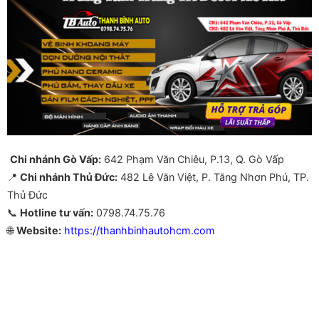
Chi nhánh Gò Vấp:
642 Phạm Văn Chiêu, P.13, Q. Gò Vấp
📍
Chi nhánh Thủ Đức:
482 Lê Văn Việt, P. Tăng Nhơn Phú, TP.
Thủ Đức
📞
Hotline tư vấn:
0798.74.75.76
🌐
Website:
https://thanhbinhautohcm.com
Màn hình Android Zestech S100J cho Toyota Màn hình Android
Zestech S100J cho Toyota Màn hình Android Zestech S100J
cho Toyota Màn hình Android Zestech S100J cho Toyota