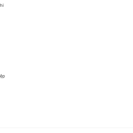
hi
g
iệp