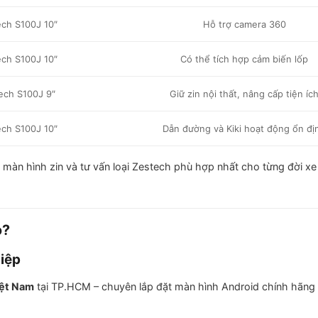
ch S100J 10″
Hỗ trợ camera 360
ch S100J 10″
Có thể tích hợp cảm biến lốp
ech S100J 9″
Giữ zin nội thất, nâng cấp tiện íc
ch S100J 10″
Dẫn đường và Kiki hoạt động ổn đị
 màn hình zin và tư vấn loại Zestech phù hợp nhất cho từng đời xe
o?
hiệp
iệt Nam
tại TP.HCM – chuyên lắp đặt màn hình Android chính hãng