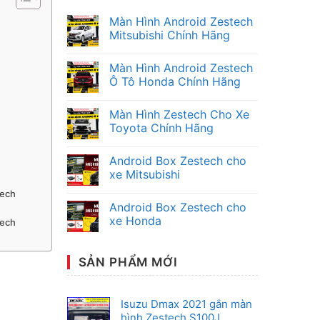
Màn Hình Android Zestech
Mitsubishi Chính Hãng
Không
có
Màn Hình Android Zestech
bình
luận
Ô Tô Honda Chính Hãng
ở
Màn
Không
Hình
có
Màn Hình Zestech Cho Xe
Android
bình
Zestech
luận
Toyota Chính Hãng
Mitsubishi
ở
Chính
Màn
Không
Hãng
Hình
có
Android Box Zestech cho
Android
bình
Zestech
luận
xe Mitsubishi
Ô
ở
Tô
Màn
Không
tech
Honda
Hình
có
Android Box Zestech cho
Chính
Zestech
bình
Hãng
Cho
luận
xe Honda
tech
Xe
ở
Toyota
Android
Không
Chính
Box
có
Hãng
Zestech
bình
SẢN PHẨM MỚI
cho
luận
xe
ở
Mitsubishi
Android
Box
Zestech
Isuzu Dmax 2021 gắn màn
cho
hình Zestech S100J
xe