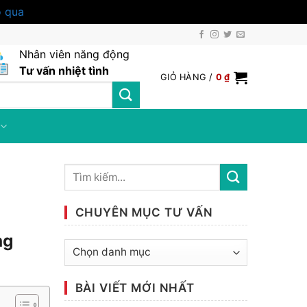
 qua
Nhân viên năng động
Tư vấn nhiệt tình
GIỎ HÀNG /
0
₫
CHUYÊN MỤC TƯ VẤN
ng
Chuyên
mục
tư
BÀI VIẾT MỚI NHẤT
vấn