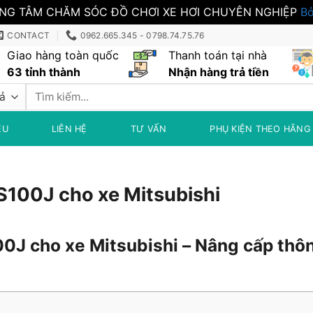
NG TÂM CHĂM SÓC ĐỒ CHƠI XE HƠI CHUYÊN NGHIỆP
Bỏ
CONTACT
0962.665.345 - 0798.74.75.76
Giao hàng toàn quốc
Thanh toán tại nhà
63 tỉnh thành
Nhận hàng trả tiền
Tìm
kiếm:
ỆU
LIÊN HỆ
TƯ VẤN
PHỤ KIỆN THEO HÃNG
S100J cho xe Mitsubishi
0J cho xe Mitsubishi – Nâng cấp thô