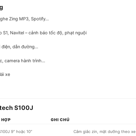
ng
 nghe Zing MP3, Spotify…
 S1, Navitel – cảnh báo tốc độ, phạt nguội
i điện, dẫn đường…
c, camera hành trình…
lái xe
stech S100J
Ù HỢP
GHI CHÚ
100J 9″ hoặc 10″
Cắm giắc zin, mặt dưỡng theo xe