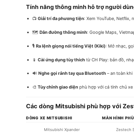
Tính năng thông minh hỗ trợ người dù
📺
Giải trí đa phương tiện
: Xem YouTube, Netflix,
🗺️
Dẫn đường thông minh
: Google Maps, Vietmap
🎙️
Ra lệnh giọng nói tiếng Việt (Kiki)
: Mở nhạc, gọ
📱
Cài ứng dụng tùy thích
từ CH Play: bản đồ, nhạ
🔊
Nghe gọi rảnh tay qua Bluetooth
– an toàn khi 
🎨
Tùy chỉnh giao diện
phù hợp với cá tính chủ xe
Các dòng Mitsubishi phù hợp với Ze
DÒNG XE MITSUBISHI
MÀN HÌNH PH
Mitsubishi Xpander
Zestech S