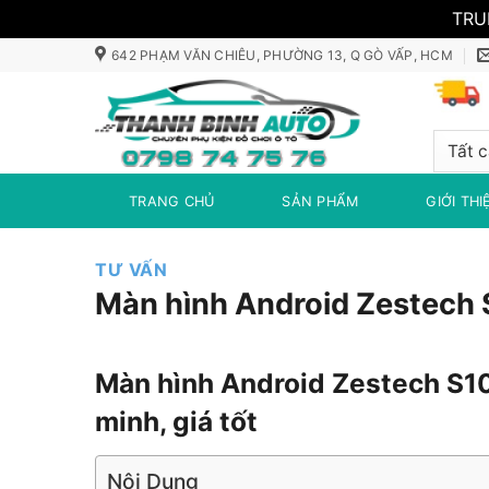
TRU
Bỏ
642 PHẠM VĂN CHIÊU, PHƯỜNG 13, Q GÒ VẤP, HCM
qua
nội
dung
TRANG CHỦ
SẢN PHẨM
GIỚI THI
TƯ VẤN
Màn hình Android Zestech 
Màn hình Android Zestech S10
minh, giá tốt
Nội Dung