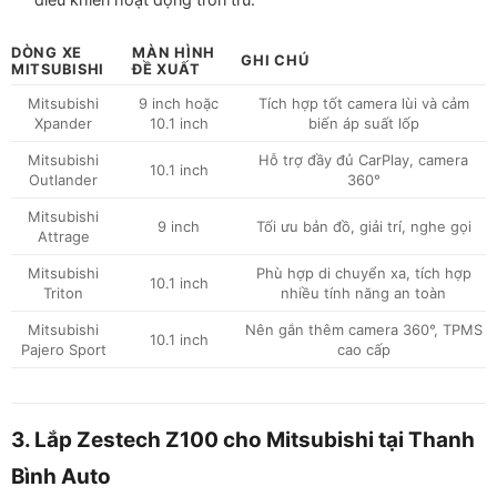
DÒNG XE
MÀN HÌNH
GHI CHÚ
MITSUBISHI
ĐỀ XUẤT
Mitsubishi
9 inch hoặc
Tích hợp tốt camera lùi và cảm
Xpander
10.1 inch
biến áp suất lốp
Mitsubishi
Hỗ trợ đầy đủ CarPlay, camera
10.1 inch
Outlander
360°
Mitsubishi
9 inch
Tối ưu bản đồ, giải trí, nghe gọi
Attrage
Mitsubishi
Phù hợp di chuyển xa, tích hợp
10.1 inch
Triton
nhiều tính năng an toàn
Mitsubishi
Nên gắn thêm camera 360°, TPMS
10.1 inch
Pajero Sport
cao cấp
3. Lắp Zestech Z100 cho Mitsubishi tại Thanh
Bình Auto