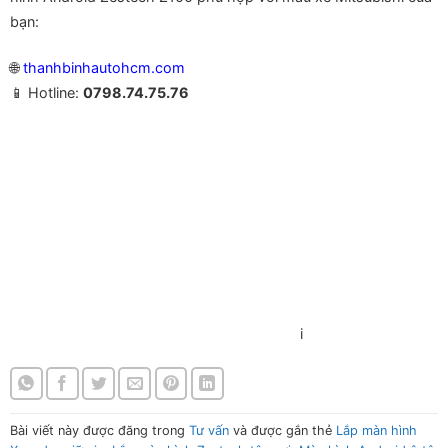
bạn:
🌐
thanhbinhautohcm.com
📱 Hotline:
0798.74.75.76
Màn hình Android Zestech Z100 cho xe Mitsubishi Màn hình
Android Zestech Z100 cho xe Mitsubishi Màn hình Android
Zestech Z100 cho xe Mitsubishi Màn hình Android Zestech
Z100 cho xe Mitsubishi
Màn hình Android Zestech Z100 cho xe Mitsubishi Màn hình
Android Zestech Z100 cho xe Mitsubishi Màn hình Android
Zestech Z100 cho xe Mitsubishi Màn hình Android Zestech
Z100 cho xe Mitsubish
i
Bài viết này được đăng trong
Tư vấn
và được gắn thẻ
Lắp màn hình