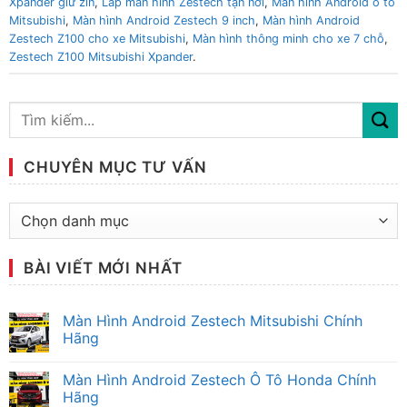
Xpander giữ zin
,
Lắp màn hình Zestech tận nơi
,
Màn hình Android ô tô
Mitsubishi
,
Màn hình Android Zestech 9 inch
,
Màn hình Android
Zestech Z100 cho xe Mitsubishi
,
Màn hình thông minh cho xe 7 chỗ
,
Zestech Z100 Mitsubishi Xpander
.
CHUYÊN MỤC TƯ VẤN
Chuyên
mục
tư
BÀI VIẾT MỚI NHẤT
vấn
Màn Hình Android Zestech Mitsubishi Chính
Hãng
Không
có
Màn Hình Android Zestech Ô Tô Honda Chính
bình
luận
Hãng
ở