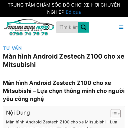
TRUNG TÂM CHĂM SÓC ĐỒ CHƠI XE HƠI CHUYÊN
NGHIỆP
Bỏ qua
Bỏ
Tìm
qua
kiếm:
nội
dung
TƯ VẤN
Màn hình Android Zestech Z100 cho xe
Mitsubishi
Màn hình Android Zestech Z100 cho xe
Mitsubishi – Lựa chọn thông minh cho người
yêu công nghệ
Nội Dung
Màn hình Android Zestech Z100 cho xe Mitsubishi – Lựa