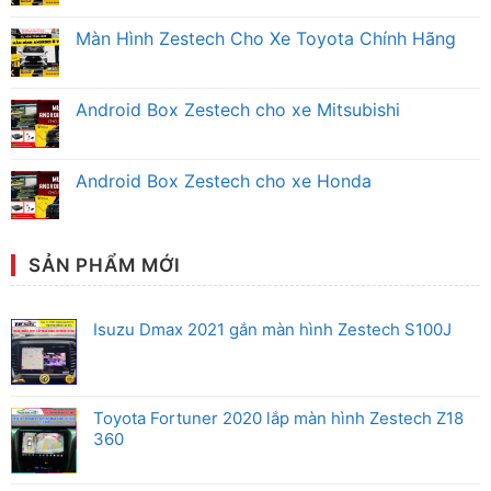
Màn
Không
Hình
có
Màn Hình Zestech Cho Xe Toyota Chính Hãng
Android
bình
Zestech
luận
Không
Mitsubishi
ở
có
Chính
Màn
bình
Hãng
Hình
luận
Android Box Zestech cho xe Mitsubishi
Android
ở
Zestech
Màn
Không
Ô
Hình
có
Tô
Zestech
bình
Honda
Cho
luận
Android Box Zestech cho xe Honda
Chính
Xe
ở
Hãng
Toyota
Android
Không
Chính
Box
có
Hãng
Zestech
bình
cho
luận
xe
ở
SẢN PHẨM MỚI
Mitsubishi
Android
Box
Zestech
cho
Isuzu Dmax 2021 gắn màn hình Zestech S100J
xe
Honda
Toyota Fortuner 2020 lắp màn hình Zestech Z18
360