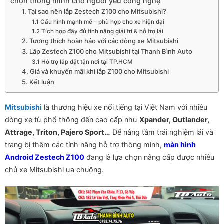
chọn thông minh cho người yêu công nghệ
1. Tại sao nên lắp Zestech Z100 cho Mitsubishi?
1.1 Cấu hình mạnh mẽ – phù hợp cho xe hiện đại
1.2 Tích hợp đầy đủ tính năng giải trí & hỗ trợ lái
2. Tương thích hoàn hảo với các dòng xe Mitsubishi
3. Lắp Zestech Z100 cho Mitsubishi tại Thanh Bình Auto
3.1 Hỗ trợ lắp đặt tận nơi tại TP.HCM
4. Giá và khuyến mãi khi lắp Z100 cho Mitsubishi
5. Kết luận
Mitsubishi
là thương hiệu xe nổi tiếng tại Việt Nam với nhiều
dòng xe từ phổ thông đến cao cấp như
Xpander, Outlander,
Attrage, Triton, Pajero Sport…
Để nâng tầm trải nghiệm lái và
trang bị thêm các tính năng hỗ trợ thông minh,
màn hình
Android Zestech Z100
đang là lựa chọn nâng cấp được nhiều
chủ xe Mitsubishi ưa chuộng.