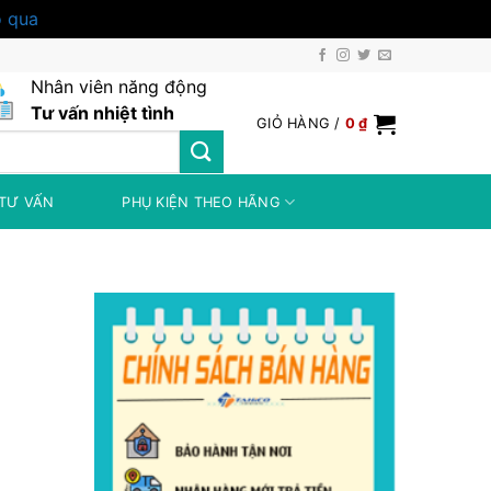
 qua
Nhân viên năng động
Tư vấn nhiệt tình
GIỎ HÀNG /
0
₫
TƯ VẤN
PHỤ KIỆN THEO HÃNG