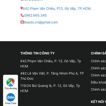
điều này sẽ giúp bạn tiết kiệm thời gian
642 Phạm Văn Chiêu, P13, Gò Vấp, TP.HCM.
tính năng (an toàn và giải trí) một cách
0962.665.345
tbauto.vn@gmail.com
THÔNG TIN CÔNG TY
CHÍNH S
642 Phạm Văn Chiêu, P. 13, Gò Vấp, Tp
Chính sác
HCM
Chính sá
482 Lê Văn Việt, P. Tăng Nhơn Phú A, TP
Chính sá
Thủ Đức
Điều kho
119/24 Bùi Quang là, P. 12, Gò Vấp, Tp
Tìm đường
Chính sá
HCM
KẾT NỐI 
Chat Zalo