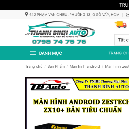
TRU
Bỏ
642 PHẠM VĂN CHIÊU, PHƯỜNG 13, Q GÒ VẤP, HCM
qua
nội
dung
DANH MỤC
TRANG CH
Trang chủ
/
Sản Phẩm
/
Màn hình android
/
Màn hình zes