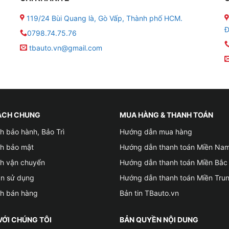
 nâng cấp. Đồng thời, bạn còn có thể trải nghiệm 
119/24 Bùi Quang là, Gò Vấp, Thành phố HCM.
 nhanh chóng sau mỗi lần cập nhật.
Đ
0798.74.75.76
tbauto.vn@gmail.com
ÁCH CHUNG
MUA HÀNG & THANH TOÁN
h bảo hành, Bảo Trì
Hướng dẫn mua hàng
ch bảo mật
Hướng dẫn thanh toán Miền Na
ch vận chuyển
Hướng dẫn thanh toán Miền Bắc
ản sử dụng
Hướng dẫn thanh toán Miền Tru
ch bán hàng
Bản tin TBauto.vn
VỚI CHÚNG TÔI
BẢN QUYỀN NỘI DUNG