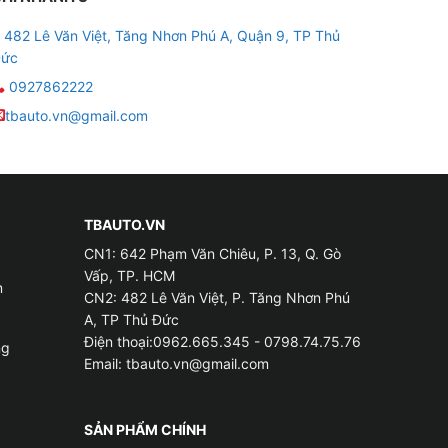
nhanh chóng sự cải thiện trong hiệu suất
482 Lê Văn Việt, Tăng Nhơn Phú A, Quận 9, TP Thủ
ức
0927862222
tbauto.vn@gmail.com
TBAUTO.VN
CN1: 642 Phạm Văn Chiêu, P. 13, Q. Gò
Vấp, TP. HCM
m
CN2: 482 Lê Văn Việt, P. Tăng Nhơn Phú
A, TP Thủ Đức
Điện thoại:0962.665.345 - 0798.74.75.76
ng
Email:
tbauto.vn@gmail.com
SẢN PHẨM CHÍNH