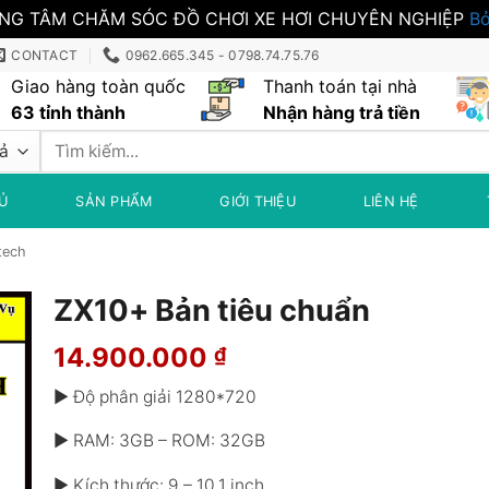
NG TÂM CHĂM SÓC ĐỒ CHƠI XE HƠI CHUYÊN NGHIỆP
Bỏ
CONTACT
0962.665.345 - 0798.74.75.76
Giao hàng toàn quốc
Thanh toán tại nhà
63 tỉnh thành
Nhận hàng trả tiền
Tìm
kiếm:
Ủ
SẢN PHẨM
GIỚI THIỆU
LIÊN HỆ
tech
ZX10+ Bản tiêu chuẩn
14.900.000
₫
▶ Độ phân giải 1280*720
▶ RAM: 3GB – ROM: 32GB
▶ Kích thước: 9 – 10.1 inch