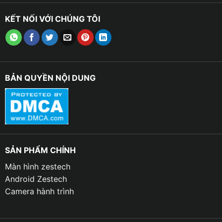
NHỮNG ĐẶC ĐIỂM NỔI BẬT HIỆN ĐẠI NHẤT
CỦA MÀN HÌNH DVD ANDROID OLEDPRO X8
KẾT NỐI VỚI CHÚNG TÔI
BẢN QUYỀN NỘI DUNG
SẢN PHẨM CHÍNH
Màn hình zestech
Android Zestech
Camera hành trình
Đặc điểm nổi bật của màn hình 