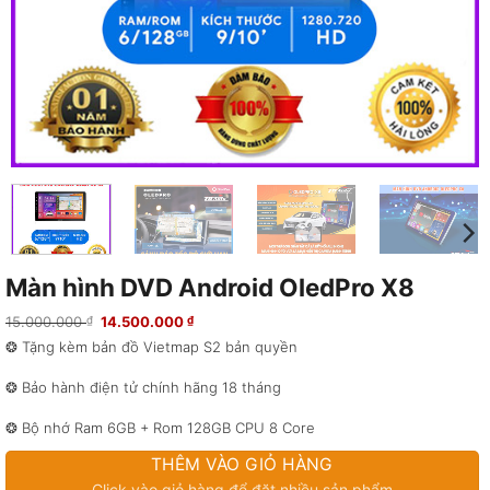
Màn hình DVD Android OledPro X8
Giá
Giá
15.000.000
14.500.000
₫
₫
gốc
hiện
❂ Tặng kèm bản đồ Vietmap S2 bản quyền
là:
tại
15.000.000 ₫.
là:
14.500.000 ₫.
❂ Bảo hành điện tử chính hãng 18 tháng
❂ Bộ nhớ Ram 6GB + Rom 128GB CPU 8 Core
THÊM VÀO GIỎ HÀNG
❂ Độ phân giải: 1280×720 (pixels)
Click vào giỏ hàng để đặt nhiều sản phẩm