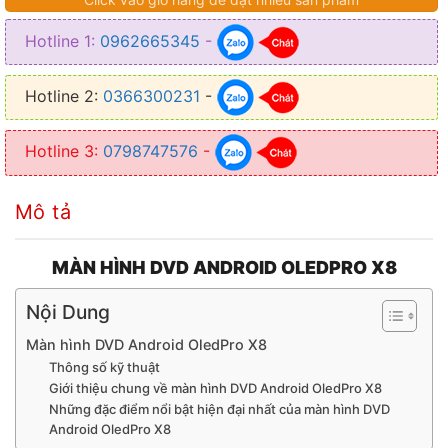
❂ Màn hình rộng: 9 hoặc 10 (inch)
Hotline 1:
0962665345
-
❂ Hệ điều hành: Android 10.0
❂ Chip set: 7862 _Octa-Core
Hotline 2:
0366300231
-
Hotline 3:
0798747576
-
Mô tả
MÀN HÌNH DVD ANDROID OLEDPRO X8
Nội Dung
Màn hình DVD Android OledPro X8
Thông số kỹ thuật
Giới thiệu chung về màn hình DVD Android OledPro X8
Những đặc điểm nổi bật hiện đại nhất của màn hình DVD
Android OledPro X8