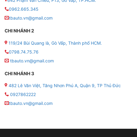
642 Phạm Văn Chiêu, P13, Gò Vấp, TP.HCM.
GIỚI THIỆU CHUNG VỀ MÀN HÌNH DVD
0962.665.345
ANDROID OLEDPRO X8
tbauto.vn@gmail.com
CHI NHÁNH 2
119/24 Bùi Quang là, Gò Vấp, Thành phố HCM.
0798.74.75.76
tbauto.vn@gmail.com
CHI NHÁNH 3
482 Lê Văn Việt, Tăng Nhơn Phú A, Quận 9, TP Thủ Đức
0927862222
tbauto.vn@gmail.com
Màn hình DVD Android OledPro X8 cảnh báo tốc