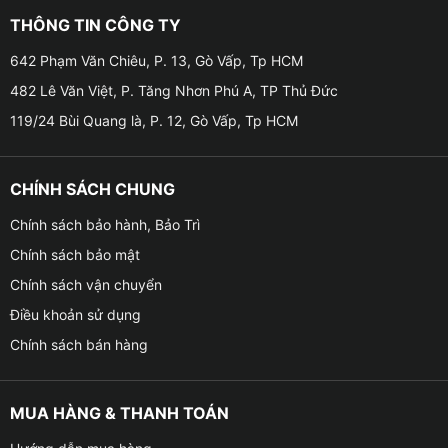
Thiết kế màn hình mới trên màn hình OledPro X8
THÔNG TIN CÔNG TY
❋ OledPro X8 được trang bị tấm màn Qled có mặt trên
642 Phạm Văn Chiêu, P. 13, Gò Vấp, Tp HCM
rất nhiều dòng điện thoại cao cấp hiện nay. Màn hình
482 Lê Văn Việt, P. Tăng Nhơn Phú A, TP Thủ Đức
này có nhiều ưu điểm vượt trội hơn hẳn so với thế hệ
119/24 Bùi Quang là, P. 12, Gò Vấp, Tp HCM
cũ như: hỗ trợ góc nhìn rộng hơn, tái tạo màu sắc
nguyên bản và độ tương phản vô cùng tốt.
CHÍNH SÁCH CHUNG
❋ Độ nét và ánh sáng từ màn hình DVD Android
OledPro X8 hiển thị vô cùng hoàn hảo, màu sắc tinh
Chính sách bảo hành, Bảo Trì
khiết, ánh sáng rực rỡ vượt mặt các đối thủ trên thị
Chính sách bảo mật
trường cùng màn hình nguyên bản cài đặt sẵn trên xe
Chính sách vận chuyển
chính là điểm mạnh của màn hình Oledpro X8 mang lại
Điều khoản sử dụng
cho “xế cưng” của bạn.
Chính sách bán hàng
Tính năng chính của màn hình Android Oledpro X8
MUA HÀNG & THANH TOÁN
☪ Hỗ trợ cắm Sim 4G và phát wifi