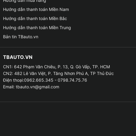
Hướng dẫn mua hàng
☪ Ra lệnh qua giọng nói thông minh OledAI
Hướng dẫn thanh toán Miền Nam
☪ Cảnh báo tốc độ thông qua bản đồ Ofline
Hướng dẫn thanh toán Miền Bắc
Hướng dẫn thanh toán Miền Trung
☪ Tích hợp nghe gọi điện thoại rảnh tay qua Bluetooth
Bản tin TBauto.vn
☪ Sử dụng nghe nhạc trực tuyến qua các ứng dụng
như Zing MP3 – Youtube
TBAUTO.VN
CN1: 642 Phạm Văn Chiêu, P. 13, Q. Gò Vấp, TP. HCM
☪ Xem Tivi trực tiếp trên FPTPlay, Tivi 247 hoặc
CN2: 482 Lê Văn Việt, P. Tăng Nhơn Phú A, TP Thủ Đức
VTVGo
Điện thoại:0962.665.345 - 0798.74.75.76
Email:
tbauto.vn@gmail.com
☪ Chia đôi màn hình hoặc chia 3 ứng dụng trên một
màn hình ô tô
☪ Hỗ trợ kết nối camera hành trình và camera lùi
☪ Tính năng tích hợp điều khiển trên vô lăng Zin