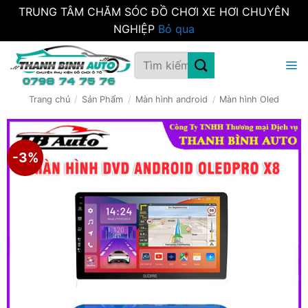
TRUNG TÂM CHĂM SÓC ĐỒ CHƠI XE HƠI CHUYÊN
NGHIỆP
Bỏ qua
Bỏ
Tìm
qua
kiếm:
nội
dung
Trang chủ
/
Sản Phẩm
/
Màn hình android
/
Màn hình Oled
-3%