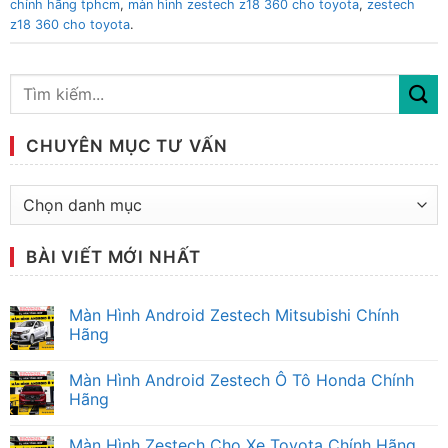
chính hãng tphcm
,
màn hình zestech z18 360 cho toyota
,
zestech
z18 360 cho toyota
.
CHUYÊN MỤC TƯ VẤN
Chuyên
mục
tư
BÀI VIẾT MỚI NHẤT
vấn
Màn Hình Android Zestech Mitsubishi Chính
Hãng
Không
có
Màn Hình Android Zestech Ô Tô Honda Chính
bình
luận
Hãng
ở
Màn
Không
Hình
có
Màn Hình Zestech Cho Xe Toyota Chính Hãng
Android
bình