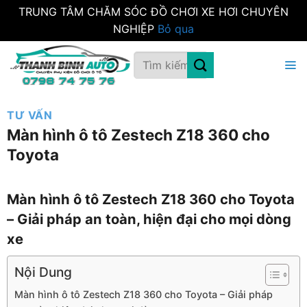
TRUNG TÂM CHĂM SÓC ĐỒ CHƠI XE HƠI CHUYÊN
NGHIỆP
Bỏ qua
Bỏ
Tìm
qua
kiếm:
nội
dung
TƯ VẤN
Màn hình ô tô Zestech Z18 360 cho
Toyota
Màn hình ô tô Zestech Z18 360 cho Toyota
– Giải pháp an toàn, hiện đại cho mọi dòng
xe
Nội Dung
Màn hình ô tô Zestech Z18 360 cho Toyota – Giải pháp