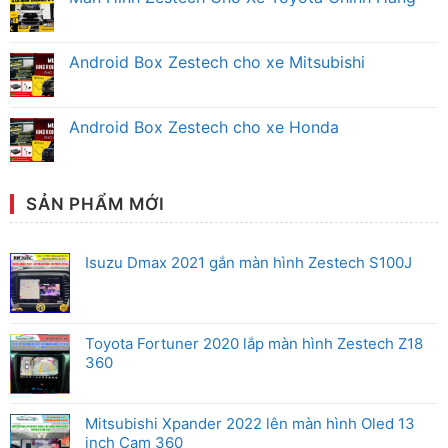
Zestech
luận
Không
Mitsubishi
ở
có
Chính
Màn
bình
Hãng
Hình
luận
Android Box Zestech cho xe Mitsubishi
Android
ở
Zestech
Màn
Không
Ô
Hình
có
Tô
Zestech
bình
Honda
Cho
luận
Android Box Zestech cho xe Honda
Chính
Xe
ở
Hãng
Toyota
Android
Không
Chính
Box
có
Hãng
Zestech
bình
cho
luận
xe
ở
SẢN PHẨM MỚI
Mitsubishi
Android
Box
Zestech
cho
Isuzu Dmax 2021 gắn màn hình Zestech S100J
xe
Honda
Toyota Fortuner 2020 lắp màn hình Zestech Z18
360
Mitsubishi Xpander 2022 lên màn hình Oled 13
inch Cam 360