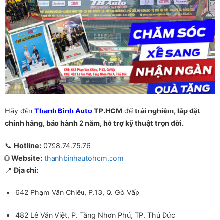
Hãy đến
Thanh Bình Auto
TP.HCM
để
trải nghiệm, lắp đặt
chính hãng, bảo hành 2 năm, hỗ trợ kỹ thuật trọn đời.
📞
Hotline:
0798.74.75.76
🌐
Website:
thanhbinhautohcm.com
📍
Địa chỉ:
642 Phạm Văn Chiêu, P.13, Q. Gò Vấp
482 Lê Văn Việt, P. Tăng Nhơn Phú, TP. Thủ Đức