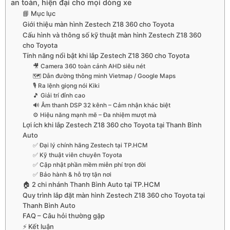
an toàn, hiện đại cho mọi dòng xe
📘 Mục lục
Giới thiệu màn hình Zestech Z18 360 cho Toyota
Cấu hình và thông số kỹ thuật màn hình Zestech Z18 360
cho Toyota
Tính năng nổi bật khi lắp Zestech Z18 360 cho Toyota
🎥 Camera 360 toàn cảnh AHD siêu nét
🗺️ Dẫn đường thông minh Vietmap / Google Maps
🎙️ Ra lệnh giọng nói Kiki
🎵 Giải trí đỉnh cao
🔊 Âm thanh DSP 32 kênh – Cảm nhận khác biệt
⚙️ Hiệu năng mạnh mẽ – Đa nhiệm mượt mà
Lợi ích khi lắp Zestech Z18 360 cho Toyota tại Thanh Bình
Auto
✅ Đại lý chính hãng Zestech tại TP.HCM
✅ Kỹ thuật viên chuyên Toyota
✅ Cập nhật phần mềm miễn phí trọn đời
✅ Bảo hành & hỗ trợ tận nơi
🏠 2 chi nhánh Thanh Bình Auto tại TP.HCM
Quy trình lắp đặt màn hình Zestech Z18 360 cho Toyota tại
Thanh Bình Auto
FAQ – Câu hỏi thường gặp
⚡ Kết luận