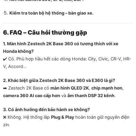
Kiểm tra toàn bộ hệ thống – bàn giao xe.
6. FAQ – Câu hỏi thường gặp
1. Màn hình Zestech 2K Base 360 có tương thích với xe
Honda không?
✔️ Có. Phù hợp hầu hết các dòng Honda: City, Civic, CR-V, HR-
V, Accord…
2. Khác biệt giữa Zestech 2K Base 360 và E360 là gì?
➡️ Zestech 2K Base có
màn hình QLED 2K
,
chip mạnh hơn
,
camera 360 AI cao cấp hơn
và
âm thanh DSP 32 kênh
.
3. Có ảnh hưởng đến bảo hành xe không?
❌ Không. Hệ thống lắp
Plug & Play
hoàn toàn giữ nguyên điện
zin.