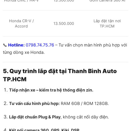
Honda Civic / HR-V
13.500.000
Gồm camera 360 AI
Honda CR-V /
Lắp đặt tận nơi
13.500.000
Accord
TP.HCM
📞
Hotline:
0798.74.75.76
– Tư vấn chọn màn hình phù hợp với
từng dòng xe Honda.
5. Quy trình lắp đặt tại Thanh Bình Auto
TP.HCM
Tiếp nhận xe – kiểm tra hệ thống điện zin.
Tư vấn cấu hình phù hợp:
RAM 6GB / ROM 128GB.
Lắp đặt chuẩn Plug & Play
, không cắt nối dây điện.
Kết nối camera 360, GPS, Kiki, DSP.