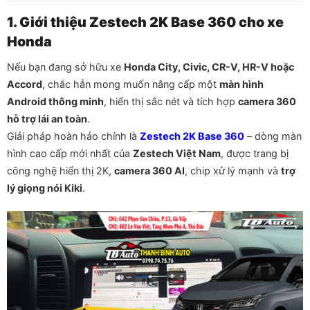
1. Giới thiệu Zestech 2K Base 360 cho xe
Honda
Nếu bạn đang sở hữu xe
Honda City, Civic, CR-V, HR-V hoặc
Accord
, chắc hẳn mong muốn nâng cấp một
màn hình
Android thông minh
, hiển thị sắc nét và tích hợp
camera 360
hỗ trợ lái an toàn
.
Giải pháp hoàn hảo chính là
Zestech 2K Base 360
– dòng màn
hình cao cấp mới nhất của
Zestech Việt Nam
, được trang bị
công nghệ hiển thị 2K,
camera 360 AI
, chip xử lý mạnh và
trợ
lý giọng nói Kiki
.