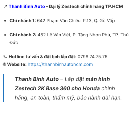
📍
Thanh Bình Auto
– Đại lý Zestech chính hãng TP.HCM
Chi nhánh 1:
642 Phạm Văn Chiêu, P.13, Q. Gò Vấp
Chi nhánh 2:
482 Lê Văn Việt, P. Tăng Nhơn Phú, TP. Thủ
Đức
📞
Hotline tư vấn & đặt lịch lắp đặt:
0798.74.75.76
🌐
Website:
https://thanhbinhautohcm.com
Thanh Bình Auto
– Lắp đặt
màn hình
Zestech 2K Base 360 cho Honda
chính
hãng, an toàn, thẩm mỹ, bảo hành dài hạn.
Màn hình Zestech 2K Base 360 cho Honda Màn hình Zestech
2K Base 360 cho Honda Màn hình Zestech 2K Base 360 cho
Honda Màn hình Zestech 2K Base 360 cho Honda