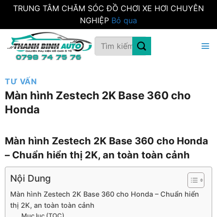
TRUNG TÂM CHĂM SÓC ĐỒ CHƠI XE HƠI CHUYÊN
NGHIỆP
Bỏ qua
Bỏ
Tìm
qua
kiếm:
nội
dung
TƯ VẤN
Màn hình Zestech 2K Base 360 cho
Honda
Màn hình Zestech 2K Base 360 cho Honda
– Chuẩn hiển thị 2K, an toàn toàn cảnh
Nội Dung
Màn hình Zestech 2K Base 360 cho Honda – Chuẩn hiển
thị 2K, an toàn toàn cảnh
Mục lục (TOC)