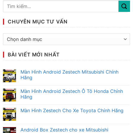
CHUYÊN MỤC TƯ VẤN
Chuyên
mục
tư
BÀI VIẾT MỚI NHẤT
vấn
Màn Hình Android Zestech Mitsubishi Chính
Hãng
Không
có
Màn Hình Android Zestech Ô Tô Honda Chính
bình
luận
Hãng
ở
Màn
Không
Hình
có
Màn Hình Zestech Cho Xe Toyota Chính Hãng
Android
bình
Zestech
luận
Không
Mitsubishi
ở
có
Chính
Màn
bình
Hãng
Hình
luận
Android Box Zestech cho xe Mitsubishi
Android
ở