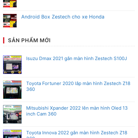
Zestech
Màn
Không
Ô
Hình
có
Tô
Zestech
bình
Honda
Cho
luận
Android Box Zestech cho xe Honda
Chính
Xe
ở
Hãng
Toyota
Android
Không
Chính
Box
có
Hãng
Zestech
bình
cho
luận
xe
ở
SẢN PHẨM MỚI
Mitsubishi
Android
Box
Zestech
cho
Isuzu Dmax 2021 gắn màn hình Zestech S100J
xe
Honda
Toyota Fortuner 2020 lắp màn hình Zestech Z18
360
Mitsubishi Xpander 2022 lên màn hình Oled 13
inch Cam 360
Toyota Innova 2022 gắn màn hình Zestech Z18