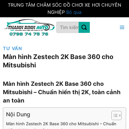
TRUNG TÂM CHĂM SÓC ĐỒ CHƠI XE HƠI CHUYÊN
NGHIỆP
Bỏ qua
Bỏ
Tìm
qua
kiếm:
nội
dung
TƯ VẤN
Màn hình Zestech 2K Base 360 cho
Mitsubishi
Màn hình Zestech 2K Base 360 cho
Mitsubishi – Chuẩn hiển thị 2K, toàn cảnh
an toàn
Nội Dung
Màn hình Zestech 2K Base 360 cho Mitsubishi – Chuẩn