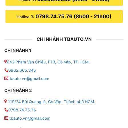
0798.74.75.76 (8h00 - 21h00)
Hotline 3:
CHI NHÁNH TBAUTO.VN
CHI NHÁNH 1
642 Phạm Văn Chiêu, P13, Gò Vấp, TP.HCM.
0962.665.345
tbauto.vn@gmail.com
CHI NHÁNH 2
119/24 Bùi Quang là, Gò Vấp, Thành phố HCM.
0798.74.75.76
tbauto.vn@gmail.com