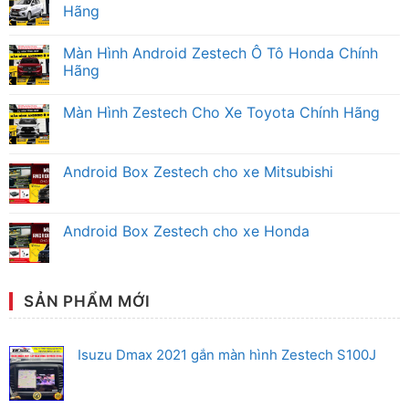
Hãng
Không
có
Màn Hình Android Zestech Ô Tô Honda Chính
bình
luận
Hãng
ở
Màn
Không
Hình
có
Màn Hình Zestech Cho Xe Toyota Chính Hãng
Android
bình
Zestech
luận
Không
Mitsubishi
ở
có
Chính
Màn
bình
Hãng
Hình
luận
Android Box Zestech cho xe Mitsubishi
Android
ở
Zestech
Màn
Không
Ô
Hình
có
Tô
Zestech
bình
Honda
Cho
luận
Android Box Zestech cho xe Honda
Chính
Xe
ở
Hãng
Toyota
Android
Không
Chính
Box
có
Hãng
Zestech
bình
cho
luận
xe
ở
SẢN PHẨM MỚI
Mitsubishi
Android
Box
Zestech
cho
Isuzu Dmax 2021 gắn màn hình Zestech S100J
xe
Honda