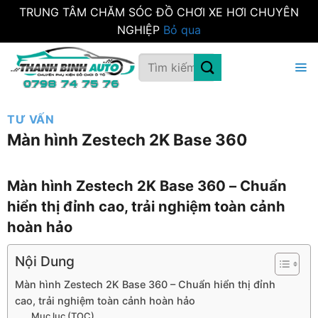
TRUNG TÂM CHĂM SÓC ĐỒ CHƠI XE HƠI CHUYÊN
NGHIỆP
Bỏ qua
Bỏ
Tìm
qua
kiếm:
nội
dung
TƯ VẤN
Màn hình Zestech 2K Base 360
Màn hình Zestech 2K Base 360 – Chuẩn
hiển thị đỉnh cao, trải nghiệm toàn cảnh
hoàn hảo
Nội Dung
Màn hình Zestech 2K Base 360 – Chuẩn hiển thị đỉnh
cao, trải nghiệm toàn cảnh hoàn hảo
Mục lục (TOC)