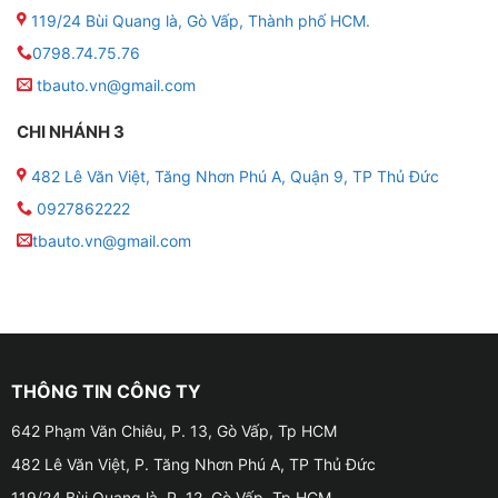
119/24 Bùi Quang là, Gò Vấp, Thành phố HCM.
0798.74.75.76
tbauto.vn@gmail.com
CHI NHÁNH 3
482 Lê Văn Việt, Tăng Nhơn Phú A, Quận 9, TP Thủ Đức
0927862222
tbauto.vn@gmail.com
THÔNG TIN CÔNG TY
642 Phạm Văn Chiêu, P. 13, Gò Vấp, Tp HCM
482 Lê Văn Việt, P. Tăng Nhơn Phú A, TP Thủ Đức
119/24 Bùi Quang là, P. 12, Gò Vấp, Tp HCM