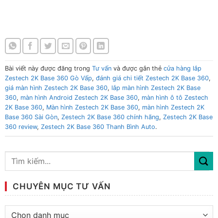
Màn hình Zestech 2K Base 360 Màn hình Zestech 2K Base 360
Màn hình Zestech 2K Base 360 Màn hình Zestech 2K Base 360
Bài viết này được đăng trong
Tư vấn
và được gắn thẻ
cửa hàng lắp
Zestech 2K Base 360 Gò Vấp
,
đánh giá chi tiết Zestech 2K Base 360
,
giá màn hình Zestech 2K Base 360
,
lắp màn hình Zestech 2K Base
360
,
màn hình Android Zestech 2K Base 360
,
màn hình ô tô Zestech
2K Base 360
,
Màn hình Zestech 2K Base 360
,
màn hình Zestech 2K
Base 360 Sài Gòn
,
Zestech 2K Base 360 chính hãng
,
Zestech 2K Base
360 review
,
Zestech 2K Base 360 Thanh Bình Auto
.
CHUYÊN MỤC TƯ VẤN
Chuyên