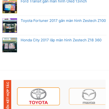
Ford Transit gắn màn hình Oled 13inch
Toyota Fortuner 2017 gắn màn hình Zestech Z100
Honda City 2017 lắp màn hình Zestech Z18 360