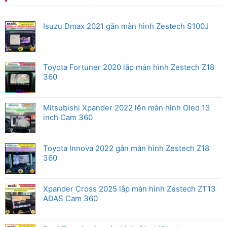
Mitsubishi
Android
Box
Zestech
cho
Isuzu Dmax 2021 gắn màn hình Zestech S100J
xe
Honda
Toyota Fortuner 2020 lắp màn hình Zestech Z18
360
Mitsubishi Xpander 2022 lên màn hình Oled 13
inch Cam 360
Toyota Innova 2022 gắn màn hình Zestech Z18
360
Xpander Cross 2025 lắp màn hình Zestech ZT13
ADAS Cam 360