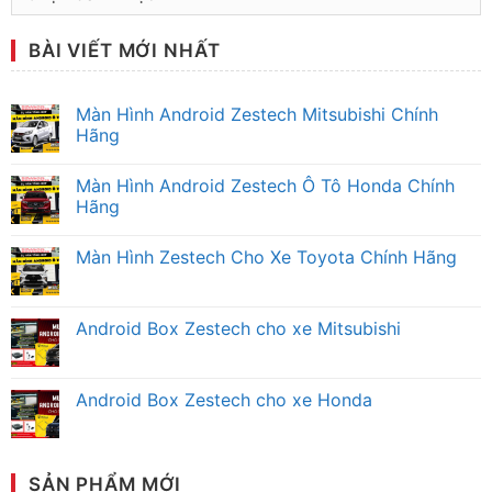
mục
tư
BÀI VIẾT MỚI NHẤT
vấn
Màn Hình Android Zestech Mitsubishi Chính
Hãng
Không
có
Màn Hình Android Zestech Ô Tô Honda Chính
bình
luận
Hãng
ở
Màn
Không
Hình
có
Màn Hình Zestech Cho Xe Toyota Chính Hãng
Android
bình
Zestech
luận
Không
Mitsubishi
ở
có
Chính
Màn
bình
Hãng
Hình
luận
Android Box Zestech cho xe Mitsubishi
Android
ở
Zestech
Màn
Không
Ô
Hình
có
Tô
Zestech
bình
Honda
Cho
luận
Android Box Zestech cho xe Honda
Chính
Xe
ở
Hãng
Toyota
Android
Không
Chính
Box
có
Hãng
Zestech
bình
cho
luận
xe
ở
SẢN PHẨM MỚI