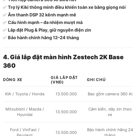
✅
Trợ lý Kiki thông minh điều khiển toàn xe bằng giọng nói
✅
Âm thanh DSP 32 kênh mạnh mẽ
✅
Cấu hình mạnh – đa nhiệm mượt mà
✅
Lắp đặt Plug & Play, giữ nguyên điện zin
✅
Bảo hành chính hãng 12–24 tháng
4. Giá lắp đặt màn hình Zestech 2K Base
360
GIÁ LẮP ĐẶT
DÒNG XE
GHI CHÚ
(VNĐ)
KIA / Toyota / Honda
13.500.000
Bao gồm camera 360 AI
Mitsubishi / Mazda /
Cảm biến, dây zin theo
13.500.000
Hyundai
xe
Ford / VinFast /
Bảo hành chính hãng 24
13.500.000
Peugeot
tháng