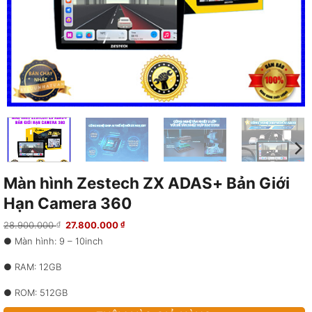
Màn hình Zestech ZX ADAS+ Bản Giới
Hạn Camera 360
Giá
Giá
28.900.000
27.800.000
₫
₫
gốc
hiện
● Màn hình: 9 – 10inch
là:
tại
28.900.000 ₫.
là:
27.800.000 ₫.
● RAM: 12GB
● ROM: 512GB