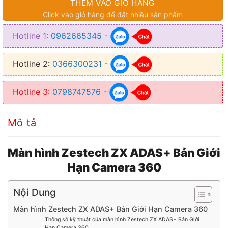
THÊM VÀO GIỎ HÀNG
● Series: ZT-A86
Click vào giỏ hàng để đặt nhiều sản phẩm
● Hệ điều hành: Android 13
Hotline 1:
0962665345
-
● Độ phân giải: 2000×1200pixel
● Chip: Unisoc – UIS7862S
Hotline 2:
0366300231
-
● Bộ khuếch đại: TAS6424L
Hotline 3:
0798747576
-
● Radio IC: NXP6686+RDS
● CPU: Octa-core 6nm:
1A76@2.7G
+
3A76@2.3G
+ 4*
A55@2.0G
Mô tả
● GPU: 217GFLOPS NAT4 core@850MHz
Màn hình Zestech ZX ADAS+ Bản Giới
● NPU (Chip Xử Lý AI): 8 TOPS
Hạn Camera 360
Nội Dung
Màn hình Zestech ZX ADAS+ Bản Giới Hạn Camera 360
Thông số kỹ thuật của màn hình Zestech ZX ADAS+ Bản Giới
Hạn Camera 360