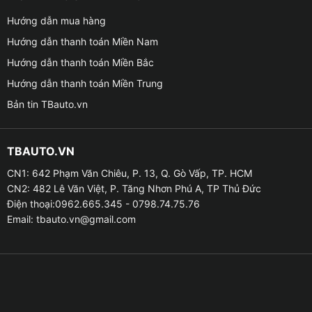
Hướng dẫn mua hàng
Hướng dẫn thanh toán Miền Nam
Tính năng nổi bật của màn hình Zestech ZX ADAS+
Bản Giới Hạn Camera 360
Hướng dẫn thanh toán Miền Bắc
Hướng dẫn thanh toán Miền Trung
✤ Thiết kế sang trọng, hiện đại
Bản tin TBauto.vn
– Màn hình Zestech ZX ADAS+ Bản Giới Hạn sở hữu
thiết kế hiện đại, tinh tế với viền màn hình mỏng, mang
TBAUTO.VN
lại vẻ đẹp sang trọng cho không gian nội thất của xe.
CN1: 642 Phạm Văn Chiêu, P. 13, Q. Gò Vấp, TP. HCM
Màn hình sở hữu giao diện thân thiện, trực quan, giúp
CN2: 482 Lê Văn Việt, P. Tăng Nhơn Phú A, TP Thủ Đức
bạn dễ dàng sử dụng.
Điện thoại:0962.665.345 - 0798.74.75.76
Email:
tbauto.vn@gmail.com
– ZX ADAS+ Bản Giới Hạn không chỉ cung cấp giao
diện đẹp mắt mà nó còn mở ra đột phá trong công
nghệ cá nhân hóa, cho phép người dùng tự do lựa
chọn mẫu xe và tùy chỉnh màu sắc trực tiếp ngay trên
màn hình chính.