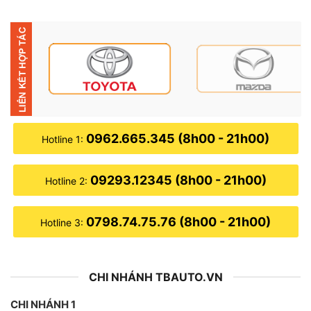
4*
A55@2.0G
● GPU: 217GFLOPS NAT4 core@850MHz
● NPU (Chip Xử Lý AI): 8 TOPS
● Điểm Antutu: 500000+
0962.665.345 (8h00 - 21h00)
Hotline 1:
09293.12345 (8h00 - 21h00)
Hotline 2:
0798.74.75.76 (8h00 - 21h00)
Hotline 3:
CHI NHÁNH TBAUTO.VN
CHI NHÁNH 1