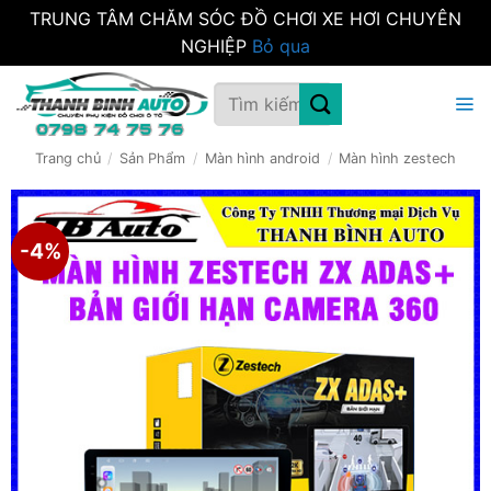
TRUNG TÂM CHĂM SÓC ĐỒ CHƠI XE HƠI CHUYÊN
NGHIỆP
Bỏ qua
Bỏ
Tìm
qua
kiếm:
nội
dung
Trang chủ
/
Sản Phẩm
/
Màn hình android
/
Màn hình zestech
-4%