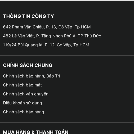
tính năng cảnh báo va chạm, nhận diện biển báo giao
thông và hỗ trợ giữ làn đường.
THÔNG TIN CÔNG TY
✦ 3 lớp tản nhiệt với đế hợp kim titan: Giúp bảo vệ linh
642 Phạm Văn Chiêu, P. 13, Gò Vấp, Tp HCM
kiện và duy trì hiệu suất hoạt động ổn định ngay cả
482 Lê Văn Việt, P. Tăng Nhơn Phú A, TP Thủ Đức
trong điều kiện sử dụng khắc nghiệt.
119/24 Bùi Quang là, P. 12, Gò Vấp, Tp HCM
CHÍNH SÁCH CHUNG
Chính sách bảo hành, Bảo Trì
Chính sách bảo mật
Chính sách vận chuyển
Điều khoản sử dụng
Chính sách bán hàng
MUA HÀNG & THANH TOÁN