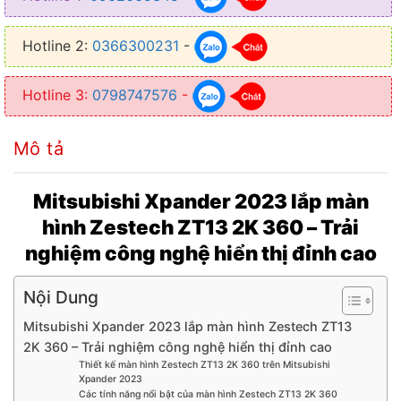
● Chip: MTK8667
Hotline 2:
0366300231
-
● Bộ xử lý: ARM Cortex-A75 2.00 GHz; ARM Cortex-A55 1.70 GHz
● Chia đôi màn hình: Có hỗ trợ
Hotline 3:
0798747576
-
● Điều khiển ra lệnh bằng giọng nói với trợ lý Kiki
Mô tả
● Tích hợp 3 phần mềm bản đồ: Vietmap, Navitel, Google Maps
● Camera 360 4 mắt AHD góc rộng + mô phỏng 3D
Mitsubishi Xpander 2023 lắp màn
● Tích hợp: CarPlay/Android Auto không dây + điều khiển giọng nói
hình Zestech ZT13 2K 360 – Trải
Kiki
nghiệm công nghệ hiển thị đỉnh cao
● Kết nối: 4G LTE, Wifi, Bluetooth 5.0, GPS dẫn đường chính xác.
Nội Dung
Mitsubishi Xpander 2023 lắp màn hình Zestech ZT13
2K 360 – Trải nghiệm công nghệ hiển thị đỉnh cao
Thiết kế màn hình Zestech ZT13 2K 360 trên Mitsubishi
Xpander 2023
Các tính năng nổi bật của màn hình Zestech ZT13 2K 360