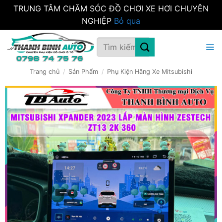
TRUNG TÂM CHĂM SÓC ĐỒ CHƠI XE HƠI CHUYÊN
NGHIỆP
Bỏ qua
Bỏ
Tìm
qua
kiếm:
nội
dung
Trang chủ
/
Sản Phẩm
/
Phụ Kiện Hãng Xe Mitsubishi