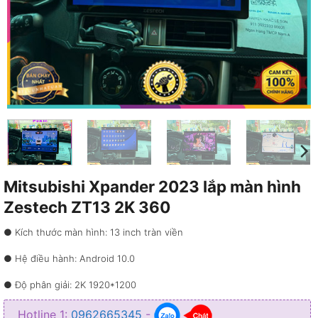
Mitsubishi Xpander 2023 lắp màn hình
Zestech ZT13 2K 360
● Kích thước màn hình: 13 inch tràn viền
● Hệ điều hành: Android 10.0
● Độ phân giải: 2K 1920*1200
● Bộ nhớ: RAM 4GB – ROM 32GB
Hotline 1:
0962665345
-