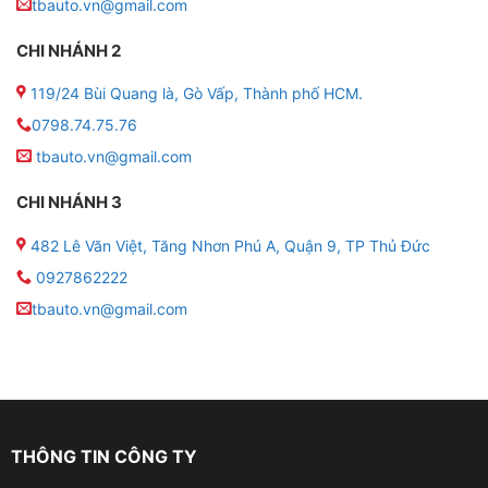
tbauto.vn@gmail.com
● Độ phân giải: 2K 1920*1200
CHI NHÁNH 2
119/24 Bùi Quang là, Gò Vấp, Thành phố HCM.
● Bộ nhớ: RAM 4GB – ROM 32GB
0798.74.75.76
● Chip: MTK8667
tbauto.vn@gmail.com
● Bộ xử lý: ARM Cortex-A75 2.00 GHz; ARM Cortex-
CHI NHÁNH 3
A55 1.70 GHz
482 Lê Văn Việt, Tăng Nhơn Phú A, Quận 9, TP Thủ Đức
● Chia đôi màn hình: Có hỗ trợ
0927862222
tbauto.vn@gmail.com
● Điều khiển ra lệnh bằng giọng nói với trợ lý Kiki
● Tích hợp 3 phần mềm bản đồ: Vietmap, Navitel,
Google Maps
● Camera 360 4 mắt AHD góc rộng + mô phỏng 3D
THÔNG TIN CÔNG TY