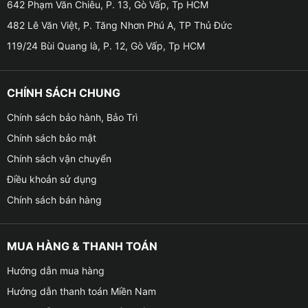
642 Phạm Văn Chiêu, P. 13, Gò Vấp, Tp HCM
● Tích hợp: CarPlay/Android Auto không dây + điều
khiển giọng nói Kiki
482 Lê Văn Việt, P. Tăng Nhơn Phú A, TP Thủ Đức
119/24 Bùi Quang là, P. 12, Gò Vấp, Tp HCM
● Kết nối: 4G LTE, Wifi, Bluetooth 5.0, GPS dẫn đường
chính xác.
CHÍNH SÁCH CHUNG
● Năm sản xuất: 2023
Chính sách bảo hành, Bảo Trì
● Cấu hình mạnh mẽ giúp Xpander 2023 sử dụng đa
Chính sách bảo mật
nhiệm mượt mà, từ chạy bản đồ, mở nhạc, xem video
Chính sách vận chuyển
đến quản lý camera cùng lúc mà không bị giật lag.
Điều khoản sử dụng
Chính sách bán hàng
MUA HÀNG & THANH TOÁN
Hướng dẫn mua hàng
Hướng dẫn thanh toán Miền Nam