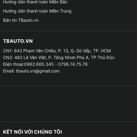
Hướng dẫn thanh toán Miền Bắc
Hướng dẫn thanh toán Miền Trung
Bản tin TBauto.vn
TBAUTO.VN
CN1: 642 Phạm Văn Chiêu, P. 13, Q. Gò Vấp, TP. HCM
Các tính năng nổi bật của màn hình Zestech ZT13 2K
CN2: 482 Lê Văn Việt, P. Tăng Nhơn Phú A, TP Thủ Đức
360
Điện thoại:0962.665.345 - 0798.74.75.76
Email:
tbauto.vn@gmail.com
Khi lắp đặt màn hình này trên Xpander 2023, chủ xe sẽ
được trải nghiệm những tiện ích cao cấp như:
Màn hình 13 inch 2K – hiển thị sắc nét
– Màn hình kích thước lớn nhất phân khúc – 13 inch,
thiết kế tràn viền cực kỳ sang trọng.
– Độ phân giải 2K Ultra HD giúp hiển thị hình ảnh rõ
KẾT NỐI VỚI CHÚNG TÔI