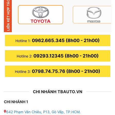
● Trở kháng: 51 Ohm
● Tần số đáp ứng: 20Hz đến 20kHz
● SNR: 98dB
0962.665.345 (8h00 - 21h00)
Hotline 1:
● THD: ≤ 0,05%
09293.12345 (8h00 - 21h00)
● Kích thước: 178 x 150 x 40 mm
Hotline 2:
0798.74.75.76 (8h00 - 21h00)
Hotline 3:
CHI NHÁNH TBAUTO.VN
CHI NHÁNH 1
642 Phạm Văn Chiêu, P13, Gò Vấp, TP.HCM.