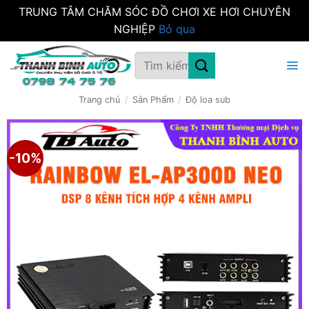
TRUNG TÂM CHĂM SÓC ĐỒ CHƠI XE HƠI CHUYÊN
NGHIỆP
Bỏ qua
Bỏ
Tìm
qua
kiếm:
nội
dung
Trang chủ
/
Sản Phẩm
/
Độ loa sub
-10%