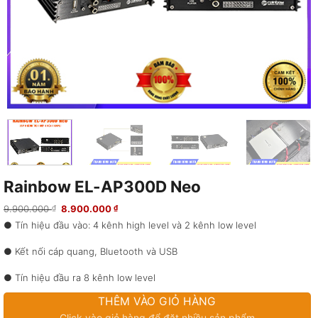
Rainbow EL-AP300D Neo
Giá
Giá
9.900.000
8.900.000
₫
₫
gốc
hiện
● Tín hiệu đầu vào: 4 kênh high level và 2 kênh low level
là:
tại
9.900.000 ₫.
là:
8.900.000 ₫.
● Kết nối cáp quang, Bluetooth và USB
● Tín hiệu đầu ra 8 kênh low level
THÊM VÀO GIỎ HÀNG
● Công suất đầu ra: 4×70 watt
Click vào giỏ hàng để đặt nhiều sản phẩm