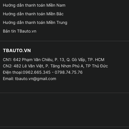
Hướng dẫn thanh toán Miền Nam
Hướng dẫn thanh toán Miền Bắc
Hướng dẫn thanh toán Miền Trung
Bản tin TBauto.vn
TBAUTO.VN
CN1: 642 Phạm Văn Chiêu, P. 13, Q. Gò Vấp, TP. HCM
CN2: 482 Lê Văn Việt, P. Tăng Nhơn Phú A, TP Thủ Đức
Điện thoại:0962.665.345 - 0798.74.75.76
Email:
tbauto.vn@gmail.com
Địa chỉ lắp Rainbow EL-AP300D Neo uy t
Lợi ích khi lắp Rainbow EL-AP300D Neo cho xe
✪ Nâng cấp hiệu suất âm thanh trên xe chất lượng