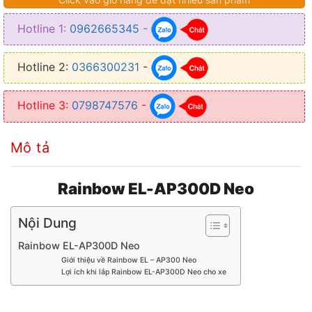
● Độ nhạy đầu vào: 6Vpp (RCA) và 26Vpp (Mức cao)
Hotline 1:
0962665345
-
● Trở kháng: 51 Ohm
● Tần số đáp ứng: 20Hz đến 20kHz
Hotline 2:
0366300231
-
● SNR: 98dB
Hotline 3:
0798747576
-
● THD: ≤ 0,05%
● Kích thước: 178 x 150 x 40 mm
Mô tả
Rainbow EL-AP300D Neo
Nội Dung
Rainbow EL-AP300D Neo
Giới thiệu về Rainbow EL – AP300 Neo
Lợi ích khi lắp Rainbow EL-AP300D Neo cho xe