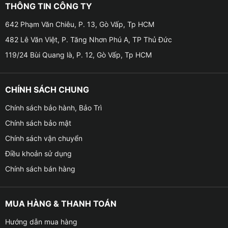
THÔNG TIN CÔNG TY
✦ Độ nhạy đầu vào: 6Vpp (RCA) và 26Vpp (Mức cao),
642 Phạm Văn Chiêu, P. 13, Gò Vấp, Tp HCM
đảm bảo tiếp nhận và xử lý tín hiệu âm thanh được
482 Lê Văn Việt, P. Tăng Nhơn Phú A, TP Thủ Đức
chính xác hơn.
119/24 Bùi Quang là, P. 12, Gò Vấp, Tp HCM
✦ Trở kháng đầu ra mức thấp: 51 Ohm, giúp tín hiệu
âm thanh luôn ổn định và chất lượng cao.
CHÍNH SÁCH CHUNG
✦ Dải tần số: 20Hz – 20kHz, mang lại độ phủ âm rộng
Chính sách bảo hành, Bảo Trì
từ âm trầm cho đến âm cao.
Chính sách bảo mật
✦ Tỷ lệ tín hiệu trên nhiễu (SNR): Đạt đến 98dB, giúp
Chính sách vận chuyển
loại bỏ nhiễu âm và giữ cho âm thanh luôn rõ ràng và
Điều khoản sử dụng
trong trẻo.
Chính sách bán hàng
✦ Độ méo tổng (THD): ≤ 0,05%, đảm bảo chất lượng
âm thanh đầu ra trung thực và âm thanh cũng không bị
MUA HÀNG & THANH TOÁN
biến dạng.
Hướng dẫn mua hàng