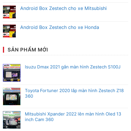
Chính
Màn
bình
Hãng
Hình
luận
Android Box Zestech cho xe Mitsubishi
Android
ở
Zestech
Màn
Không
Ô
Hình
có
Tô
Zestech
bình
Honda
Cho
luận
Android Box Zestech cho xe Honda
Chính
Xe
ở
Hãng
Toyota
Android
Không
Chính
Box
có
Hãng
Zestech
bình
cho
luận
xe
ở
SẢN PHẨM MỚI
Mitsubishi
Android
Box
Zestech
cho
Isuzu Dmax 2021 gắn màn hình Zestech S100J
xe
Honda
Toyota Fortuner 2020 lắp màn hình Zestech Z18
360
Mitsubishi Xpander 2022 lên màn hình Oled 13
inch Cam 360