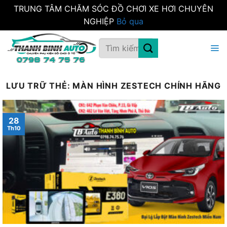
TRUNG TÂM CHĂM SÓC ĐỒ CHƠI XE HƠI CHUYÊN
NGHIỆP
Bỏ qua
Bỏ
Tìm
qua
kiếm:
nội
dung
LƯU TRỮ THẺ:
MÀN HÌNH ZESTECH CHÍNH HÃNG
28
Th10