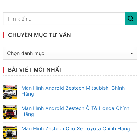
CHUYÊN MỤC TƯ VẤN
Chuyên
mục
tư
BÀI VIẾT MỚI NHẤT
vấn
Màn Hình Android Zestech Mitsubishi Chính
Hãng
Không
có
Màn Hình Android Zestech Ô Tô Honda Chính
bình
luận
Hãng
ở
Màn
Không
Hình
có
Màn Hình Zestech Cho Xe Toyota Chính Hãng
Android
bình
Zestech
luận
Không
Mitsubishi
ở
có