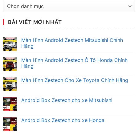
Chuyên
mục
tư
BÀI VIẾT MỚI NHẤT
vấn
Màn Hình Android Zestech Mitsubishi Chính
Hãng
Không
có
Màn Hình Android Zestech Ô Tô Honda Chính
bình
luận
Hãng
ở
Màn
Không
Hình
có
Màn Hình Zestech Cho Xe Toyota Chính Hãng
Android
bình
Zestech
luận
Không
Mitsubishi
ở
có
Chính
Màn
bình
Hãng
Hình
luận
Android Box Zestech cho xe Mitsubishi
Android
ở
Zestech
Màn
Không
Ô
Hình
có
Tô
Zestech
bình
Honda
Cho
luận
Android Box Zestech cho xe Honda
Chính
Xe
ở
Hãng
Toyota
Android
Không
Chính
Box
có
Hãng
Zestech
bình