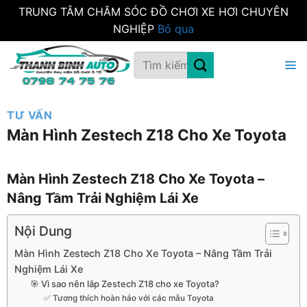
TRUNG TÂM CHĂM SÓC ĐỒ CHƠI XE HƠI CHUYÊN
NGHIỆP
Bỏ qua
Bỏ
Tìm
qua
kiếm:
nội
dung
TƯ VẤN
Màn Hình Zestech Z18 Cho Xe Toyota
Màn Hình Zestech Z18 Cho Xe Toyota –
Nâng Tầm Trải Nghiệm Lái Xe
Nội Dung
Màn Hình Zestech Z18 Cho Xe Toyota – Nâng Tầm Trải
Nghiệm Lái Xe
🎯 Vì sao nên lắp Zestech Z18 cho xe Toyota?
✅ Tương thích hoàn hảo với các mẫu Toyota