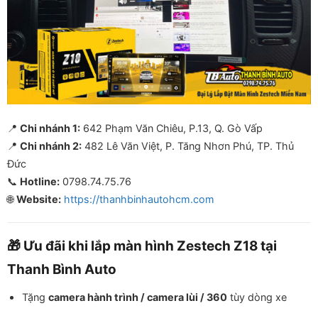
📍
Chi nhánh 1:
642 Phạm Văn Chiêu, P.13, Q. Gò Vấp
📍
Chi nhánh 2:
482 Lê Văn Việt, P. Tăng Nhơn Phú, TP. Thủ
Đức
📞
Hotline:
0798.74.75.76
🌐
Website:
https://thanhbinhautohcm.com
🎁 Ưu đãi khi lắp màn hình Zestech Z18 tại
Thanh Bình Auto
Tặng
camera hành trình / camera lùi / 360
tùy dòng xe