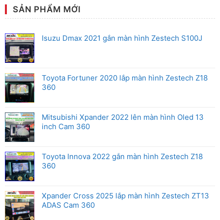
cho
luận
xe
ở
SẢN PHẨM MỚI
Mitsubishi
Android
Box
Zestech
cho
Isuzu Dmax 2021 gắn màn hình Zestech S100J
xe
Honda
Toyota Fortuner 2020 lắp màn hình Zestech Z18
360
Mitsubishi Xpander 2022 lên màn hình Oled 13
inch Cam 360
Toyota Innova 2022 gắn màn hình Zestech Z18
360
Xpander Cross 2025 lắp màn hình Zestech ZT13
ADAS Cam 360