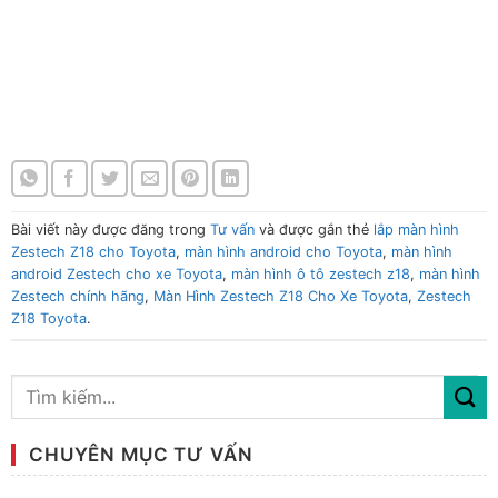
Zestech Z18 Cho Xe Toyota
Màn Hình Zestech Z18 Cho Xe Toyota Màn Hình Zestech Z18
Cho Xe Toyota Màn Hình Zestech Z18 Cho Xe Toyota Màn Hình
Zestech Z18 Cho Xe Toyota
Bài viết này được đăng trong
Tư vấn
và được gắn thẻ
lắp màn hình
Zestech Z18 cho Toyota
,
màn hình android cho Toyota
,
màn hình
android Zestech cho xe Toyota
,
màn hình ô tô zestech z18
,
màn hình
Zestech chính hãng
,
Màn Hình Zestech Z18 Cho Xe Toyota
,
Zestech
Z18 Toyota
.
CHUYÊN MỤC TƯ VẤN