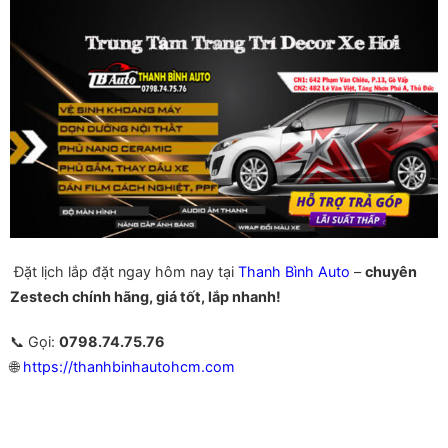
Đặt lịch lắp đặt ngay hôm nay tại
Thanh Bình Auto
–
chuyên
Zestech chính hãng, giá tốt, lắp nhanh!
📞 Gọi:
0798.74.75.76
🌐
https://thanhbinhautohcm.com
Màn Hình Zestech Z18 Cho Xe Toyota Màn Hình Zestech Z18
Cho Xe Toyota Màn Hình Zestech Z18 Cho Xe Toyota Màn Hình