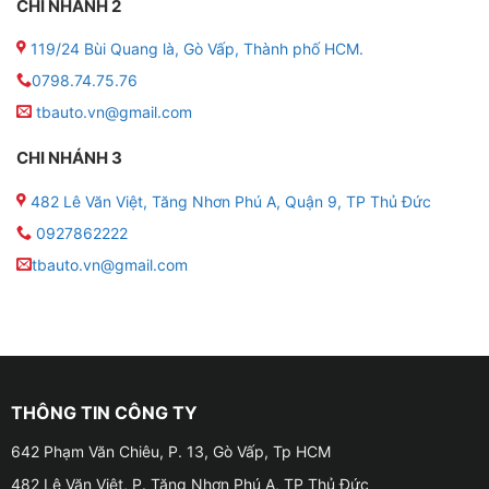
CHI NHÁNH 2
119/24 Bùi Quang là, Gò Vấp, Thành phố HCM.
0798.74.75.76
tbauto.vn@gmail.com
CHI NHÁNH 3
482 Lê Văn Việt, Tăng Nhơn Phú A, Quận 9, TP Thủ Đức
0927862222
tbauto.vn@gmail.com
THÔNG TIN CÔNG TY
642 Phạm Văn Chiêu, P. 13, Gò Vấp, Tp HCM
482 Lê Văn Việt, P. Tăng Nhơn Phú A, TP Thủ Đức