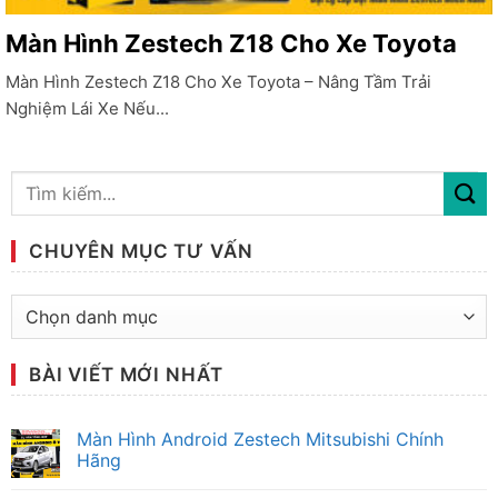
Màn Hình Zestech Z18 Cho Xe Toyota
Màn Hình Zestech Z18 Cho Xe Toyota – Nâng Tầm Trải
Nghiệm Lái Xe Nếu...
CHUYÊN MỤC TƯ VẤN
Chuyên
mục
tư
BÀI VIẾT MỚI NHẤT
vấn
Màn Hình Android Zestech Mitsubishi Chính
Hãng
Không