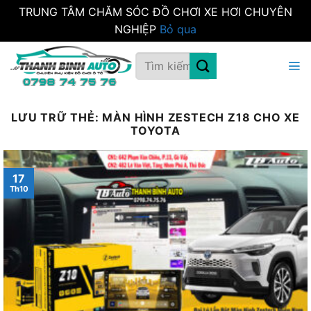
TRUNG TÂM CHĂM SÓC ĐỒ CHƠI XE HƠI CHUYÊN
NGHIỆP
Bỏ qua
Bỏ
Tìm
qua
kiếm:
nội
dung
LƯU TRỮ THẺ:
MÀN HÌNH ZESTECH Z18 CHO XE
TOYOTA
17
Th10