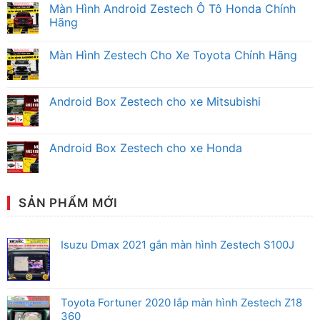
có
Màn Hình Android Zestech Ô Tô Honda Chính
bình
luận
Hãng
ở
Màn
Không
Hình
có
Màn Hình Zestech Cho Xe Toyota Chính Hãng
Android
bình
Zestech
luận
Không
Mitsubishi
ở
có
Chính
Màn
bình
Hãng
Hình
luận
Android Box Zestech cho xe Mitsubishi
Android
ở
Zestech
Màn
Không
Ô
Hình
có
Tô
Zestech
bình
Honda
Cho
luận
Android Box Zestech cho xe Honda
Chính
Xe
ở
Hãng
Toyota
Android
Không
Chính
Box
có
Hãng
Zestech
bình
cho
luận
xe
ở
SẢN PHẨM MỚI
Mitsubishi
Android
Box
Zestech
cho
Isuzu Dmax 2021 gắn màn hình Zestech S100J
xe
Honda
Toyota Fortuner 2020 lắp màn hình Zestech Z18
360