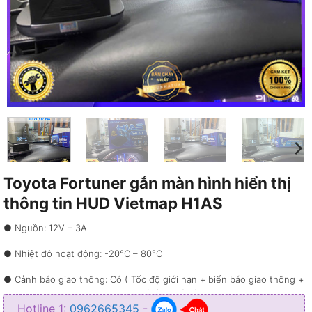
Toyota Fortuner gắn màn hình hiển thị
thông tin HUD Vietmap H1AS
● Nguồn: 12V – 3A
● Nhiệt độ hoạt động: -20°C – 80°C
● Cảnh báo giao thông: Có ( Tốc độ giới hạn + biển báo giao thông +
camera phạt nguội + trạm thu phí kèm giá vé )
Hotline 1:
0962665345
-