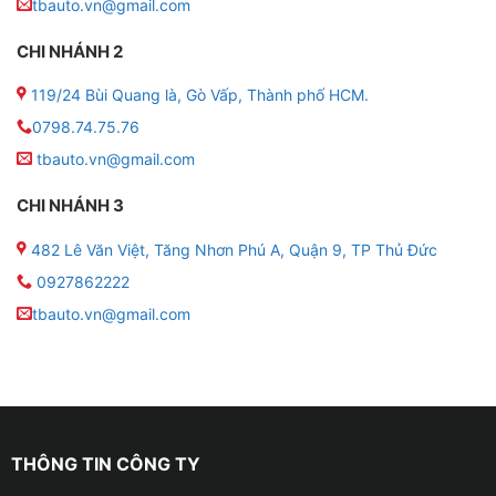
kèm giá vé )
tbauto.vn@gmail.com
● Kết nối điện thoại: Có ( Ứng dụng VIETMAP HUD )
CHI NHÁNH 2
119/24 Bùi Quang là, Gò Vấp, Thành phố HCM.
● Cảm biến TPMS: Có ( Gắn Trong / Gắn Ngoài )
0798.74.75.76
● Nhiệt độ két nước: Có
tbauto.vn@gmail.com
● Điện áp: Có
CHI NHÁNH 3
482 Lê Văn Việt, Tăng Nhơn Phú A, Quận 9, TP Thủ Đức
● Hiển thị dẫn đường: Có
0927862222
● Vòng tua máy: Có
tbauto.vn@gmail.com
● Thông tin cuộc gọi: Có
THÔNG TIN CÔNG TY