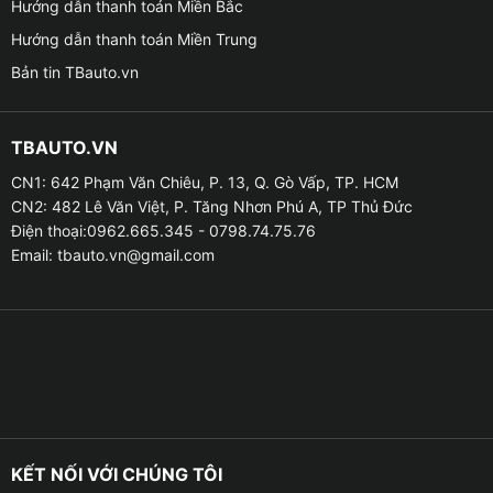
Cảnh báo quá tốc độ
Hướng dẫn thanh toán Miền Bắc
Hướng dẫn thanh toán Miền Trung
– H1AS có thể cài đặt giới hạn tốc độ tùy chọn. Khi
Bản tin TBauto.vn
vượt quá, hệ thống sẽ phát âm thanh cảnh báo, giúp
bạn lái xe an toàn hơn và tránh vi phạm giao thông.
TBAUTO.VN
Theo dõi lốp xe chính xác
CN1: 642 Phạm Văn Chiêu, P. 13, Q. Gò Vấp, TP. HCM
CN2: 482 Lê Văn Việt, P. Tăng Nhơn Phú A, TP Thủ Đức
HUD H1AS kèm theo giải pháp theo dõi thông tin nhiệt
Điện thoại:0962.665.345 - 0798.74.75.76
độ và áp suất lốp xe bằng cảm biến TPMS sử dụng
Email:
tbauto.vn@gmail.com
Chip cảm biến Infineon SP40 của Đức sản xuất đảm
bảo việc giám sát áp suất lốp luôn được ổn định, liên
tục và chính xác :
– Bộ cảm biến gắn trong / gắn ngoài
– Hiển thị nhiệt độ lốp xe
– Hiển thị áp suất lốp xe
KẾT NỐI VỚI CHÚNG TÔI