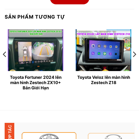
cần rời mắt khỏi đường, từ đó nâng cao độ an toàn và
sự tập trung.
SẢN PHẨM TƯƠNG TỰ
▶ Đặc biệt, Fortuner phiên bản tiêu chuẩn thường
chưa được trang bị HUD, vì vậy việc lắp đặt H1AS là
lựa chọn nâng cấp thông minh cho những ai yêu thích
sự hiện đại và tiện nghi.
Toyota Fortuner 2024 lên
Toyota Veloz lên màn hình
màn hình Zestech ZX10+
Zestech Z18
Bản Giới Hạn