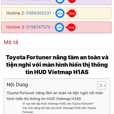
● Kết nối điện thoại: Có ( Ứng dụng VIETMAP HUD )
● Cảm biến TPMS: Có ( Gắn Trong / Gắn Ngoài )
Hotline 2:
0366300231
-
● Nhiệt độ két nước: Có
Hotline 3:
0798747576
-
● Điện áp: Có
● Hiển thị dẫn đường: Có
Mô tả
● Vòng tua máy: Có
Toyota Fortuner nâng tầm an toàn và
● Thông tin cuộc gọi: Có
tiện nghi với màn hình hiển thị thông
tin HUD Vietmap H1AS
Nội Dung
Toyota Fortuner nâng tầm an toàn và tiện nghi với màn
hình hiển thị thông tin HUD Vietmap H1AS
Vì sao nên lắp HUD Vietmap H1AS cho Toyota Fortuner?
Các tính năng nổi bật của HUD Vietmap H1AS trên Toyota
Fortuner