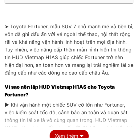
➤ Toyota Fortuner, mẫu SUV 7 chỗ mạnh mẽ và bền bỉ,
vốn đã ghi dấu ấn với vẻ ngoài thể thao, nội thất rộng
rãi và khả năng vận hành linh hoạt trên mọi địa hình.
Tuy nhiên, việc nâng cấp thêm màn hình hiển thị thông
tin HUD Vietmap H1AS giúp chiếc Fortuner trở nên
hiện đại hơn, an toàn hơn và mang lại trải nghiệm lái xe
đẳng cấp như các dòng xe cao cấp châu Âu.
Vì sao nên lắp HUD Vietmap H1AS cho Toyota
Fortuner?
▶ Khi vận hành một chiếc SUV cỡ lớn như Fortuner,
việc kiểm soát tốc độ, cảnh báo an toàn và quan sát
thông tin lái xe là vô cùng quan trọng. HUD Vietmap
H1AS giúp giải quyết các vấn đề đó bằng cách hiển thị
thông tin cần thiết ngay trên kính lái, giúp tài xế không
Xem thêm