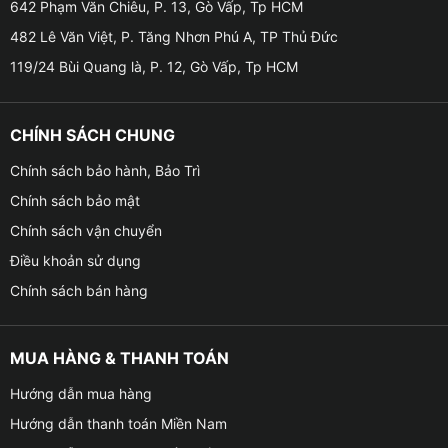
642 Phạm Văn Chiêu, P. 13, Gò Vấp, Tp HCM
482 Lê Văn Việt, P. Tăng Nhơn Phú A, TP Thủ Đức
119/24 Bùi Quang là, P. 12, Gò Vấp, Tp HCM
CHÍNH SÁCH CHUNG
Chính sách bảo hành, Bảo Trì
Chính sách bảo mật
Chính sách vận chuyển
Các tính năng nổi bật của HUD Vietmap H1AS trên
Điều khoản sử dụng
Toyota Fortuner
Chính sách bán hàng
Hiển thị tốc độ thời gian thực
– HUD H1AS hiển thị tốc độ xe bằng dữ liệu từ cổng
MUA HÀNG & THANH TOÁN
OBDII hoặc GPS, giúp bạn dễ dàng kiểm soát tốc độ
Hướng dẫn mua hàng
mà không cần nhìn xuống đồng hồ.
Hướng dẫn thanh toán Miền Nam