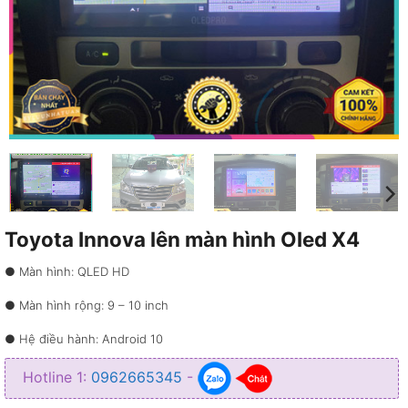
Toyota Innova lên màn hình Oled X4
● Màn hình: QLED HD
● Màn hình rộng: 9 – 10 inch
● Hệ điều hành: Android 10
● Bộ nhớ: 4GB RAM + 32GB ROM CPU 8 Core
Hotline 1:
0962665345
-
● Độ phân giải: 1280×720 pixels