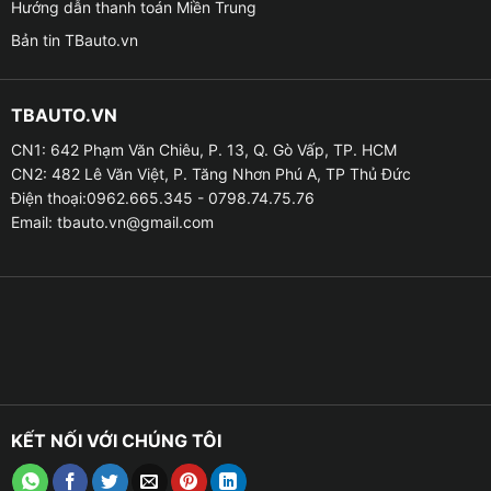
Hướng dẫn thanh toán Miền Trung
Tính năng nổi bật khi lắp màn hình Oled X4 cho
Bản tin TBauto.vn
Toyota Innova
Hiển thị sắc nét, cảm ứng mượt mà
TBAUTO.VN
– Màn hình Oled X4 sử dụng tấm nền IPS Full HD cho
CN1: 642 Phạm Văn Chiêu, P. 13, Q. Gò Vấp, TP. HCM
hình ảnh chân thực, góc nhìn rộng, thao tác cảm ứng
CN2: 482 Lê Văn Việt, P. Tăng Nhơn Phú A, TP Thủ Đức
nhanh nhạy, phù hợp khi quan sát bản đồ hoặc giải trí.
Điện thoại:0962.665.345 - 0798.74.75.76
Email:
tbauto.vn@gmail.com
– Cấu hình mạnh mẽ RAM 4GB + ROM 32GB giúp hoạt
động đa nhiệm mượt mà, không giật lag.
– Tích hợp chip DSP 32 kênh giúp tùy chỉnh âm thanh
theo từng thể loại nhạc, mang đến trải nghiệm sống
động như trong rạp hát.
Giải trí đa phương tiện
KẾT NỐI VỚI CHÚNG TÔI
– Oled X4 chạy hệ điều hành Android nên có thể truy