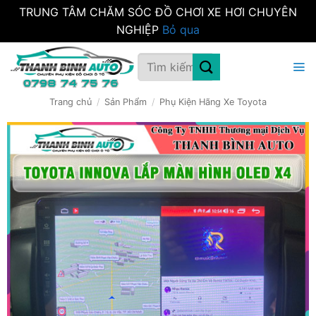
TRUNG TÂM CHĂM SÓC ĐỒ CHƠI XE HƠI CHUYÊN
NGHIỆP
Bỏ qua
Bỏ
Tìm
qua
kiếm:
nội
dung
Trang chủ
/
Sản Phẩm
/
Phụ Kiện Hãng Xe Toyota