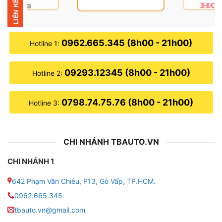
● Màn hình rộng: 9 – 10 inch
● Hệ điều hành: Android 10
0962.665.345 (8h00 - 21h00)
Hotline 1:
● Bộ nhớ: 4GB RAM + 32GB ROM CPU 8 Core
09293.12345 (8h00 - 21h00)
Hotline 2:
● Độ phân giải: 1280×720 pixels
● Chip set: 7862 _Octa-Core
0798.74.75.76 (8h00 - 21h00)
Hotline 3:
● Tốc độ xử lý: 8 Core 1.8Ghz
CHI NHÁNH TBAUTO.VN
● Kính cường lực: BLU-RAY – 2.5D
CHI NHÁNH 1
● Hỗ trợ: 4G LTE, Wifi, Bluetooth 5.0, USB, Apple
Carplay/Android Auto không dây
642 Phạm Văn Chiêu, P13, Gò Vấp, TP.HCM.
0962.665.345
● Giao diện Tiếng Việt thân thiện, dễ sử dụng
tbauto.vn@gmail.com