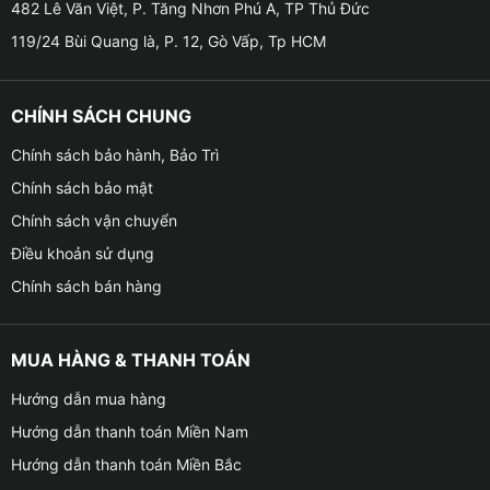
482 Lê Văn Việt, P. Tăng Nhơn Phú A, TP Thủ Đức
● Với cấu hình này, Oled X4 mang đến trải nghiệm
mượt mà, xử lý nhanh chóng các ứng dụng giải trí và
119/24 Bùi Quang là, P. 12, Gò Vấp, Tp HCM
điều hướng, đồng thời đảm bảo hình ảnh sắc nét, màu
sắc chân thực.
CHÍNH SÁCH CHUNG
Chính sách bảo hành, Bảo Trì
Chính sách bảo mật
Chính sách vận chuyển
Điều khoản sử dụng
Chính sách bán hàng
MUA HÀNG & THANH TOÁN
Hướng dẫn mua hàng
Hướng dẫn thanh toán Miền Nam
Hướng dẫn thanh toán Miền Bắc