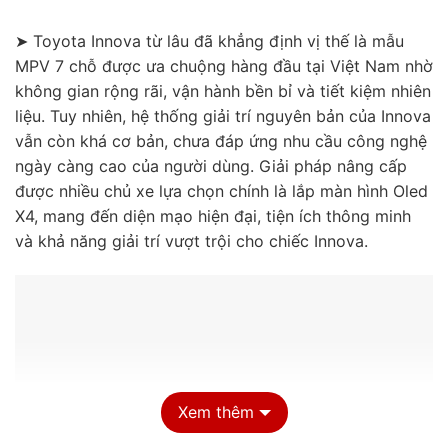
● Bản đồ dẫn đường: Google Maps, Navitel, Vietmap S2
➤ Toyota Innova từ lâu đã khẳng định vị thế là mẫu
● Ứng dụng giải trí: YouTube, Zing MP3, Spotify, Netflix, CH Play tải
MPV 7 chỗ được ưa chuộng hàng đầu tại Việt Nam nhờ
thêm hàng nghìn ứng dụng.
không gian rộng rãi, vận hành bền bỉ và tiết kiệm nhiên
liệu. Tuy nhiên, hệ thống giải trí nguyên bản của Innova
vẫn còn khá cơ bản, chưa đáp ứng nhu cầu công nghệ
ngày càng cao của người dùng. Giải pháp nâng cấp
được nhiều chủ xe lựa chọn chính là lắp màn hình Oled
X4, mang đến diện mạo hiện đại, tiện ích thông minh
và khả năng giải trí vượt trội cho chiếc Innova.
Xem thêm