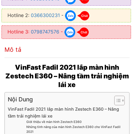
● Chip: Chip 8581A
● Độ phân giải: 1280×720
Hotline 2:
0366300231
-
● Camera 360 độ: Tích hợp sẵn 4 camera góc rộng chuẩn AHD lắp ở
trước, sau và hai bên gương, ghi hình toàn cảnh quanh xe, hỗ trợ
Hotline 3:
0798747576
-
vạch đánh lái theo vô-lăng
● Tính năng bổ sung: Ra lệnh giọng nói tiếng Việt, Chia đôi màn
Mô tả
hình, Bản đồ chỉ dẫn đường,…
● Bảo hành: Chính hãng 18 tháng, 1 đổi 1 trong 12 tháng đầu (do lỗi
VinFast Fadil 2021 lắp màn hình
nhà sản xuất)
Zestech E360 – Nâng tầm trải nghiệm
● Hỗ trợ điều khiển giọng nói tiếng Việt, dẫn đường, chia đôi màn
lái xe
hình, tích hợp cảm biến áp suất lốp (tùy chọn),…
Nội Dung
VinFast Fadil 2021 lắp màn hình Zestech E360 – Nâng
tầm trải nghiệm lái xe
Giới thiệu về màn hình Zestech E360
Những tính năng của màn hình Zestech E360 cho VinFast Fadil
2021