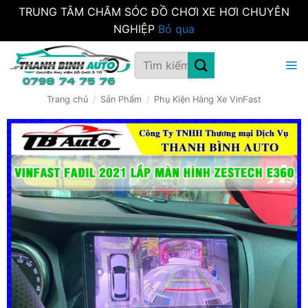
TRUNG TÂM CHĂM SÓC ĐỒ CHƠI XE HƠI CHUYÊN
NGHIỆP
Bỏ qua
Bỏ
Tìm
qua
kiếm:
nội
dung
Trang chủ
/
Sản Phẩm
/
Phụ Kiện Hàng Xe VinFast