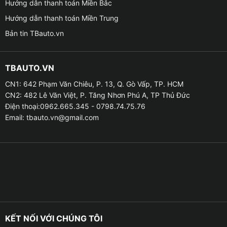
Hướng dẫn thanh toán Miền Bắc
– Chế độ xoay 3D cho phép quan sát ở nhiều góc khác
Hướng dẫn thanh toán Miền Trung
nhau, đặc biệt hữu ích ở đường hẹp hoặc khu vực
Bản tin TBauto.vn
đông người.
– Hiển thị toàn bộ không gian xung quanh xe trên màn
TBAUTO.VN
hình lớn, giúp lái xe dễ dàng căn chỉnh khi đỗ hoặc lùi.
CN1: 642 Phạm Văn Chiêu, P. 13, Q. Gò Vấp, TP. HCM
CN2: 482 Lê Văn Việt, P. Tăng Nhơn Phú A, TP Thủ Đức
Điện thoại:0962.665.345 - 0798.74.75.76
Email:
tbauto.vn@gmail.com
KẾT NỐI VỚI CHÚNG TÔI