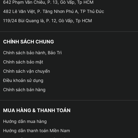
– Có thể chia đôi màn hình để vừa xem bản đồ vừa
642 Phạm Văn Chiêu, P. 13, Gò Vấp, Tp HCM
nghe nhạc.
482 Lê Văn Việt, P. Tăng Nhơn Phú A, TP Thủ Đức
119/24 Bùi Quang là, P. 12, Gò Vấp, Tp HCM
– Giao diện thiết kế trực quan, tối ưu cho người dùng
Việt, giúp thao tác nhanh chóng và thuận tiện.
CHÍNH SÁCH CHUNG
Camera 360 độ hỗ trợ quan sát toàn cảnh
Chính sách bảo hành, Bảo Trì
– Sử dụng 4 mắt camera Sony AHD bố trí ở trước, sau
Chính sách bảo mật
và hai bên gương.
Chính sách vận chuyển
– Hiển thị góc nhìn toàn cảnh, loại bỏ điểm mù, hỗ trợ
Điều khoản sử dụng
đỗ xe dễ dàng.
Chính sách bán hàng
– Tự động hiển thị camera theo tín hiệu xi-nhan hoặc
vào số lùi.
MUA HÀNG & THANH TOÁN
Hướng dẫn mua hàng
– Có vạch đánh lái thông minh xoay theo vô-lăng, hỗ
Hướng dẫn thanh toán Miền Nam
trợ căn chỉnh chính xác.