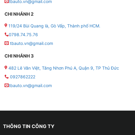
tbauto.vn@gmail.com
CHI NHÁNH 2
119/24 Bùi Quang là, Gò Vấp, Thành phố HCM.
0798.74.75.76
tbauto.vn@gmail.com
CHI NHÁNH 3
Những tính năng của màn hình Zestech E360 cho
482 Lê Văn Việt, Tăng Nhơn Phú A, Quận 9, TP Thủ Đức
VinFast Fadil 2021
0927862222
Giao diện lớn, hiển thị sắc nét
tbauto.vn@gmail.com
– Màn hình 9 – 10inch IPS cảm ứng siêu nhạy, chống
chói tốt ngay cả dưới ánh nắng mạnh.
– Giao diện thân thiện, chia bố cục rõ ràng dễ quan sát
và thao tác.
THÔNG TIN CÔNG TY