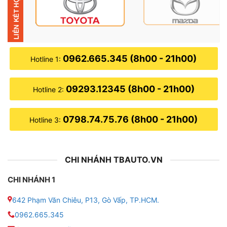
● Tính năng bổ sung: Ra lệnh giọng nói tiếng Việt,
Chia đôi màn hình, Bản đồ chỉ dẫn đường,…
● Bảo hành: Chính hãng 18 tháng, 1 đổi 1 trong 12
tháng đầu (do lỗi nhà sản xuất)
0962.665.345 (8h00 - 21h00)
Hotline 1:
● Hỗ trợ điều khiển giọng nói tiếng Việt, dẫn đường,
09293.12345 (8h00 - 21h00)
chia đôi màn hình, tích hợp cảm biến áp suất lốp (tùy
Hotline 2:
chọn),…
0798.74.75.76 (8h00 - 21h00)
Hotline 3:
● Tích hợp: Cảm biến áp suất lốp (nếu lắp thêm), hỗ
trợ sim 4G và thẻ nhớ.
CHI NHÁNH TBAUTO.VN
CHI NHÁNH 1
642 Phạm Văn Chiêu, P13, Gò Vấp, TP.HCM.
0962.665.345