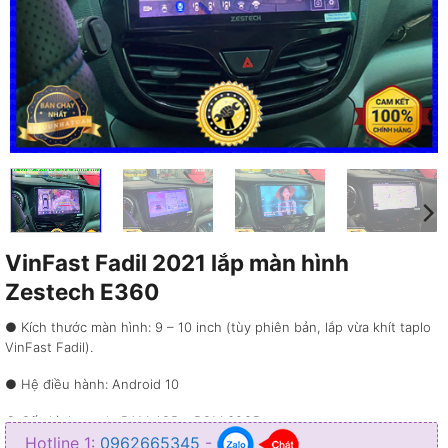
VinFast Fadil 2021 lắp màn hình
Zestech E360
● Kích thước màn hình: 9 – 10 inch (tùy phiên bản, lắp vừa khít taplo
VinFast Fadil).
● Hệ điều hành: Android 10
● Cấu hình mạnh: RAM 4GB – ROM 32GB
Hotline 1:
0962665345
-