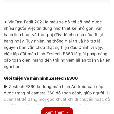
➤ VinFast Fadil 2021 là mẫu xe đô thị cỡ nhỏ được
nhiều người Việt tin dùng nhờ thiết kế nhỏ gọn, vận
hành linh hoạt và trang bị đầy đủ cho nhu cầu đi lại
hàng ngày. Tuy nhiên, hệ thống giải trí và hỗ trợ lái
nguyên bản vẫn chưa thật sự hiện đại. Chính vì vậy,
việc lắp đặt màn hình Zestech E360 là giải pháp nâng
cấp toàn diện, mang đến trải nghiệm lái an toàn và tiện
nghi hơn.
Giới thiệu về màn hình Zestech E360
▶ Zestech E360 là dòng màn hình Android cao cấp
được trang bị camera 360 độ toàn cảnh, giúp người lái
quan sát dễ dàng mọi góc khuất khi di chuyển hoặc đỗ
xe. Đây là sản phẩm thuộc phân khúc tầm trung nhưng
sở hữu nhiều tính năng nổi bật cả về phần cứng và
Xem thêm