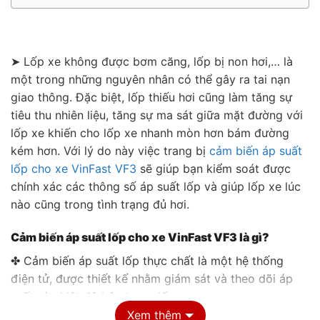
➤ Lốp xe không được bơm căng, lốp bị non hơi,… là
một trong những nguyên nhân có thể gây ra tai nạn
giao thông. Đặc biệt, lốp thiếu hơi cũng làm tăng sự
tiêu thu nhiên liệu, tăng sự ma sát giữa mặt đường với
lốp xe khiến cho lốp xe nhanh mòn hơn bám đường
kém hơn. Với lý do này việc trang bị
cảm biến áp suất
lốp cho xe VinFast VF3
sẽ giúp bạn kiểm soát được
chính xác các thông số áp suất lốp và giúp lốp xe lúc
nào cũng trong tình trạng đủ hơi.
Cảm biến áp suất lốp cho xe VinFast VF3 là gì?
✤ Cảm biến áp suất lốp thực chất là một hệ thống
điện tử, được thiết kế nhằm giám sát và theo dõi áp
suất và nhiệt độ bên trong lốp xe.
Xem thêm