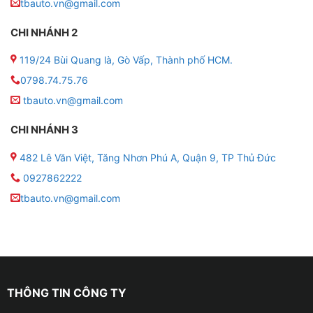
tbauto.vn@gmail.com
cảm biến áp suất lốp loại nào tốt. Áp suất lốp van
ngoài hay van trong, với các tiêu chí khác nhau nhưng
CHI NHÁNH 2
những lợi ích mà cảm biến mang lại là như nhau.
119/24 Bùi Quang là, Gò Vấp, Thành phố HCM.
0798.74.75.76
tbauto.vn@gmail.com
CHI NHÁNH 3
482 Lê Văn Việt, Tăng Nhơn Phú A, Quận 9, TP Thủ Đức
0927862222
tbauto.vn@gmail.com
THÔNG TIN CÔNG TY
Địa chỉ lắp cảm biến áp suất lốp cho xe VinF