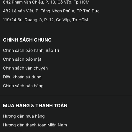
642 Phạm Văn Chiêu, P. 13, Gò Vấp, Tp HCM
482 Lê Văn Việt, P. Tăng Nhơn Phú A, TP Thủ Đức
Tại sao cần phải kiểm tra áp suất lốp cho xe VinFast
119/24 Bùi Quang là, P. 12, Gò Vấp, Tp HCM
VF3 thường xuyên?
✪ Bởi vì lốp xe thường mất áp suất một cách tự nhiên
(khoảng 0.1 bar mỗi tháng, hoặc 1.45 PSI), do đó bạn
CHÍNH SÁCH CHUNG
cần kiểm tra áp suất thường xuyên. Bằng cách này,
Chính sách bảo hành, Bảo Trì
bạn có thể tránh được một số vấn đề như: Nhiên liệu
Chính sách bảo mật
tiêu thụ nhiều hơn, độ bám đường kém, khoảng cách
phanh tăng, lốp xe bị mòn sớm và không đều
Chính sách vận chuyển
Điều khoản sử dụng
✪ Việc duy trì áp suất lốp được khuyến nghị bởi
Chính sách bán hàng
VinFast giúp cho chiếc xe của bạn có thể cải thiện độ
an toàn hơn khi tham gia giao thông trên đường.
Không chỉ đảm bảo an toàn mà hành động đơn giản
MUA HÀNG & THANH TOÁN
này còn tốt cho môi trường và tiết kiệm tiền cho bạn,
Hướng dẫn mua hàng
đặc biệt là về mức tiêu thụ nhiên liệu của xe.
Hướng dẫn thanh toán Miền Nam
✪ Chúng tôi khuyên bạn nên kiểm tra áp suất lốp cho