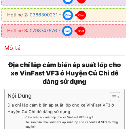
● Giúp lốp xe luôn được ở trong tình trạng lốp ổn định
Hotline 2:
0366300231
-
● Cảm biến có tuổi thọ cao mà quá trình thi công nhanh gọn
Hotline 3:
0798747576
-
Mô tả
Địa chỉ lắp cảm biến áp suất lốp cho
xe VinFast VF3 ở Huyện Củ Chi dễ
dàng sử dụng
Nội Dung
Địa chỉ lắp cảm biến áp suất lốp cho xe VinFast VF3 ở
Huyện Củ Chi dễ dàng sử dụng
Cảm biến áp suất lốp cho xe VinFast VF3 là gì?
Tại sao cần phải kiểm tra áp suất lốp cho xe VinFast VF3 thường
xuyên?