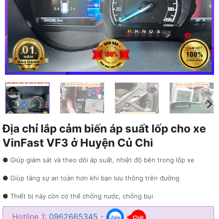
Địa chỉ lắp cảm biến áp suất lốp cho xe
VinFast VF3 ở Huyện Củ Chi
● Giúp giám sát và theo dõi áp suất, nhiệt độ bên trong lốp xe
● Giúp tăng sự an toàn hơn khi bạn lưu thông trên đường
● Thiết bị này còn có thể chống nước, chống bụi
● Tốt cho môi trường và tiết kiệm cho phí cho bạn
Hotline 1:
0962665345
-