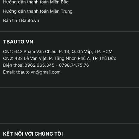
Hướng dẫn thanh toán Miền Bắc
xe VinFast VF3 của bạn mỗi tháng một lần và trước
Hướng dẫn thanh toán Miền Trung
một chuyến đi xa đường dài.
Bản tin TBauto.vn
TBAUTO.VN
CN1: 642 Phạm Văn Chiêu, P. 13, Q. Gò Vấp, TP. HCM
CN2: 482 Lê Văn Việt, P. Tăng Nhơn Phú A, TP Thủ Đức
Điện thoại:0962.665.345 - 0798.74.75.76
Email:
tbauto.vn@gmail.com
Địa chỉ lắp cảm biến áp suất lốp cho xe VinFast
KẾT NỐI VỚI CHÚNG TÔI