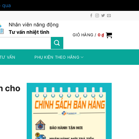
 qua
Nhân viên năng động
Tư vấn nhiệt tình
GIỎ HÀNG /
0
₫
TƯ VẤN
PHỤ KIỆN THEO HÃNG
h cho