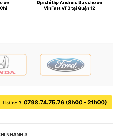
ho xe
Địa chỉ lắp Android Box cho xe
 Chi
VinFast VF3 tại Quận 12
ọn hàng đầu của người dân Việt Nam. Để nâng
o Vinfast VF3 là vô cùng cần thiết.
 những tranh chấp không đáng có.
ực tiếp qua ứng dụng điện thoại. Dù đỗ xe ở bất
0798.74.75.76 (8h00 - 21h00)
Hotline 3:
HI NHÁNH 3