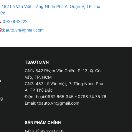
482 Lê Văn Việt, Tăng Nhơn Phú A, Quận 9, TP Thủ
ức
0927862222
tbauto.vn@gmail.com
TBAUTO.VN
CN1: 642 Phạm Văn Chiêu, P. 13, Q. Gò
Vấp, TP. HCM
m
CN2: 482 Lê Văn Việt, P. Tăng Nhơn Phú
A, TP Thủ Đức
Điện thoại:0962.665.345 - 0798.74.75.76
ng
Email:
tbauto.vn@gmail.com
SẢN PHẨM CHÍNH
phcm
Màn hình zestech