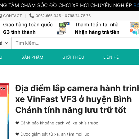
NG TÂM CHĂM SÓC ĐỒ CHƠI XE HƠI CHUYÊN NGHIỆP
Bỏ
CONTACT
0962.665.345 - 0798.74.75.76
Giao hàng toàn quốc
Thanh toán tại nhà
63 tỉnh thành
Nhận hàng trả tiền
Tìm
kiếm:
Ủ
SẢN PHẨM
GIỚI THIỆU
LIÊN HỆ
Địa điểm lắp camera hành trìn
xe VinFast VF3 ở huyện Bình
Chánh tính năng lưu trữ tốt
♥︎ Cảnh báo khoảng cách với xe phía trước
♥︎ Được giám sát từ xa, an tâm mọi lúc