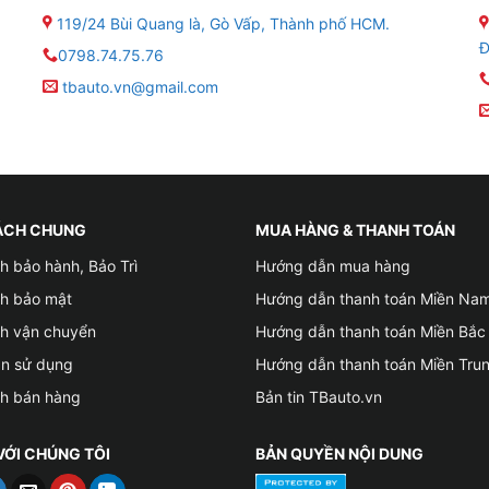
119/24 Bùi Quang là, Gò Vấp, Thành phố HCM.
Đ
0798.74.75.76
tbauto.vn@gmail.com
ÁCH CHUNG
MUA HÀNG & THANH TOÁN
h bảo hành, Bảo Trì
Hướng dẫn mua hàng
ch bảo mật
Hướng dẫn thanh toán Miền Na
ch vận chuyển
Hướng dẫn thanh toán Miền Bắc
ản sử dụng
Hướng dẫn thanh toán Miền Tru
ch bán hàng
Bản tin TBauto.vn
VỚI CHÚNG TÔI
BẢN QUYỀN NỘI DUNG
 chỉ lắp camera hành trình cho xe VinFast VF3 uy tín tại Gò Vấp T