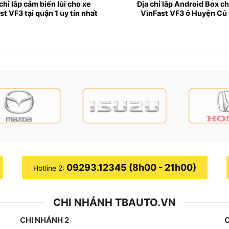
chỉ lắp cảm biến lùi cho xe
Địa chỉ lắp Android Box c
st VF3 tại quận 1 uy tín nhất
VinFast VF3 ở Huyện Củ
o xe
VinFast VF3
ó thiết kế nhỏ gọn và hiện đại, đang dần trở thành lựa ch
rên mọi hành trình, việc trang bị thêm camera hành trình ch
trình, cung cấp những bằng chứng rõ ràng, bảo vệ bạn khỏi
ghệ hiện đại cho phép tài xế theo dõi chiếc Vinfast VF3 tr
ng xe, đảm bảo an ninh tuyệt đối.
09293.12345 (8h00 - 21h00)
Hotline 2:
CHI NHÁNH TBAUTO.VN
CHI NHÁNH 2
C