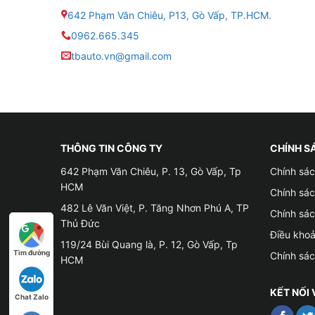
642 Phạm Văn Chiêu, P13, Gò Vấp, TP.HCM.
0962.665.345
tbauto.vn@gmail.com
THÔNG TIN CÔNG TY
CHÍNH S
642 Phạm Văn Chiêu, P. 13, Gò Vấp, Tp
Chính sác
HCM
Chính sá
482 Lê Văn Việt, P. Tăng Nhơn Phú A, TP
Chính sá
Thủ Đức
Điều kho
119/24 Bùi Quang là, P. 12, Gò Vấp, Tp
Tìm đường
Chính sá
HCM
KẾT NỐI 
Địa
Chat Zalo