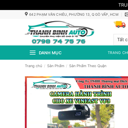
TRU
Bỏ
642 PHẠM VĂN CHIÊU, PHƯỜNG 13, Q GÒ VẤP, HCM
qua
nội
dung
DANH MỤC
TRANG CH
Trang chủ
/
Sản Phẩm
/
Sản Phẩm Theo Quận