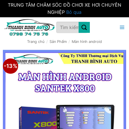
TRUNG TÂM CHĂM SÓC ĐỒ CHƠI XE HƠI CHUYÊN
NGHIỆP
Bỏ qua
Bỏ
Tìm
qua
kiếm:
nội
dung
Trang chủ
/
Sản Phẩm
/
Màn hình android
-13%