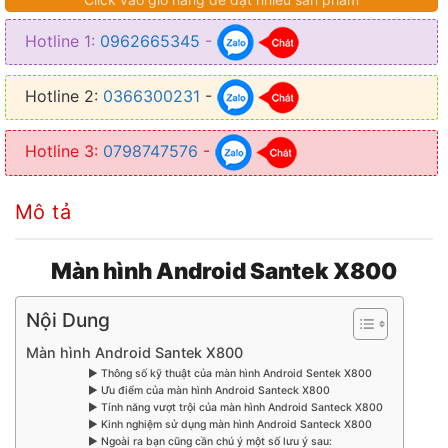
✦ Hỗ trợ nhận diện giọng nói thông minh
Hotline 1:
0962665345
-
✦ Đảm bảo về tính thẩm mỹ cao
✦ Có thể thống dây giắc cắm an toàn
Hotline 2:
0366300231
-
Hotline 3:
0798747576
-
Mô tả
Màn hình Android Santek X800
Nội Dung
Màn hình Android Santek X800
▶ Thông số kỹ thuật của màn hình Android Sentek X800
▶ Ưu điểm của màn hình Android Santeck X800
▶ Tính năng vượt trội của màn hình Android Santeck X800
▶ Kinh nghiệm sử dụng màn hình Android Santeck X800
▶ Ngoài ra bạn cũng cần chú ý một số lưu ý sau: