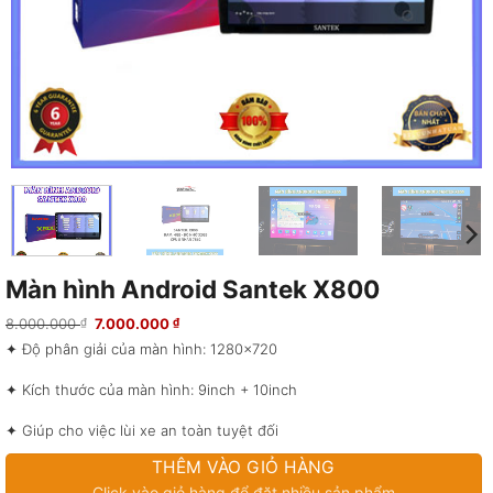
Màn hình Android Santek X800
Giá
Giá
8.000.000
7.000.000
₫
₫
gốc
hiện
✦ Độ phân giải của màn hình: 1280×720
là:
tại
8.000.000 ₫.
là:
7.000.000 ₫.
✦ Kích thước của màn hình: 9inch + 10inch
✦ Giúp cho việc lùi xe an toàn tuyệt đối
THÊM VÀO GIỎ HÀNG
✦ Phần mềm dẫn đường thông minh tích hợp định vụ GPS
Click vào giỏ hàng để đặt nhiều sản phẩm