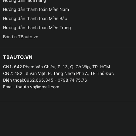
Hướng dẫn mua hàng
Hướng dẫn thanh toán Miền Nam
Địa điểm lắp màn hình Android Sant
Hướng dẫn thanh toán Miền Bắc
Hướng dẫn thanh toán Miền Trung
Bản tin TBauto.vn
▶ Tính năng vượt trội của màn hình Android Santeck
TBAUTO.VN
X800
CN1: 642 Phạm Văn Chiêu, P. 13, Q. Gò Vấp, TP. HCM
❣ Màn hình Android hỗ trợ nhận diện giọng nói thông
CN2: 482 Lê Văn Việt, P. Tăng Nhơn Phú A, TP Thủ Đức
minh, với việc tích hợp thêm công nghệ hoàn toàn mới
Điện thoại:0962.665.345 - 0798.74.75.76
đó là nhận diện giọng nói thì màn hình Santeck X800
Email:
tbauto.vn@gmail.com
mang đến cho người dùng khả năng thực hiện điều
khiển bằng giọng nói.
❣ Có tính năng dẫn đường vượt trội nhất, giúp tài xế
có thể dễ dàng tìm kiếm địa chỉ mình muốn đến và tìm
được các tuyến đường đúng theo lộ trình mong muốn.