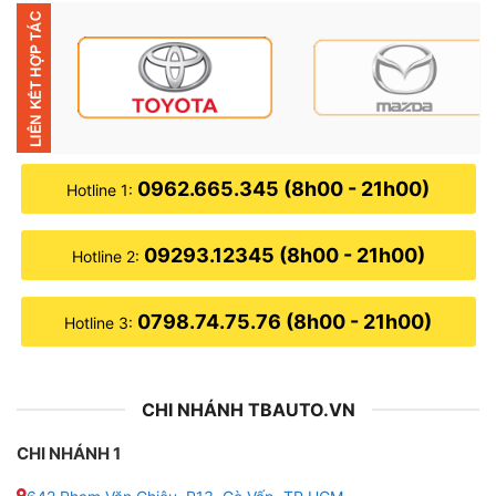
0962.665.345 (8h00 - 21h00)
Hotline 1:
09293.12345 (8h00 - 21h00)
Hotline 2:
Địa điểm lắp màn hình Android Sante
0798.74.75.76 (8h00 - 21h00)
Hotline 3:
CHI NHÁNH TBAUTO.VN
▶ Ưu điểm của màn hình Android Santeck X800
☘︎
Được sở hữu màn ảnh rộng cùng với chất lượng hình
CHI NHÁNH 1
ảnh hoàn hảo, có độ phân giải lên tới 1024*768 Pixel.