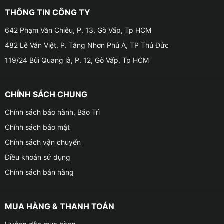
THÔNG TIN CÔNG TY
☘︎
Có thêm phần mềm dẫn đường thông minh, có tích
642 Phạm Văn Chiêu, P. 13, Gò Vấp, Tp HCM
hợp định vụ GPS. Có thể thống dây giắc cắm an toàn,
482 Lê Văn Việt, P. Tăng Nhơn Phú A, TP Thủ Đức
đảm bảo về tính thẩm mỹ cao .
119/24 Bùi Quang là, P. 12, Gò Vấp, Tp HCM
CHÍNH SÁCH CHUNG
Chính sách bảo hành, Bảo Trì
Chính sách bảo mật
Chính sách vận chuyển
Điều khoản sử dụng
Chính sách bán hàng
MUA HÀNG & THANH TOÁN