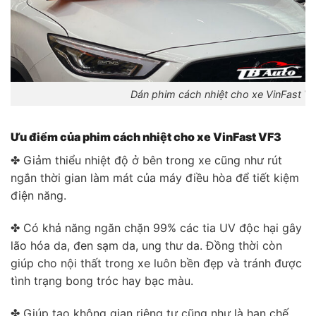
Dán phim cách nhiệt cho xe VinFast VF3
Ưu điểm của phim cách nhiệt cho xe VinFast VF3
✤ Giảm thiểu nhiệt độ ở bên trong xe cũng như rút
ngắn thời gian làm mát của máy điều hòa để tiết kiệm
điện năng.
✤ Có khả năng ngăn chặn 99% các tia UV độc hại gây
lão hóa da, đen sạm da, ung thư da. Đồng thời còn
giúp cho nội thất trong xe luôn bền đẹp và tránh được
tình trạng bong tróc hay bạc màu.
✤ Giúp tạo không gian riêng tư cũng như là hạn chế