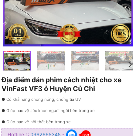
Địa điểm dán phim cách nhiệt cho xe
VinFast VF3 ở Huyện Củ Chi
● Có khả năng chống nóng, chống tia UV
● Giúp bảo vệ sức khỏe người ngồi bên trong xe
● Giúp bảo vệ nội thất bên trong xe
● Giúp xe có thể tiết kiệm năng lượng
Hotline 1:
0962665345
-