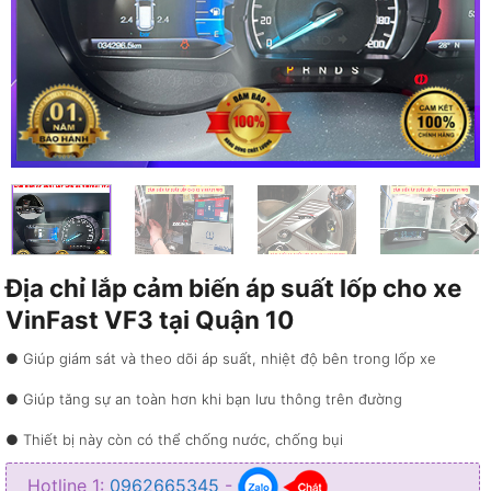
Địa chỉ lắp cảm biến áp suất lốp cho xe
VinFast VF3 tại Quận 10
● Giúp giám sát và theo dõi áp suất, nhiệt độ bên trong lốp xe
● Giúp tăng sự an toàn hơn khi bạn lưu thông trên đường
● Thiết bị này còn có thể chống nước, chống bụi
● Tốt cho môi trường và tiết kiệm cho phí cho bạn
Hotline 1:
0962665345
-