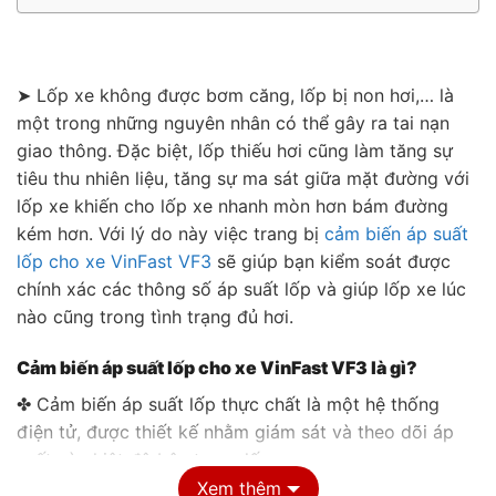
➤ Lốp xe không được bơm căng, lốp bị non hơi,… là
một trong những nguyên nhân có thể gây ra tai nạn
giao thông. Đặc biệt, lốp thiếu hơi cũng làm tăng sự
tiêu thu nhiên liệu, tăng sự ma sát giữa mặt đường với
lốp xe khiến cho lốp xe nhanh mòn hơn bám đường
kém hơn. Với lý do này việc trang bị
cảm biến áp suất
lốp cho xe VinFast VF3
sẽ giúp bạn kiểm soát được
chính xác các thông số áp suất lốp và giúp lốp xe lúc
nào cũng trong tình trạng đủ hơi.
Cảm biến áp suất lốp cho xe VinFast VF3 là gì?
✤ Cảm biến áp suất lốp thực chất là một hệ thống
điện tử, được thiết kế nhằm giám sát và theo dõi áp
suất và nhiệt độ bên trong lốp xe.
Xem thêm