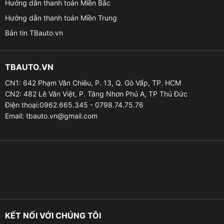
Hướng dẫn thanh toán Miền Bắc
xe VinFast VF3 của bạn mỗi tháng một lần và trước
Hướng dẫn thanh toán Miền Trung
một chuyến đi xa đường dài.
Bản tin TBauto.vn
TBAUTO.VN
CN1: 642 Phạm Văn Chiêu, P. 13, Q. Gò Vấp, TP. HCM
CN2: 482 Lê Văn Việt, P. Tăng Nhơn Phú A, TP Thủ Đức
Điện thoại:0962.665.345 - 0798.74.75.76
Email:
tbauto.vn@gmail.com
Địa chỉ lắp cảm biến áp suất lốp cho xe VinFast
KẾT NỐI VỚI CHÚNG TÔI