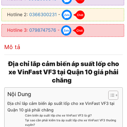
● Giúp lốp xe luôn được ở trong tình trạng lốp ổn định
Hotline 2:
0366300231
-
● Cảm biến có tuổi thọ cao mà quá trình thi công nhanh gọn
Hotline 3:
0798747576
-
Mô tả
Địa chỉ lắp cảm biến áp suất lốp cho
xe VinFast VF3 tại Quận 10 giá phải
chăng
Nội Dung
Địa chỉ lắp cảm biến áp suất lốp cho xe VinFast VF3 tại
Quận 10 giá phải chăng
Cảm biến áp suất lốp cho xe VinFast VF3 là gì?
Tại sao cần phải kiểm tra áp suất lốp cho xe VinFast VF3 thường
xuyên?