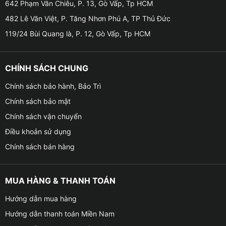
642 Phạm Văn Chiêu, P. 13, Gò Vấp, Tp HCM
482 Lê Văn Việt, P. Tăng Nhơn Phú A, TP Thủ Đức
Tại sao cần phải kiểm tra áp suất lốp cho xe VinFast
119/24 Bùi Quang là, P. 12, Gò Vấp, Tp HCM
VF3 thường xuyên?
✪ Bởi vì lốp xe thường mất áp suất một cách tự nhiên
(khoảng 0.1 bar mỗi tháng, hoặc 1.45 PSI), do đó bạn
CHÍNH SÁCH CHUNG
cần kiểm tra áp suất thường xuyên. Bằng cách này,
Chính sách bảo hành, Bảo Trì
bạn có thể tránh được một số vấn đề như: Nhiên liệu
Chính sách bảo mật
tiêu thụ nhiều hơn, độ bám đường kém, khoảng cách
phanh tăng, lốp xe bị mòn sớm và không đều
Chính sách vận chuyển
Điều khoản sử dụng
✪ Việc duy trì áp suất lốp được khuyến nghị bởi
Chính sách bán hàng
VinFast giúp cho chiếc xe của bạn có thể cải thiện độ
an toàn hơn khi tham gia giao thông trên đường.
Không chỉ đảm bảo an toàn mà hành động đơn giản
MUA HÀNG & THANH TOÁN
này còn tốt cho môi trường và tiết kiệm tiền cho bạn,
Hướng dẫn mua hàng
đặc biệt là về mức tiêu thụ nhiên liệu của xe.
Hướng dẫn thanh toán Miền Nam
✪ Chúng tôi khuyên bạn nên kiểm tra áp suất lốp cho