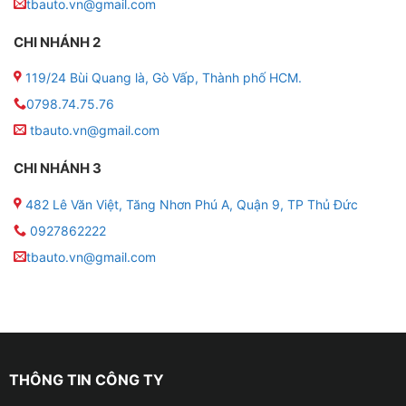
tbauto.vn@gmail.com
cảm biến áp suất lốp loại nào tốt. Áp suất lốp van
ngoài hay van trong, với các tiêu chí khác nhau nhưng
CHI NHÁNH 2
những lợi ích mà cảm biến mang lại là như nhau.
119/24 Bùi Quang là, Gò Vấp, Thành phố HCM.
0798.74.75.76
tbauto.vn@gmail.com
CHI NHÁNH 3
482 Lê Văn Việt, Tăng Nhơn Phú A, Quận 9, TP Thủ Đức
0927862222
tbauto.vn@gmail.com
THÔNG TIN CÔNG TY
Địa chỉ lắp cảm biến áp suất lốp cho xe VinF