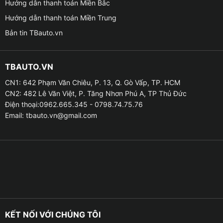
phòng”, “Chỉ đường đến cảng Cát Lái”, màn hình
Hướng dẫn thanh toán Miền Bắc
Zestech Z18 sẽ tự động thực hiện lệnh, giúp tài xế rảnh
Hướng dẫn thanh toán Miền Trung
tay, tập trung lái xe mà vẫn sử dụng được các tiện ích
Bản tin TBauto.vn
công nghệ.
Kết nối internet 4G – Giải trí, làm việc, tra cứu online
TBAUTO.VN
CN1: 642 Phạm Văn Chiêu, P. 13, Q. Gò Vấp, TP. HCM
– Màn hình hỗ trợ SIM 4G, cho phép sử dụng các ứng
CN2: 482 Lê Văn Việt, P. Tăng Nhơn Phú A, TP Thủ Đức
dụng như:
Điện thoại:0962.665.345 - 0798.74.75.76
Email:
tbauto.vn@gmail.com
– Google Maps, Navitel, Vietmap S1 để dẫn đường,
cảnh báo tốc độ.
– Youtube, Zalo, Facebook để giải trí, liên lạc khi nghỉ
ngơi hoặc dừng đỗ.
– Tra cứu phạt nguội, giá xăng, tin tức vận tải nhanh
chóng và tiện lợi.
KẾT NỐI VỚI CHÚNG TÔI