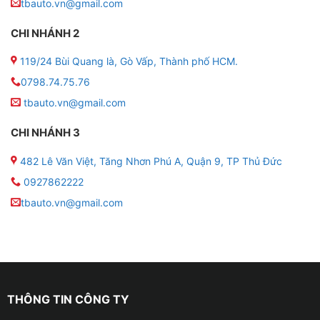
tbauto.vn@gmail.com
CHI NHÁNH 2
Camera lùi – “Trợ thủ” đắc lực khi lùi xe
119/24 Bùi Quang là, Gò Vấp, Thành phố HCM.
0798.74.75.76
✤ Đi kèm màn hình Zestech Z18 là camera lùi góc rộng
170 độ, có khả năng chống nước, chống bụi, hiển thị
tbauto.vn@gmail.com
hình ảnh sắc nét cả ngày và đêm. Đây là tính năng cực
CHI NHÁNH 3
kỳ cần thiết với xe tải, giúp:
482 Lê Văn Việt, Tăng Nhơn Phú A, Quận 9, TP Thủ Đức
– Xoá bỏ điểm mù phía sau xe khi lùi vào bến, kho, bãi.
0927862222
– Hạn chế va chạm với vật cản thấp như cột, hàng rào,
tbauto.vn@gmail.com
xe máy.
– Hỗ trợ căn chỉnh đỗ xe dễ dàng, nhanh chóng, đặc
biệt với các tài xế mới.
THÔNG TIN CÔNG TY