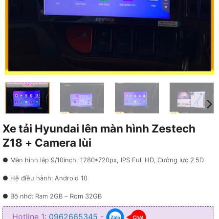
Xe tải Hyundai lên màn hình Zestech
Z18 + Camera lùi
● Màn hình lắp 9/10inch, 1280*720px, IPS Full HD, Cường lực 2.5D
● Hệ điều hành: Android 10
● Bộ nhớ: Ram 2GB – Rom 32GB
● CPU: UIS8581
Hotline 1:
0962665345
-