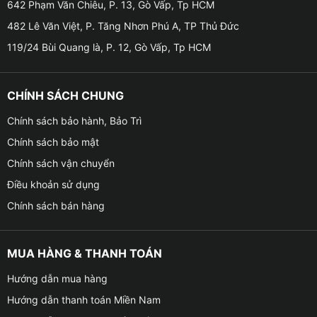
642 Phạm Văn Chiêu, P. 13, Gò Vấp, Tp HCM
482 Lê Văn Việt, P. Tăng Nhơn Phú A, TP Thủ Đức
119/24 Bùi Quang là, P. 12, Gò Vấp, Tp HCM
CHÍNH SÁCH CHUNG
Chính sách bảo hành, Bảo Trì
Chính sách bảo mật
Chính sách vận chuyển
Điều khoản sử dụng
Chính sách bán hàng
Những tính năng nổi bật khi lắp Zestech Z18 +
Camera lùi cho xe tải Hyundai
MUA HÀNG & THANH TOÁN
Điều khiển giọng nói tiếng Việt – An toàn khi lái xe
Hướng dẫn mua hàng
Hướng dẫn thanh toán Miền Nam
– Chỉ cần nói “Mở camera lùi”, “Gọi điện cho Trưởng