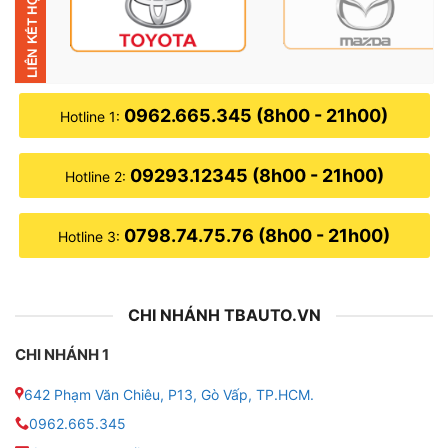
● Kết nối được Wifi, Bluetooth, Sim 4G
● Năm sản xuất: 2024
0962.665.345 (8h00 - 21h00)
Hotline 1:
● Cổng kết nối camera Hỗ trợ camera lùi/camera
hành trình
09293.12345 (8h00 - 21h00)
Hotline 2:
0798.74.75.76 (8h00 - 21h00)
Hotline 3:
CHI NHÁNH TBAUTO.VN
CHI NHÁNH 1
642 Phạm Văn Chiêu, P13, Gò Vấp, TP.HCM.
0962.665.345