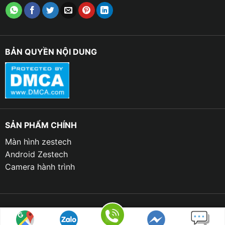
BẢN QUYỀN NỘI DUNG
SẢN PHẨM CHÍNH
Màn hình zestech
Android Zestech
Camera hành trình
Giao diện trực quan, chia đôi màn hình
– Giao diện tùy biến theo sở thích.
– Chuyển đổi nhanh giữa các ứng dụng bằng thao tác
Copyright 2023 © THANH BÌNH AUTO | Design by TBAUTO.VN