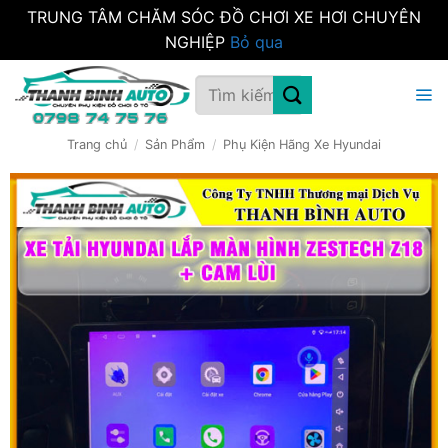
TRUNG TÂM CHĂM SÓC ĐỒ CHƠI XE HƠI CHUYÊN
NGHIỆP
Bỏ qua
Bỏ
Tìm
qua
kiếm:
nội
dung
Trang chủ
/
Sản Phẩm
/
Phụ Kiện Hãng Xe Hyundai